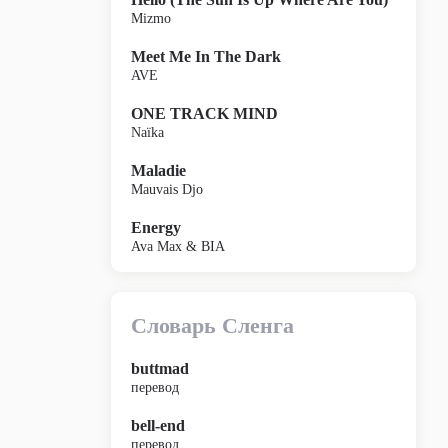
Mizmo
Meet Me In The Dark
AVE
ONE TRACK MIND
Naïka
Maladie
Mauvais Djo
Energy
Ava Max & BIA
Словарь Сленга
buttmad
перевод
bell-end
перевод