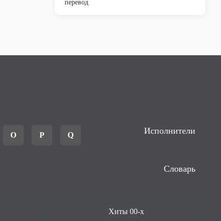
перевод
Исполнители
O
P
Q
Словарь
Хиты 00-х