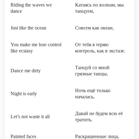
Riding the waves we
Катаясь по волнам, мы
dance
танцуем,
Just like the ocean
Совсем как океан,
You make me lose control
От тебя я теряю
like ecstasy
контроль, как в экстазе.
Танцуй со мной
Dance me dirty
грязные танцы,
Ночь ещё только
Night is early
началась,
Давай не будем всю её
Let’s not waste it all
тратить.
Painted faces
Раскрашенные лица,