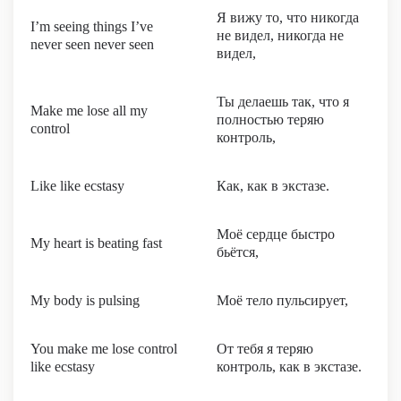
Я вижу то, что никогда
I’m seeing things I’ve
не видел, никогда не
never seen never seen
видел,
Ты делаешь так, что я
Make me lose all my
полностью теряю
control
контроль,
Like like ecstasy
Как, как в экстазе.
Моё сердце быстро
My heart is beating fast
бьётся,
My body is pulsing
Моё тело пульсирует,
You make me lose control
От тебя я теряю
like ecstasy
контроль, как в экстазе.