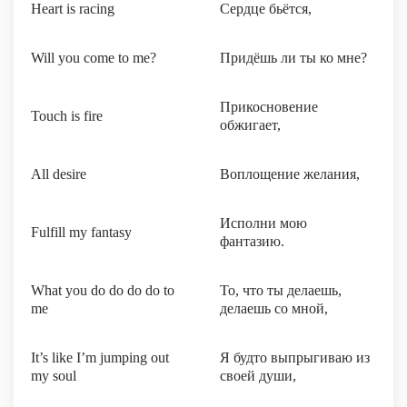
Heart is racing
Сердце бьётся,
Will you come to me?
Придёшь ли ты ко мне?
Прикосновение
Touch is fire
обжигает,
All desire
Воплощение желания,
Исполни мою
Fulfill my fantasy
фантазию.
What you do do do do to
То, что ты делаешь,
me
делаешь со мной,
It’s like I’m jumping out
Я будто выпрыгиваю из
my soul
своей души,