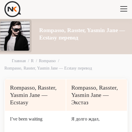
Rompasso, Rasster, Yasmin Jane —
Ecstasy перевод
Главная
R
Rompasso
Rompasso, Rasster, Yasmin Jane — Ecstasy перевод
Rompasso, Rasster,
Rompasso, Rasster,
Yasmin Jane —
Yasmin Jane —
Ecstasy
Экстаз
I’ve been waiting
Я долго ждал,