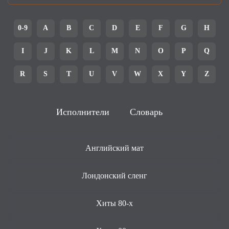
0-9
A
B
C
D
E
F
G
H
I
J
K
L
M
N
O
P
Q
R
S
T
U
V
W
X
Y
Z
Исполнители
Словарь
Английский мат
Лондонский сленг
Хиты 80-х