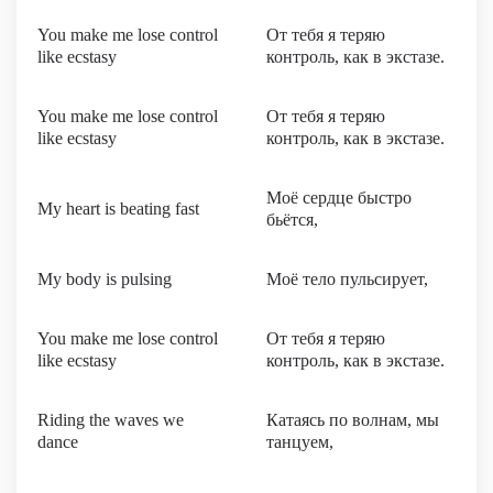
You make me lose control
От тебя я теряю
like ecstasy
контроль, как в экстазе.
You make me lose control
От тебя я теряю
like ecstasy
контроль, как в экстазе.
Моё сердце быстро
My heart is beating fast
бьётся,
My body is pulsing
Моё тело пульсирует,
You make me lose control
От тебя я теряю
like ecstasy
контроль, как в экстазе.
Riding the waves we
Катаясь по волнам, мы
dance
танцуем,