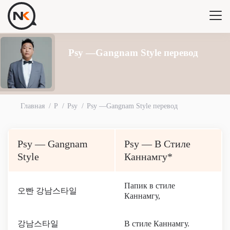
Psy —Gangnam Style перевод
Главная
P
Psy
Psy —Gangnam Style перевод
Psy — Gangnam
Psy — В Стиле
Style
Каннамгу*
Папик в стиле
오빤 강남스타일
Каннамгу,
강남스타일
В стиле Каннамгу.