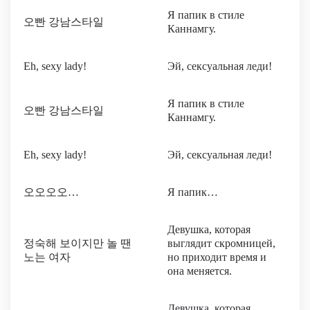
Я папик в стиле
오빤 강남스타일
Каннамгу.
Eh, sexy lady!
Эй, сексуальная леди!
Я папик в стиле
오빤 강남스타일
Каннамгу.
Eh, sexy lady!
Эй, сексуальная леди!
오오오오…
Я папик…
Девушка, которая
정숙해 보이지만 놀 땐
выглядит скромницей,
노는 여자
но приходит время и
она меняется.
Девушка, которая