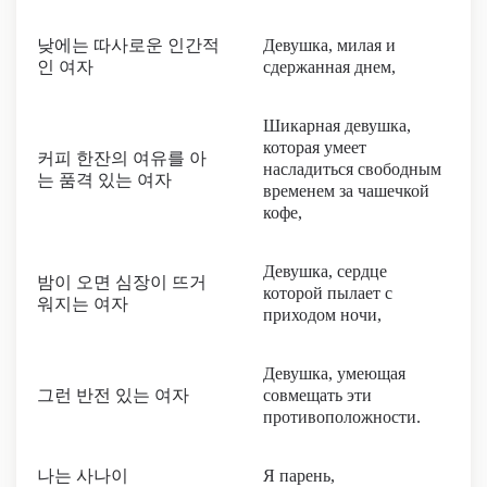
낮에는 따사로운 인간적
Девушка, милая и
인 여자
сдержанная днем,
Шикарная девушка,
которая умеет
커피 한잔의 여유를 아
насладиться свободным
는 품격 있는 여자
временем за чашечкой
кофе,
Девушка, сердце
밤이 오면 심장이 뜨거
которой пылает с
워지는 여자
приходом ночи,
Девушка, умеющая
그런 반전 있는 여자
совмещать эти
противоположности.
나는 사나이
Я парень,