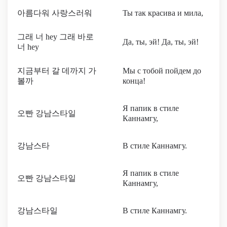
아름다워 사랑스러워
Ты так красива и мила,
그래 너 hey 그래 바로
Да, ты, эй! Да, ты, эй!
너 hey
지금부터 갈 데까지 가
Мы с тобой пойдем до
볼까
конца!
Я папик в стиле
오빤 강남스타일
Каннамгу,
강남스타
В стиле Каннамгу.
Я папик в стиле
오빤 강남스타일
Каннамгу,
강남스타일
В стиле Каннамгу.