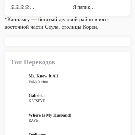
오오오오…
Я папик…
*Каннамгу — богатый деловой район в юго-
восточной части Сеула, столицы Кореи.
Топ Переводов
Mr. Know It All
Teddy Swims
Gabriela
KATSEYE
Where Is My Husband!
RAYE
Ordinary