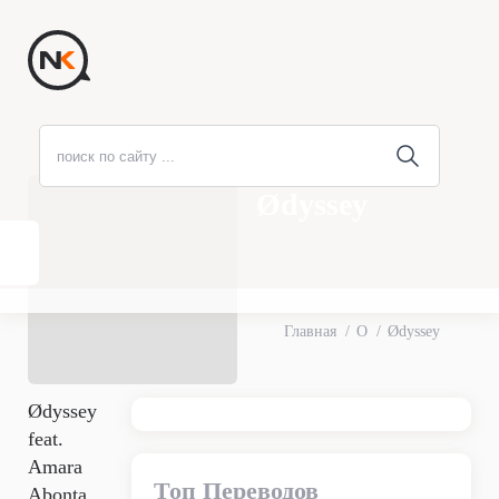
Ødyssey
Главная
O
Ødyssey
Ødyssey
feat.
Amara
Топ Переводов
Abonta