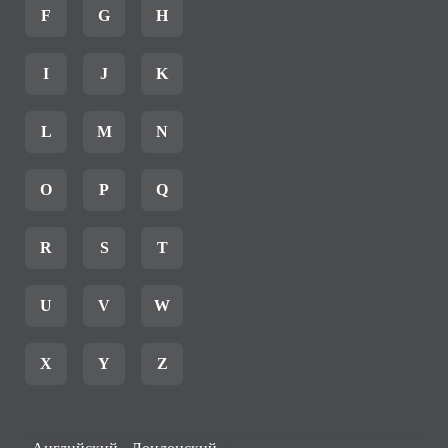
F
G
H
I
J
K
L
M
N
O
P
Q
R
S
T
U
V
W
X
Y
Z