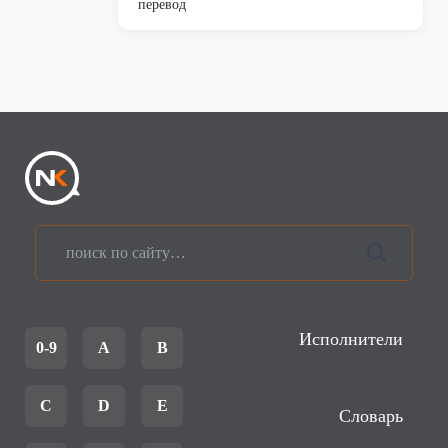
перевод
Исполнители
0-9
A
B
C
D
E
Словарь