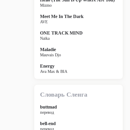
Mizmo
Meet Me In The Dark
AVE
ONE TRACK MIND
Naïka
Maladie
Mauvais Djo
Energy
Ava Max & BIA
Словарь Сленга
buttmad
перевод
bell-end
перевод