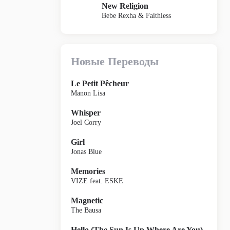
New Religion
Bebe Rexha & Faithless
Новые Переводы
Le Petit Pêcheur
Manon Lisa
Whisper
Joel Corry
Girl
Jonas Blue
Memories
VIZE feat. ESKE
Magnetic
The Bausa
Hello (The Sun Is Up Where Are You)