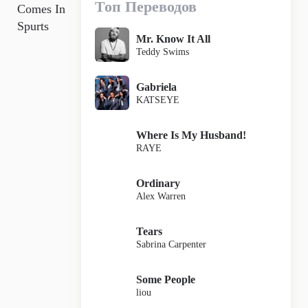
Топ Переводов
Comes In
Spurts
Mr. Know It All
Teddy Swims
Gabriela
KATSEYE
Where Is My Husband!
RAYE
Ordinary
Alex Warren
Tears
Sabrina Carpenter
Some People
liou