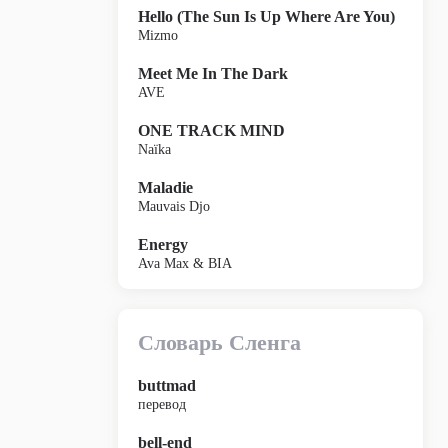
Hello (The Sun Is Up Where Are You)
Mizmo
Meet Me In The Dark
AVE
ONE TRACK MIND
Naïka
Maladie
Mauvais Djo
Energy
Ava Max & BIA
Словарь Сленга
buttmad
перевод
bell-end