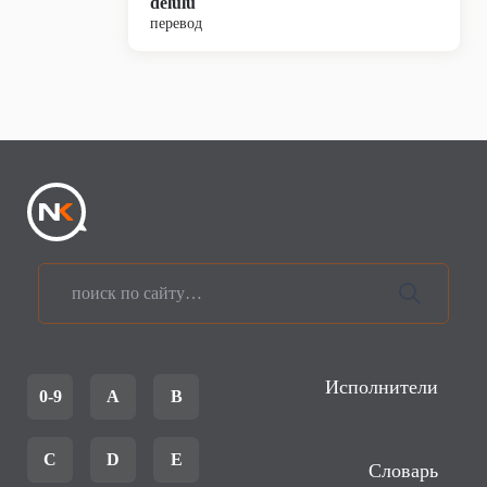
delulu
перевод
Исполнители
0-9
A
B
C
D
E
Словарь