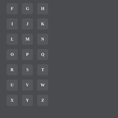
F
G
H
I
J
K
L
M
N
O
P
Q
R
S
T
U
V
W
X
Y
Z