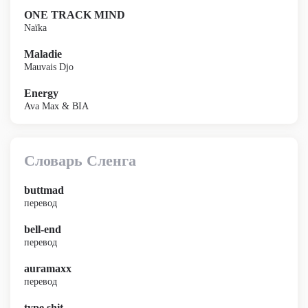
ONE TRACK MIND
Naïka
Maladie
Mauvais Djo
Energy
Ava Max & BIA
Словарь Сленга
buttmad
перевод
bell-end
перевод
auramaxx
перевод
type shit