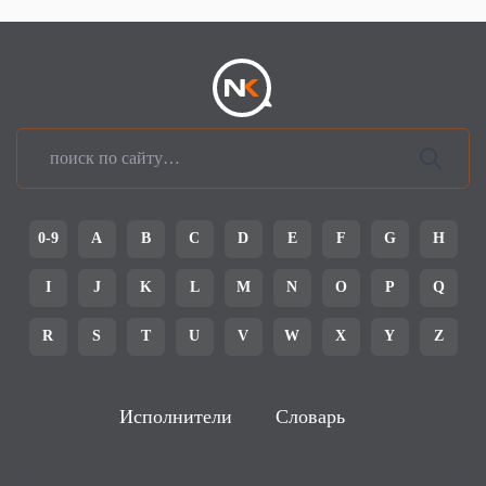
0-9
A
B
C
D
E
F
G
H
I
J
K
L
M
N
O
P
Q
R
S
T
U
V
W
X
Y
Z
Исполнители
Словарь