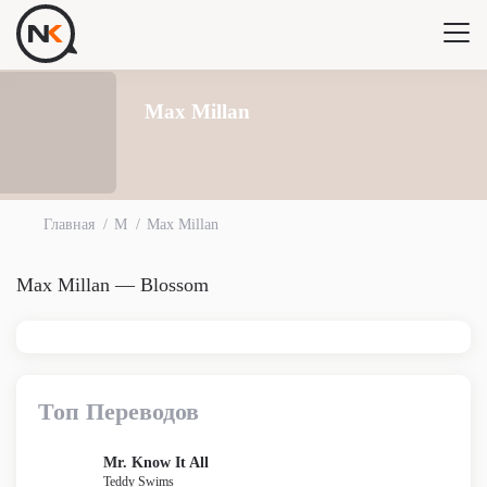
Max Millan
Главная
M
Max Millan
Max Millan — Blossom
Топ Переводов
Mr. Know It All
Teddy Swims