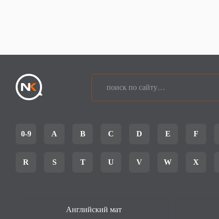
0-9
A
B
C
D
E
F
R
S
T
U
V
W
X
Английский мат