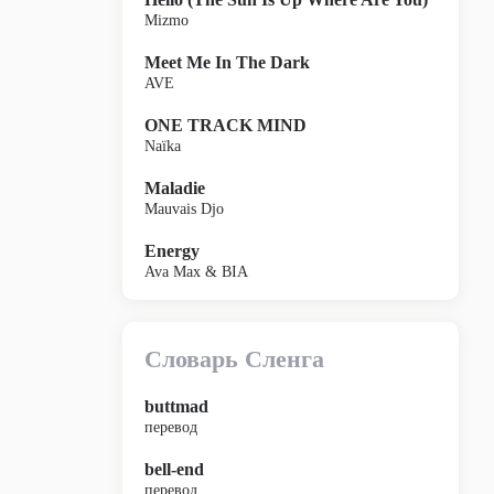
Mizmo
Meet Me In The Dark
AVE
ONE TRACK MIND
Naïka
Maladie
Mauvais Djo
Energy
Ava Max & BIA
Словарь Сленга
buttmad
перевод
bell-end
перевод