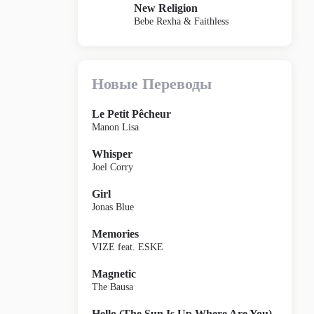
New Religion
Bebe Rexha & Faithless
Новые Переводы
Le Petit Pêcheur
Manon Lisa
Whisper
Joel Corry
Girl
Jonas Blue
Memories
VIZE feat. ESKE
Magnetic
The Bausa
Hello (The Sun Is Up Where Are You)