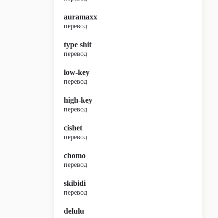
auramaxx
перевод
type shit
перевод
low-key
перевод
high-key
перевод
cishet
перевод
chomo
перевод
skibidi
перевод
delulu