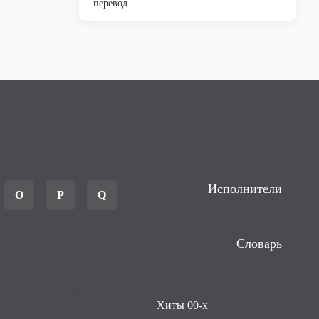
перевод
Исполнители
O
P
Q
Словарь
Хиты 00-х