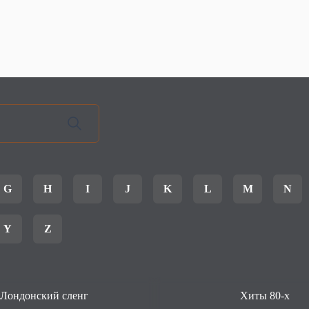
G
H
I
J
K
L
M
N
Y
Z
Лондонский сленг
Хиты 80-х