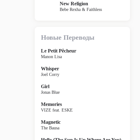
New Religion
Bebe Rexha & Faithless
Новые Переводы
Le Petit Pêcheur
Manon Lisa
Whisper
Joel Corry
Girl
Jonas Blue
Memories
VIZE feat. ESKE
Magnetic
The Bausa
Hello (The Sun Is Up Where Are You)