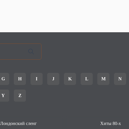
G
H
I
J
K
L
M
N
Y
Z
Лондонский сленг
Хиты 80-х