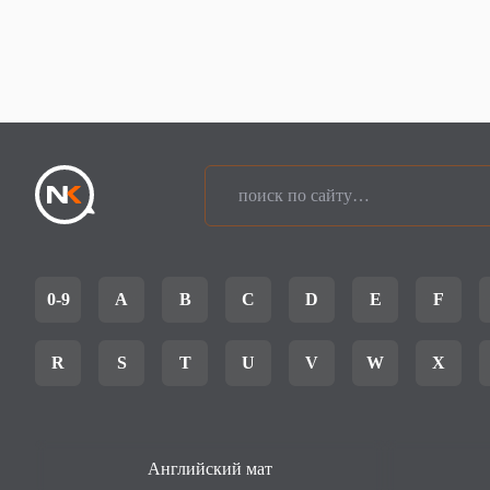
0-9
A
B
C
D
E
F
R
S
T
U
V
W
X
Английский мат