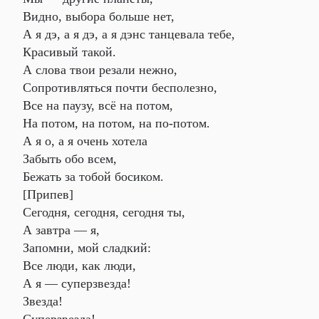
Видно, выбора больше нет,
А я дэ, а я дэ, а я дэнс танцевала тебе,
Красивый такой.
А слова твои резали нежно,
Сопротивляться почти бесполезно,
Все на паузу, всё на потом,
На потом, на потом, на по-потом.
А я о, а я очень хотела
Забыть обо всем,
Бежать за тобой босиком.
[Припев]
Сегодня, сегодня, сегодня ты,
А завтра — я,
Запомни, мой сладкий:
Все люди, как люди,
А я — суперзвезда!
Звезда!