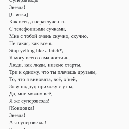
Суперзвезда!
Звезда!
[Cвязка]
Как всегда неразлучен ты
С телефонными сучками,
Мне с тобой очень скучно, скучно,
Не такая, как все я.
Stop yelling like a bitch*,
Я могу всего сама достичь,
Люди, как люди, низкие старты,
Три к одному, что ты плачешь друзьям,
То, что я виновата, всё, о’кей,
Зову подруг, прихожу с утра,
Да, мне можно всё,
Я же суперзвезда!
[Концовка]
Звезда!
А я суперзвезда!