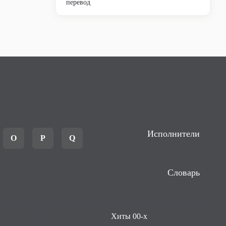
перевод
Исполнители
O
P
Q
Словарь
Хиты 00-х