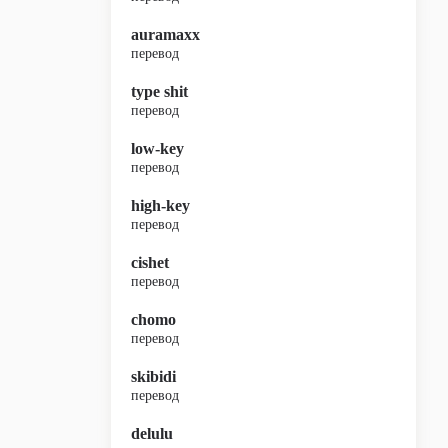
auramaxx
перевод
type shit
перевод
low-key
перевод
high-key
перевод
cishet
перевод
chomo
перевод
skibidi
перевод
delulu