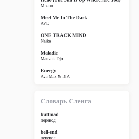
Mizmo
Meet Me In The Dark
AVE
ONE TRACK MIND
Naïka
Maladie
Mauvais Djo
Energy
Ava Max & BIA
Словарь Сленга
buttmad
перевод
bell-end
перевод