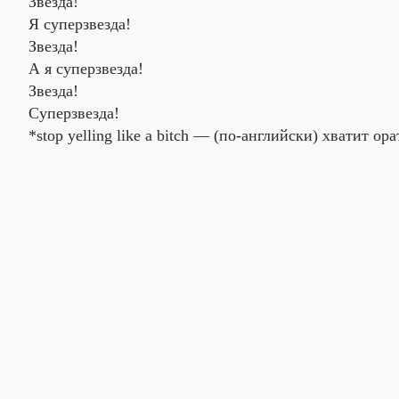
Звезда!
Я суперзвезда!
Звезда!
А я суперзвезда!
Звезда!
Суперзвезда!
*stop yelling like a bitch — (по-английски) хватит ора