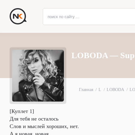
LOBODA — Super
Главная
L
LOBODA
LO
[Куплет 1]
Для тебя не осталось
Слов и мыслей хороших, нет.
А я новая, новая,