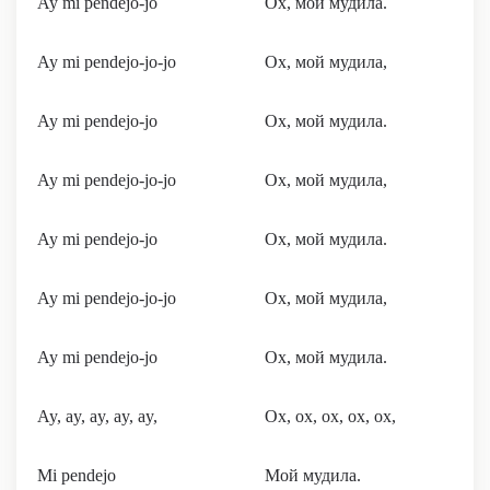
Ay mi pendejo-jo
Ох, мой мудила.
Ay mi pendejo-jo-jo
Ох, мой мудила,
Ay mi pendejo-jo
Ох, мой мудила.
Ay mi pendejo-jo-jo
Ох, мой мудила,
Ay mi pendejo-jo
Ох, мой мудила.
Ay mi pendejo-jo-jo
Ох, мой мудила,
Ay mi pendejo-jo
Ох, мой мудила.
Ay, ay, ay, ay, ay,
Ох, ох, ох, ох, ох,
Mi pendejo
Мой мудила.