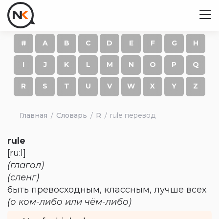
#
A
B
C
D
E
F
G
H
I
J
K
L
M
N
O
P
Q
R
S
T
U
V
W
X
Y
Z
Главная
Словарь
R
rule перевод
rule
[ru:l]
(глагол)
(сленг)
быть превосходным, классным, лучше всех
(о ком-либо или чём-либо)