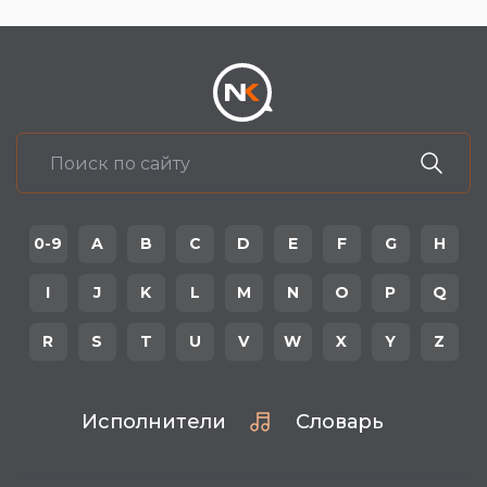
0-9
A
B
C
D
E
F
G
H
I
J
K
L
M
N
O
P
Q
R
S
T
U
V
W
X
Y
Z
Исполнители
Словарь