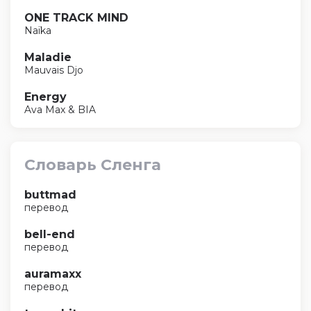
ONE TRACK MIND
Naïka
Maladie
Mauvais Djo
Energy
Ava Max & BIA
Словарь Сленга
buttmad
перевод
bell-end
перевод
auramaxx
перевод