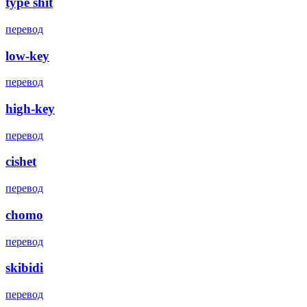
type shit
перевод
low-key
перевод
high-key
перевод
cishet
перевод
chomo
перевод
skibidi
перевод