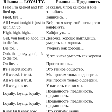
Rihanna — LOYALTY.
Рианны — Преданность
I said I’m geeked and I’m
Я сказал, я под кайфом и мне
fired up.
зашибись.
Fired, fire…
Зашибись…
All I want tonight is just to
Всё, что я хочу этой ночью, это
get high up.
кайфануть.
High, high, high…
Кайфануть….
Girl, you look so good, it’s
Девочка, хорошо выглядишь,
to die for.
умереть как хороша.
Die for…
Умереть как хороша…
Ooh, that pussy good, it’s
У, эта киска умереть как хороша.
to die for.
On fire…
Просто огонь…
It’s a secret society
Это тайное общество,
All we ask is trust.
Мы просим только о доверии.
All we ask is trust.
Мы просим только о доверии.
All we got is us.
У нас есть только мы.
Преданность, преданность,
Loyalty, loyalty, loyalty.
преданность.
Преданность, преданность,
Loyalty, loyalty, loyalty.
преданность.
Kung Fu Kenny now,
Это кунг-фу Кенни,