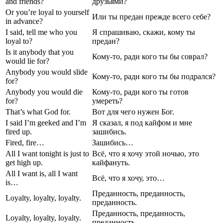
and friends?
друзьями?
Or you’re loyal to yourself
Или ты предан прежде всего себе?
in advance?
I said, tell me who you
Я спрашиваю, скажи, кому ты
loyal to?
предан?
Is it anybody that you
Кому-то, ради кого ты бы соврал?
would lie for?
Anybody you would slide
Кому-то, ради кого ты бы подрался?
for?
Anybody you would die
Кому-то, ради кого ты готов
for?
умереть?
That’s what God for.
Вот для чего нужен Бог.
I said I’m geeked and I’m
Я сказал, я под кайфом и мне
fired up.
зашибись.
Fired, fire…
Зашибись…
All I want tonight is just to
Всё, что я хочу этой ночью, это
get high up.
кайфануть.
All I want is, all I want
Всё, что я хочу, это…
is…
Преданность, преданность,
Loyalty, loyalty, loyalty.
преданность.
Преданность, преданность,
Loyalty, loyalty, loyalty.
преданность.