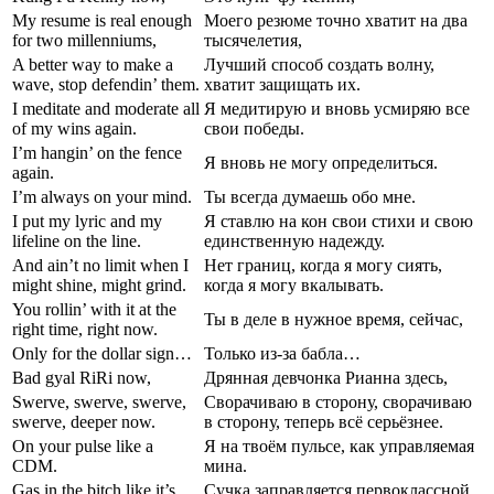
My resume is real enough
Моего резюме точно хватит на два
for two millenniums,
тысячелетия,
A better way to make a
Лучший способ создать волну,
wave, stop defendin’ them.
хватит защищать их.
I meditate and moderate all
Я медитирую и вновь усмиряю все
of my wins again.
свои победы.
I’m hangin’ on the fence
Я вновь не могу определиться.
again.
I’m always on your mind.
Ты всегда думаешь обо мне.
I put my lyric and my
Я ставлю на кон свои стихи и свою
lifeline on the line.
единственную надежду.
And ain’t no limit when I
Нет границ, когда я могу сиять,
might shine, might grind.
когда я могу вкалывать.
You rollin’ with it at the
Ты в деле в нужное время, сейчас,
right time, right now.
Only for the dollar sign…
Только из-за бабла…
Bad gyal RiRi now,
Дрянная девчонка Рианна здесь,
Swerve, swerve, swerve,
Сворачиваю в сторону, сворачиваю
swerve, deeper now.
в сторону, теперь всё серьёзнее.
On your pulse like a
Я на твоём пульсе, как управляемая
CDM.
мина.
Gas in the bitch like it’s
Сучка заправляется первоклассной