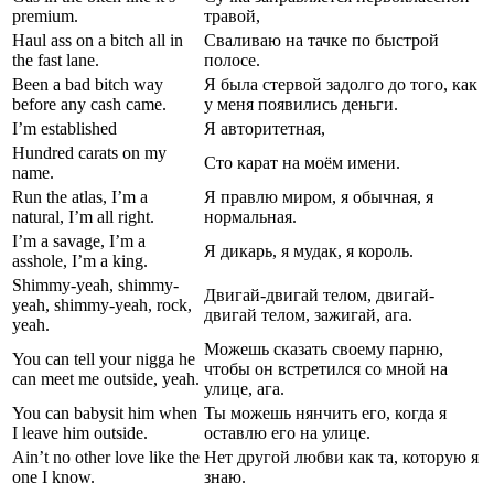
premium.
травой,
Haul ass on a bitch all in
Сваливаю на тачке по быстрой
the fast lane.
полосе.
Been a bad bitch way
Я была стервой задолго до того, как
before any cash came.
у меня появились деньги.
I’m established
Я авторитетная,
Hundred carats on my
Сто карат на моём имени.
name.
Run the atlas, I’m a
Я правлю миром, я обычная, я
natural, I’m all right.
нормальная.
I’m a savage, I’m a
Я дикарь, я мудак, я король.
asshole, I’m a king.
Shimmy-yeah, shimmy-
Двигай-двигай телом, двигай-
yeah, shimmy-yeah, rock,
двигай телом, зажигай, ага.
yeah.
Можешь сказать своему парню,
You can tell your nigga he
чтобы он встретился со мной на
can meet me outside, yeah.
улице, ага.
You can babysit him when
Ты можешь нянчить его, когда я
I leave him outside.
оставлю его на улице.
Ain’t no other love like the
Нет другой любви как та, которую я
one I know.
знаю.