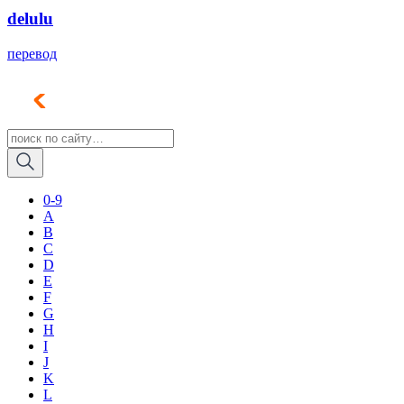
delulu
перевод
0-9
A
B
C
D
E
F
G
H
I
J
K
L