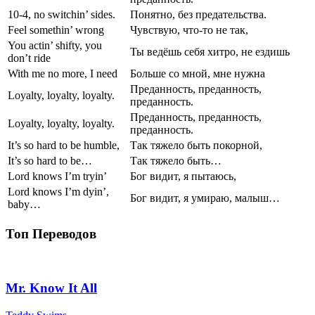
10-4, no switchin’ sides.
Понятно, без предательства.
Feel somethin’ wrong
Чувствую, что-то не так,
You actin’ shifty, you
Ты ведёшь себя хитро, не ездишь
don’t ride
With me no more, I need
Больше со мной, мне нужна
Преданность, преданность,
Loyalty, loyalty, loyalty.
преданность.
Преданность, преданность,
Loyalty, loyalty, loyalty.
преданность.
It’s so hard to be humble,
Так тяжело быть покорной,
It’s so hard to be…
Так тяжело быть…
Lord knows I’m tryin’
Бог видит, я пытаюсь,
Lord knows I’m dyin’,
Бог видит, я умираю, малыш…
baby…
Топ Переводов
Mr. Know It All