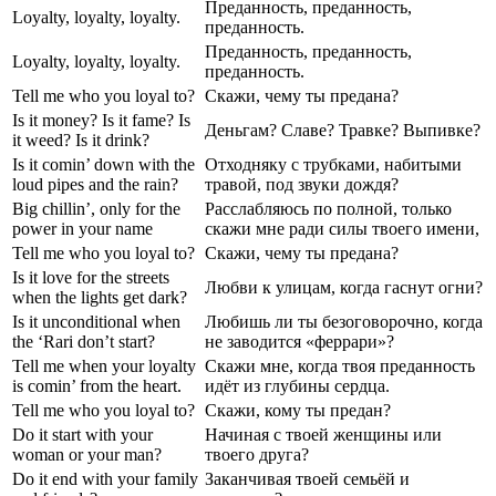
Преданность, преданность,
Loyalty, loyalty, loyalty.
преданность.
Преданность, преданность,
Loyalty, loyalty, loyalty.
преданность.
Tell me who you loyal to?
Скажи, чему ты предана?
Is it money? Is it fame? Is
Деньгам? Славе? Травке? Выпивке?
it weed? Is it drink?
Is it comin’ down with the
Отходняку с трубками, набитыми
loud pipes and the rain?
травой, под звуки дождя?
Big chillin’, only for the
Расслабляюсь по полной, только
power in your name
скажи мне ради силы твоего имени,
Tell me who you loyal to?
Скажи, чему ты предана?
Is it love for the streets
Любви к улицам, когда гаснут огни?
when the lights get dark?
Is it unconditional when
Любишь ли ты безоговорочно, когда
the ‘Rari don’t start?
не заводится «феррари»?
Tell me when your loyalty
Скажи мне, когда твоя преданность
is comin’ from the heart.
идёт из глубины сердца.
Tell me who you loyal to?
Скажи, кому ты предан?
Do it start with your
Начиная с твоей женщины или
woman or your man?
твоего друга?
Do it end with your family
Заканчивая твоей семьёй и