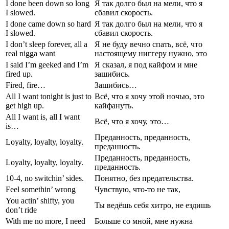
I done been down so long
Я так долго был на мели, что я
I slowed.
сбавил скорость.
I done came down so hard
Я так долго был на мели, что я
I slowed.
сбавил скорость.
I don’t sleep forever, all a
Я не буду вечно спать, всё, что
real nigga want
настоящему ниггеру нужно, это
I said I’m geeked and I’m
Я сказал, я под кайфом и мне
fired up.
зашибись.
Fired, fire…
Зашибись…
All I want tonight is just to
Всё, что я хочу этой ночью, это
get high up.
кайфануть.
All I want is, all I want
Всё, что я хочу, это…
is…
Преданность, преданность,
Loyalty, loyalty, loyalty.
преданность.
Преданность, преданность,
Loyalty, loyalty, loyalty.
преданность.
10-4, no switchin’ sides.
Понятно, без предательства.
Feel somethin’ wrong
Чувствую, что-то не так,
You actin’ shifty, you
Ты ведёшь себя хитро, не ездишь
don’t ride
With me no more, I need
Больше со мной, мне нужна