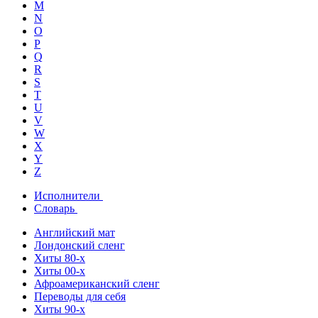
M
N
O
P
Q
R
S
T
U
V
W
X
Y
Z
Исполнители
Словарь
Английский мат
Лондонский сленг
Хиты 80-х
Хиты 00-х
Афроамериканский сленг
Переводы для себя
Хиты 90-х