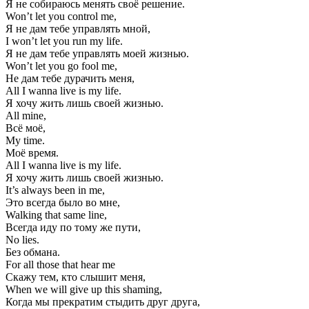
Я не собираюсь менять своё решение.
Won’t let you control me,
Я не дам тебе управлять мной,
I won’t let you run my life.
Я не дам тебе управлять моей жизнью.
Won’t let you go fool me,
Не дам тебе дурачить меня,
All I wanna live is my life.
Я хочу жить лишь своей жизнью.
All mine,
Всё моё,
My time.
Моё время.
All I wanna live is my life.
Я хочу жить лишь своей жизнью.
It’s always been in me,
Это всегда было во мне,
Walking that same line,
Всегда иду по тому же пути,
No lies.
Без обмана.
For all those that hear me
Скажу тем, кто слышит меня,
When we will give up this shaming,
Когда мы прекратим стыдить друг друга,