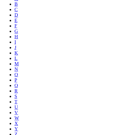
B
C
D
E
F
G
H
I
J
K
L
M
N
O
P
Q
R
S
T
U
V
W
X
Y
Z