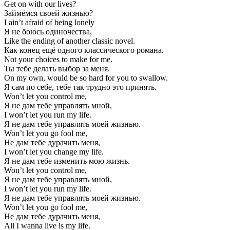
Get on with our lives?
Займёмся своей жизнью?
I ain’t afraid of being lonely
Я не боюсь одиночества,
Like the ending of another classic novel.
Как конец ещё одного классического романа.
Not your choices to make for me.
Ты тебе делать выбор за меня.
On my own, would be so hard for you to swallow.
Я сам по себе, тебе так трудно это принять.
Won’t let you control me,
Я не дам тебе управлять мной,
I won’t let you run my life.
Я не дам тебе управлять моей жизнью.
Won’t let you go fool me,
Не дам тебе дурачить меня,
I won’t let you change my life.
Я не дам тебе изменить мою жизнь.
Won’t let you control me,
Я не дам тебе управлять мной,
I won’t let you run my life.
Я не дам тебе управлять моей жизнью.
Won’t let you go fool me,
Не дам тебе дурачить меня,
All I wanna live is my life.