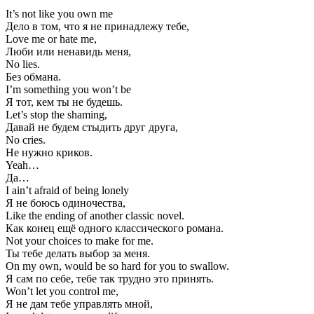
It’s not like you own me
Дело в том, что я не принадлежу тебе,
Love me or hate me,
Люби или ненавидь меня,
No lies.
Без обмана.
I’m something you won’t be
Я тот, кем ты не будешь.
Let’s stop the shaming,
Давай не будем стыдить друг друга,
No cries.
Не нужно криков.
Yeah…
Да…
I ain’t afraid of being lonely
Я не боюсь одиночества,
Like the ending of another classic novel.
Как конец ещё одного классического романа.
Not your choices to make for me.
Ты тебе делать выбор за меня.
On my own, would be so hard for you to swallow.
Я сам по себе, тебе так трудно это принять.
Won’t let you control me,
Я не дам тебе управлять мной,