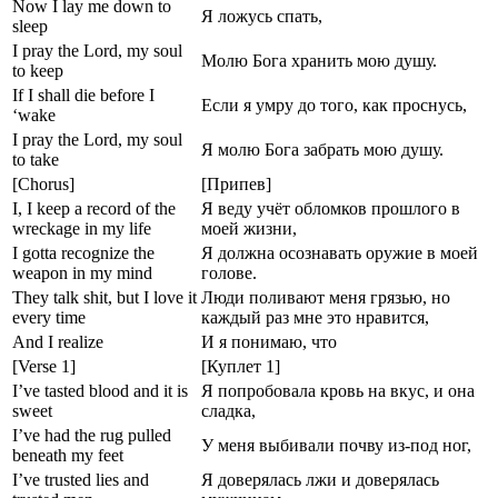
Now I lay me down to
Я ложусь спать,
sleep
I pray the Lord, my soul
Молю Бога хранить мою душу.
to keep
If I shall die before I
Если я умру до того, как проснусь,
‘wake
I pray the Lord, my soul
Я молю Бога забрать мою душу.
to take
[Chorus]
[Припев]
I, I keep a record of the
Я веду учёт обломков прошлого в
wreckage in my life
моей жизни,
I gotta recognize the
Я должна осознавать оружие в моей
weapon in my mind
голове.
They talk shit, but I love it
Люди поливают меня грязью, но
every time
каждый раз мне это нравится,
And I realize
И я понимаю, что
[Verse 1]
[Куплет 1]
I’ve tasted blood and it is
Я попробовала кровь на вкус, и она
sweet
сладка,
I’ve had the rug pulled
У меня выбивали почву из-под ног,
beneath my feet
I’ve trusted lies and
Я доверялась лжи и доверялась