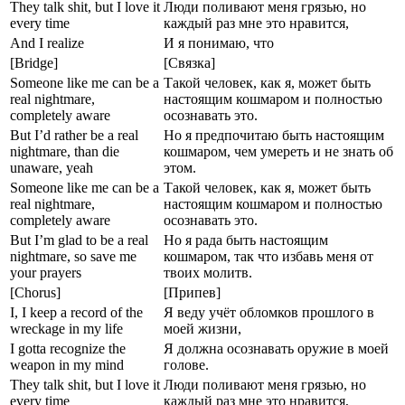
They talk shit, but I love it
Люди поливают меня грязью, но
every time
каждый раз мне это нравится,
And I realize
И я понимаю, что
[Bridge]
[Связка]
Someone like me can be a
Такой человек, как я, может быть
real nightmare,
настоящим кошмаром и полностью
completely aware
осознавать это.
But I’d rather be a real
Но я предпочитаю быть настоящим
nightmare, than die
кошмаром, чем умереть и не знать об
unaware, yeah
этом.
Someone like me can be a
Такой человек, как я, может быть
real nightmare,
настоящим кошмаром и полностью
completely aware
осознавать это.
But I’m glad to be a real
Но я рада быть настоящим
nightmare, so save me
кошмаром, так что избавь меня от
your prayers
твоих молитв.
[Chorus]
[Припев]
I, I keep a record of the
Я веду учёт обломков прошлого в
wreckage in my life
моей жизни,
I gotta recognize the
Я должна осознавать оружие в моей
weapon in my mind
голове.
They talk shit, but I love it
Люди поливают меня грязью, но
every time
каждый раз мне это нравится,