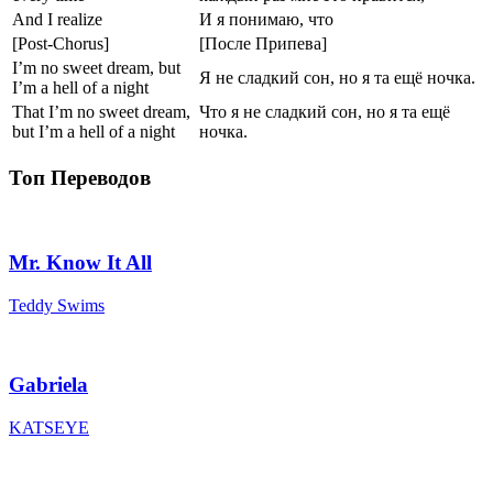
And I realize
И я понимаю, что
[Post-Chorus]
[После Припева]
I’m no sweet dream, but
Я не сладкий сон, но я та ещё ночка.
I’m a hell of a night
That I’m no sweet dream,
Что я не сладкий сон, но я та ещё
but I’m a hell of a night
ночка.
Топ Переводов
Mr. Know It All
Teddy Swims
Gabriela
KATSEYE