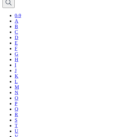
0-9
A
B
C
D
E
F
G
H
I
J
K
L
M
N
O
P
Q
R
S
T
U
V