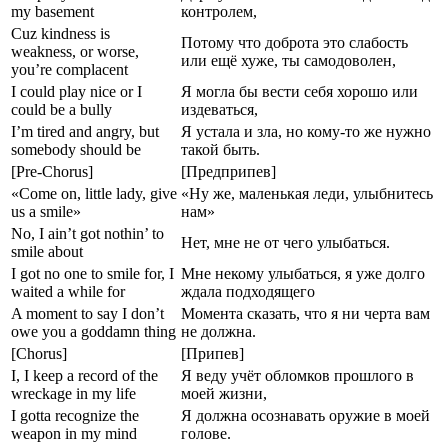
my basement
контролем,
Cuz kindness is
Потому что доброта это слабость
weakness, or worse,
или ещё хуже, ты самодоволен,
you’re complacent
I could play nice or I
Я могла бы вести себя хорошо или
could be a bully
издеваться,
I’m tired and angry, but
Я устала и зла, но кому-то же нужно
somebody should be
такой быть.
[Pre-Chorus]
[Предприпев]
«Come on, little lady, give
«Ну же, маленькая леди, улыбнитесь
us a smile»
нам»
No, I ain’t got nothin’ to
Нет, мне не от чего улыбаться.
smile about
I got no one to smile for, I
Мне некому улыбаться, я уже долго
waited a while for
ждала подходящего
A moment to say I don’t
Момента сказать, что я ни черта вам
owe you a goddamn thing
не должна.
[Chorus]
[Припев]
I, I keep a record of the
Я веду учёт обломков прошлого в
wreckage in my life
моей жизни,
I gotta recognize the
Я должна осознавать оружие в моей
weapon in my mind
голове.