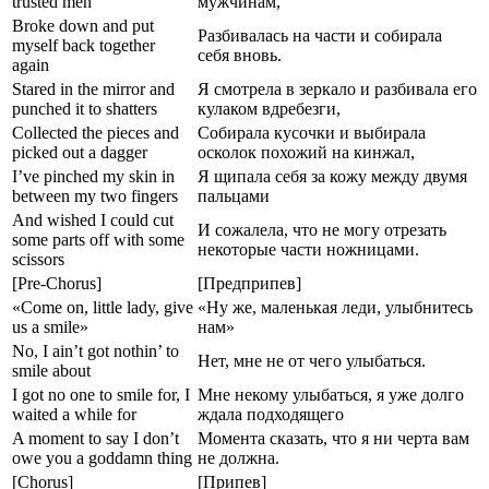
trusted men
мужчинам,
Broke down and put
Разбивалась на части и собирала
myself back together
себя вновь.
again
Stared in the mirror and
Я смотрела в зеркало и разбивала его
punched it to shatters
кулаком вдребезги,
Collected the pieces and
Собирала кусочки и выбирала
picked out a dagger
осколок похожий на кинжал,
I’ve pinched my skin in
Я щипала себя за кожу между двумя
between my two fingers
пальцами
And wished I could cut
И сожалела, что не могу отрезать
some parts off with some
некоторые части ножницами.
scissors
[Pre-Chorus]
[Предприпев]
«Come on, little lady, give
«Ну же, маленькая леди, улыбнитесь
us a smile»
нам»
No, I ain’t got nothin’ to
Нет, мне не от чего улыбаться.
smile about
I got no one to smile for, I
Мне некому улыбаться, я уже долго
waited a while for
ждала подходящего
A moment to say I don’t
Момента сказать, что я ни черта вам
owe you a goddamn thing
не должна.
[Chorus]
[Припев]