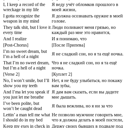
I, I keep a record of the
Я веду учёт обломков прошлого в
wreckage in my life
моей жизни,
I gotta recognize the
Я должна осознавать оружие в моей
weapon in my mind
голове.
They talk shit, but I love it
Люди поливают меня грязью, но
every time
каждый раз мне это нравится,
And I realize
И я понимаю, что
[Post-Chorus]
[После Припева]
I’m no sweet dream, but
Я не сладкий сон, но я та ещё ночка.
I’m a hell of a night
That I’m no sweet dream,
Что я не сладкий сон, но я та ещё
but I’m a hell of a night
ночка.
[Verse 2]
[Куплет 2]
No, I won’t smile, but I’ll
Нет, я не буду улыбаться, но покажу
show you my teeth
вам зубы,
And I’ma let you speak if
Я дам вам сказать, если вы дадите
you just let me breathe
мне дышать.
I’ve been polite, but
Я была вежлива, но я ни за что
won’t be caught dead
Lettin’ a man tell me what
Не позволю мужчине говорить мне,
I should do in my bed
что я должна делать в моей постели,
Keep my exes in check in
Держу своих бывших в подвале под