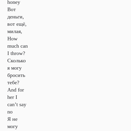
honey
Вот
деньги,
вот ещё,
милая,
How
much can
I throw?
Сколько
я могу
бросить
тебе?
And for
her I
can’t say
no
Я не
могу