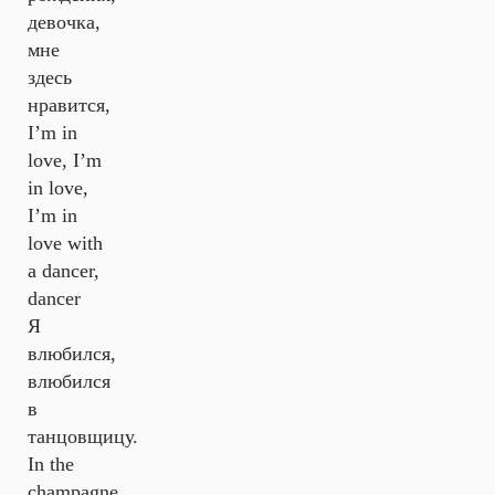
девочка,
мне
здесь
нравится,
I’m in
love, I’m
in love,
I’m in
love with
a dancer,
dancer
Я
влюбился,
влюбился
в
танцовщицу.
In the
champagne