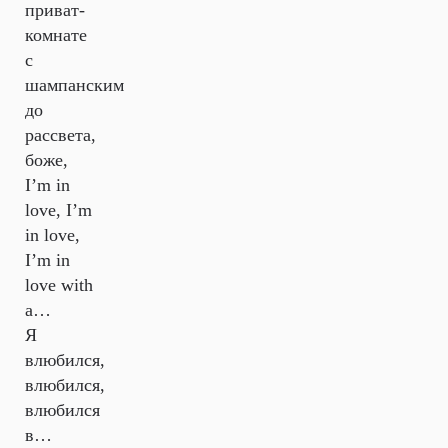
приват-
комнате
с
шампанским
до
рассвета,
боже,
I’m in
love, I’m
in love,
I’m in
love with
a…
Я
влюбился,
влюбился,
влюбился
в…