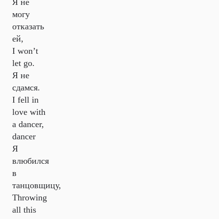
Я не
могу
отказать
ей,
I won’t
let go.
Я не
сдамся.
I fell in
love with
a dancer,
dancer
Я
влюбился
в
танцовщицу,
Throwing
all this