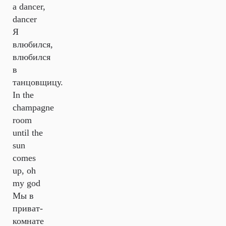
a dancer,
dancer
Я
влюбился,
влюбился
в
танцовщицу.
In the
champagne
room
until the
sun
comes
up, oh
my god
Мы в
приват-
комнате