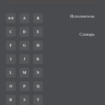
Исполнители
0-9
A
B
C
D
E
Словарь
F
G
H
I
J
K
L
M
N
O
P
Q
R
S
T