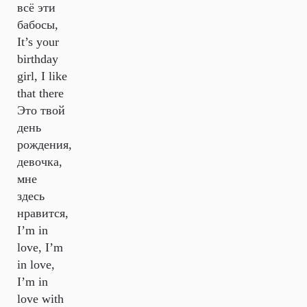
всё эти
бабосы,
It’s your
birthday
girl, I like
that there
Это твой
день
рождения,
девочка,
мне
здесь
нравится,
I’m in
love, I’m
in love,
I’m in
love with