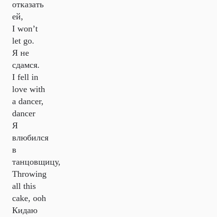
отказать
ей,
I won’t
let go.
Я не
сдамся.
I fell in
love with
a dancer,
dancer
Я
влюбился
в
танцовщицу,
Throwing
all this
cake, ooh
Кидаю