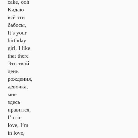
cake, ooh
Кидаю
всё эти
бабосы,
It’s your
birthday
girl, I like
that there
Это твой
день
рождения,
девочка,
мне
здесь
нравится,
I’m in
love, I’m
in love,