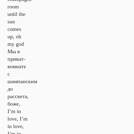
room
until the
sun
comes
up, oh
my god
Мы в
приват-
комнате
с
шампанским
до
рассвета,
боже,
I’m in
love, I’m
in love,
I’m in