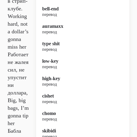
в стрип-
клубе.
bell-end
перевод
Working
hard, not
auramaxx
a dollar’s
перевод
gonna
type shit
miss her
перевод
Работает
low-key
не жалея
перевод
сил, не
упустит
high-key
ни
перевод
доллара,
cishet
Big, big
перевод
bags, I’m
chomo
gonna tip
перевод
her
Бабла
skibidi
перевод