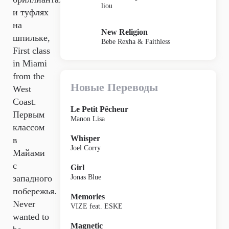
liou
и туфлях
на
New Religion
шпильке,
Bebe Rexha & Faithless
First class
in Miami
from the
Новые Переводы
West
Coast.
Le Petit Pêcheur
Первым
Manon Lisa
классом
Whisper
в
Joel Corry
Майами
с
Girl
западного
Jonas Blue
побережья.
Memories
Never
VIZE feat. ESKE
wanted to
Magnetic