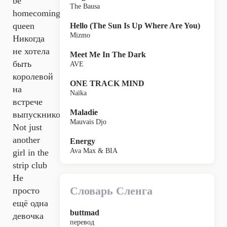
be
The Bausa
homecoming
queen
Hello (The Sun Is Up Where Are You)
Mizmo
Никогда
не хотела
Meet Me In The Dark
быть
AVE
королевой
ONE TRACK MIND
на
Naïka
встрече
Maladie
выпускников,
Mauvais Djo
Not just
another
Energy
Ava Max & BIA
girl in the
strip club
Не
Словарь Сленга
просто
ещё одна
buttmad
девочка
перевод