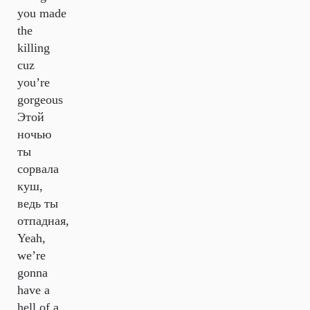
you made
the
killing
cuz
you’re
gorgeous
Этой
ночью
ты
сорвала
куш,
ведь ты
отпадная,
Yeah,
we’re
gonna
have a
hell of a