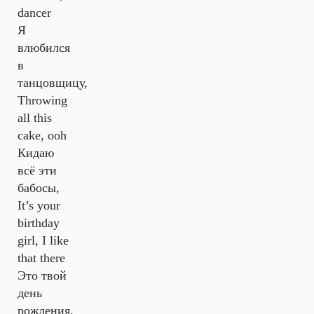
dancer
Я
влюбился
в
танцовщицу,
Throwing
all this
cake, ooh
Кидаю
всё эти
бабосы,
It’s your
birthday
girl, I like
that there
Это твой
день
рождения,