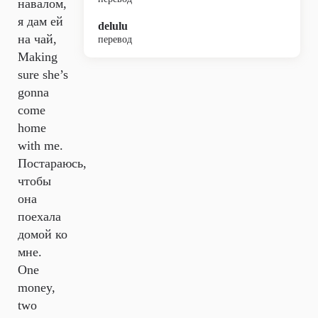
навалом,
я дам ей
delulu
на чай,
перевод
Making
sure she’s
gonna
come
home
with me.
Постараюсь,
чтобы
она
поехала
домой ко
мне.
One
money,
two