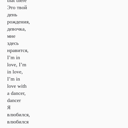
that there
Это твой
день
рождения,
девочка,
мне
здесь
нравится,
I’m in
love, I’m
in love,
I’m in
love with
a dancer,
dancer
Я
влюбился,
влюбился