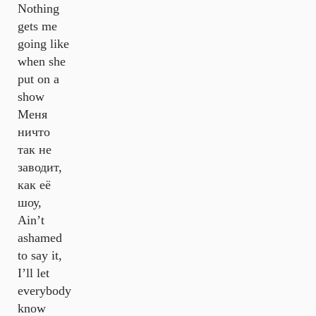
Nothing
gets me
going like
when she
put on a
show
Меня
ничто
так не
заводит,
как её
шоу,
Ain’t
ashamed
to say it,
I’ll let
everybody
know