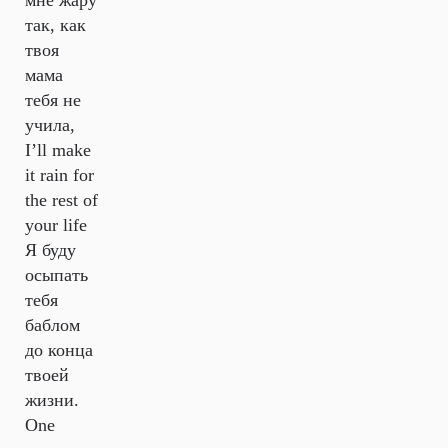
мне жару
так, как
твоя
мама
тебя не
учила,
I’ll make
it rain for
the rest of
your life
Я буду
осыпать
тебя
баблом
до конца
твоей
жизни.
One