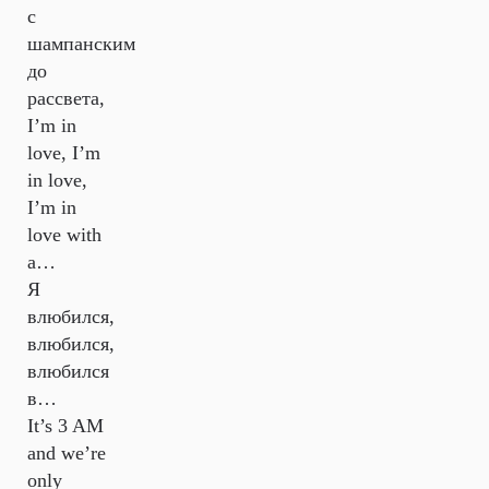
с
шампанским
до
рассвета,
I’m in
love, I’m
in love,
I’m in
love with
a…
Я
влюбился,
влюбился,
влюбился
в…
It’s 3 AM
and we’re
only