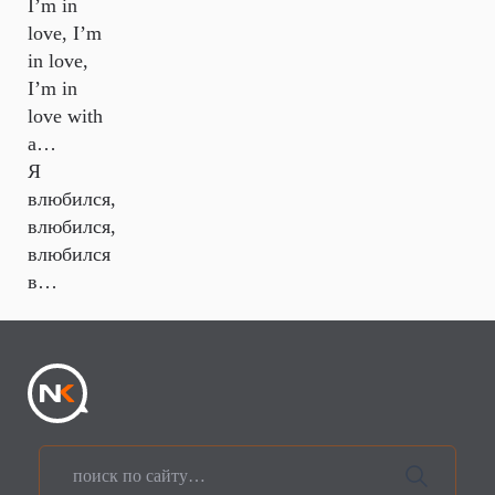
I’m in
love, I’m
in love,
I’m in
love with
a…
Я
влюбился,
влюбился,
влюбился
в…