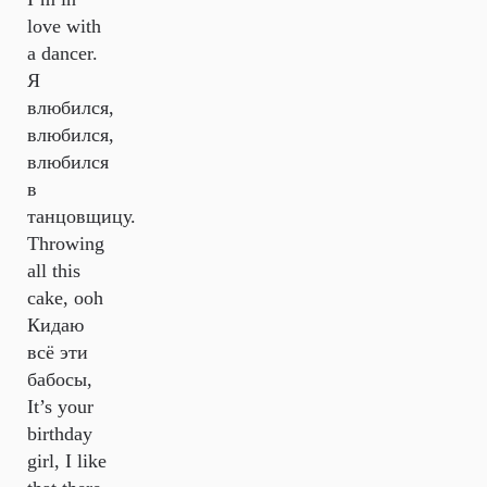
love with
a dancer.
Я
влюбился,
влюбился,
влюбился
в
танцовщицу.
Throwing
all this
cake, ooh
Кидаю
всё эти
бабосы,
It’s your
birthday
girl, I like