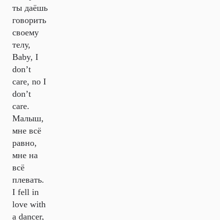
ты даёшь
говорить
своему
телу,
Baby, I
don’t
care, no I
don’t
care.
Малыш,
мне всё
равно,
мне на
всё
плевать.
I fell in
love with
a dancer,