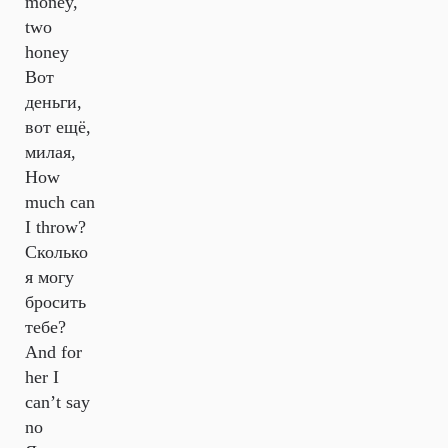
money,
two
honey
Вот
деньги,
вот ещё,
милая,
How
much can
I throw?
Сколько
я могу
бросить
тебе?
And for
her I
can’t say
no