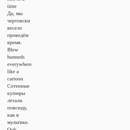
time
Да, мы
чертовски
весело
проведём
время.
Blew
hunneds
everywhere
like a
cartoon
Сотенные
купюры
летали
повсюду,
как в
мультике.
Ooh