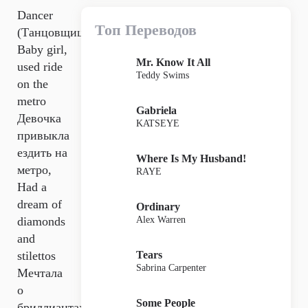
Dancer
Топ Переводов
(Танцовщица)
Baby girl,
Mr. Know It All
used ride
Teddy Swims
on the
metro
Gabriela
Девочка
KATSEYE
привыкла
ездить на
Where Is My Husband!
метро,
RAYE
Had a
dream of
Ordinary
Alex Warren
diamonds
and
Tears
stilettos
Sabrina Carpenter
Мечтала
о
Some People
бриллиантах