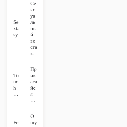
Се
кс
уа
Se
ль
xta
ны
sy
й
эк
ста
з.
Пр
To
ик
uc
аса
h
йс
…
я
…
О
Fe
щу