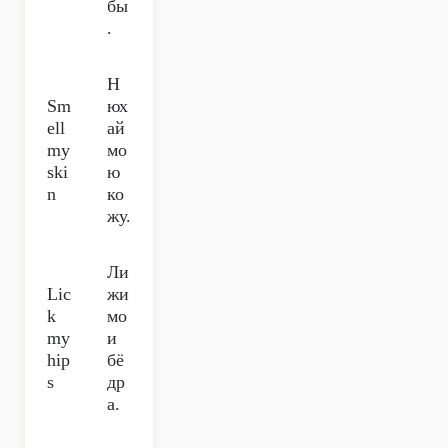
бы
.
Н
Sm
юх
ell
ай
my
мо
ski
ю
n
ко
жу.
Ли
Lic
жи
k
мо
my
и
hip
бё
s
др
а.