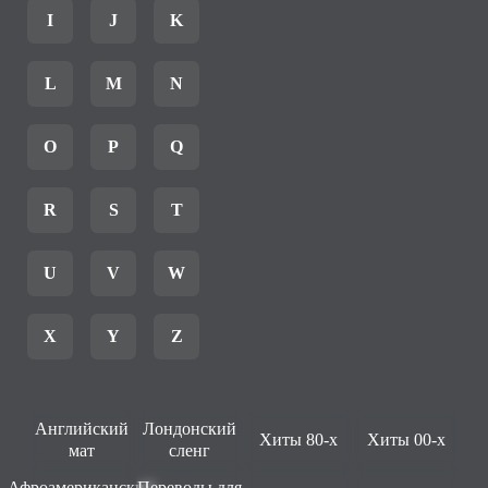
I
J
K
L
M
N
O
P
Q
R
S
T
U
V
W
X
Y
Z
Английский
Лондонский
Хиты 80-х
Хиты 00-х
мат
сленг
Афроамериканский
Переводы для