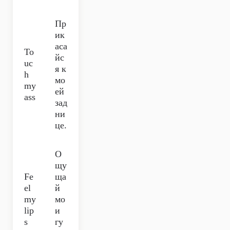
Пр
ик
аса
To
йс
uc
я к
h
мо
my
ей
ass
зад
ни
це.
О
щу
Fe
ща
el
й
my
мо
lip
и
s
гу