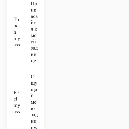
Пр
ик
аса
To
йс
uc
я к
h
мо
my
ей
ass
зад
ни
це.
О
щу
ща
Fe
й
el
мо
my
ю
ass
зад
ни
цу.