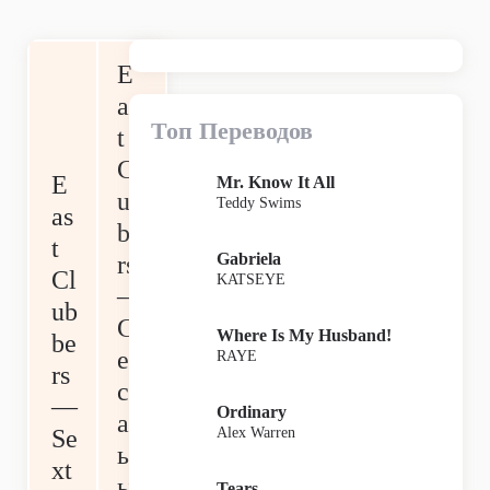
E
as
Топ Переводов
t
Cl
E
Mr. Know It All
ub
Teddy Swims
as
be
t
Gabriela
rs
Cl
KATSEYE
—
ub
С
Where Is My Husband!
be
ек
RAYE
rs
су
—
Ordinary
ал
Alex Warren
Se
ьн
xt
ы
Tears