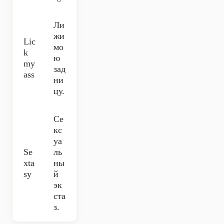
Ли
жи
Lic
мо
k
ю
my
зад
ass
ни
цу.
Се
кс
уа
Se
ль
xta
ны
sy
й
эк
ста
з.