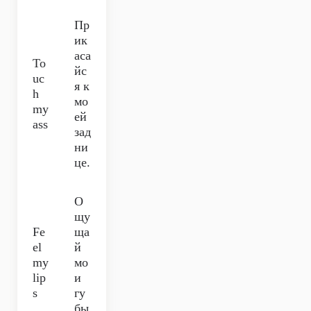
Пр
ик
аса
To
йс
uc
я к
h
мо
my
ей
ass
зад
ни
це.
О
щу
Fe
ща
el
й
my
мо
lip
и
s
гу
бы