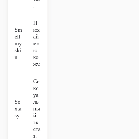
.
Н
Sm
юх
ell
ай
my
мо
ski
ю
n
ко
жу.
Се
кс
уа
Se
ль
xta
ны
sy
й
эк
ста
з.