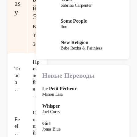
as
Sabrina Carpenter
й
y
Э
Some People
кс
liou
та
з
New Religion
Bebe Rexha & Faithless
Пр
To
ик
Новые Переводы
uc
аса
h
йс
…
я
Le Petit Pêcheur
Manon Lisa
…
Whisper
О
Joel Corry
Fe
щу
Girl
el
ща
Jonas Blue
…
й