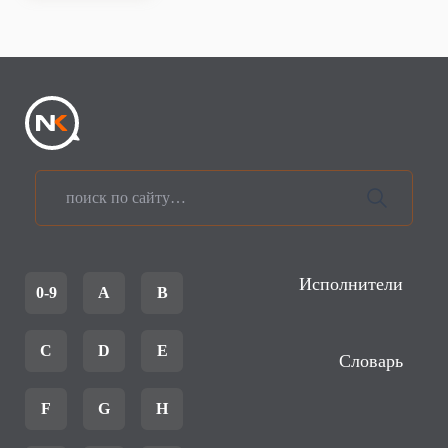
Исполнители
0-9
A
B
C
D
E
Словарь
F
G
H