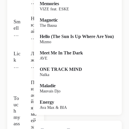
…
Memories
VIZE feat. ESKE
Н
Magnetic
Sm
юх
The Bausa
ell
ай
…
Hello (The Sun Is Up Where Are You)
…
Mizmo
Meet Me In The Dark
Lic
Ли
AVE
k
жи
…
…
ONE TRACK MIND
Naïka
Пр
Maladie
ик
Mauvais Djo
аса
To
йс
Energy
uc
я к
Ava Max & BIA
h
мо
my
ей
ass
зад