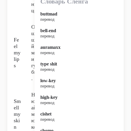
Словарь Сленга
ни
це.
buttmad
перевод
О
bell-end
щу
перевод
Fe
ща
el
й
auramaxx
my
мо
перевод
lip
и
type shit
s
гу
перевод
бы
.
low-key
перевод
Н
high-key
Sm
юх
перевод
ell
ай
my
мо
cishet
перевод
ski
ю
n
ко
chomo