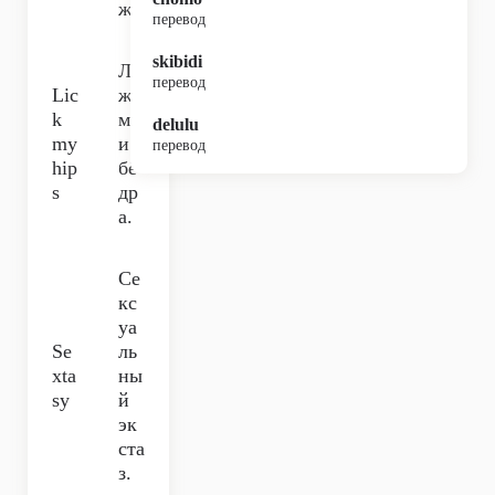
жу.
перевод
skibidi
Ли
перевод
Lic
жи
k
мо
delulu
my
и
перевод
hip
бё
s
др
а.
Се
кс
уа
Se
ль
xta
ны
sy
й
эк
ста
з.