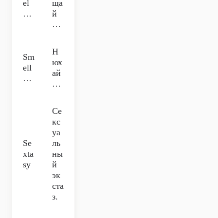
el
ща
…
й
…
Н
Sm
юх
ell
ай
…
…
Се
кс
уа
Se
ль
xta
ны
sy
й
эк
ста
з.