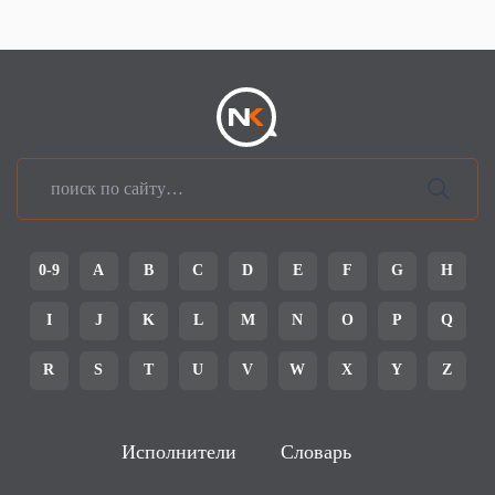
0-9
A
B
C
D
E
F
G
H
I
J
K
L
M
N
O
P
Q
R
S
T
U
V
W
X
Y
Z
Исполнители
Словарь