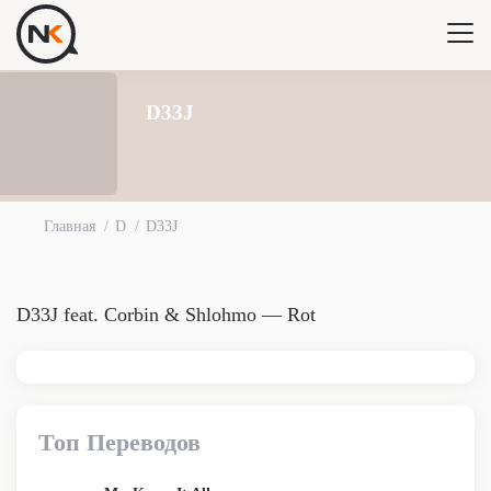
D33J
Главная
D
D33J
D33J feat. Corbin & Shlohmo — Rot
Топ Переводов