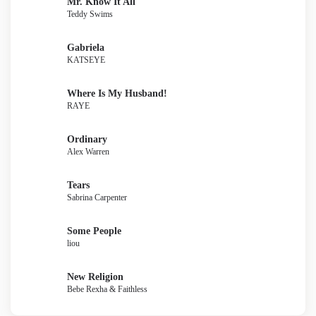
Mr. Know It All
Teddy Swims
Gabriela
KATSEYE
Where Is My Husband!
RAYE
Ordinary
Alex Warren
Tears
Sabrina Carpenter
Some People
liou
New Religion
Bebe Rexha & Faithless