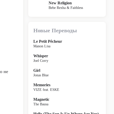
New Religion
Bebe Rexha & Faithless
Новые Переводы
Le Petit Pêcheur
Manon Lisa
Whisper
Joel Corry
Girl
о не
Jonas Blue
Memories
VIZE feat. ESKE
Magnetic
The Bausa
Hello (The Sun Is Up Where Are You)