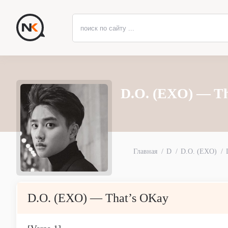
D.O. (EXO) — Th
Главная
D
D.O. (EXO)
D.O. (EXO) — That’s OKay