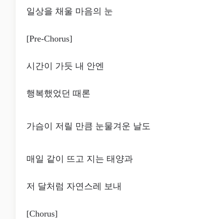
일상을 채울 마음의 눈
[Pre-Chorus]
시간이 가듯 내 안엔
행복했었던 때론
가슴이 저릴 만큼 눈물겨운 날도
매일 같이 뜨고 지는 태양과
저 달처럼 자연스레 보내
[Chorus]