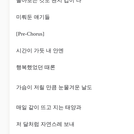
돌아보는 것도 왠지 겁이 나
미뤄둔 얘기들
[Pre-Chorus]
시간이 가듯 내 안엔
행복했었던 때론
가슴이 저릴 만큼 눈물겨운 날도
매일 같이 뜨고 지는 태양과
저 달처럼 자연스레 보내