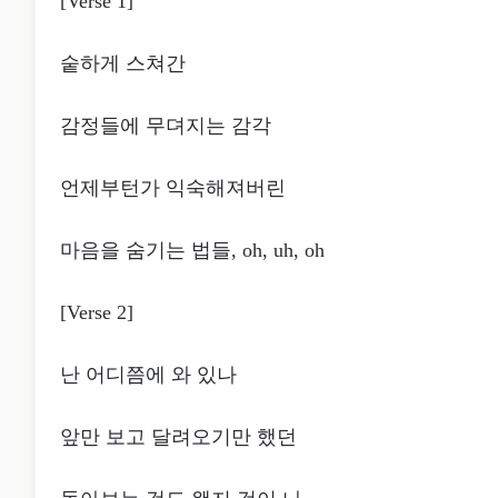
[Verse 1]
숱하게 스쳐간
감정들에 무뎌지는 감각
언제부턴가 익숙해져버린
마음을 숨기는 법들, oh, uh, oh
[Verse 2]
난 어디쯤에 와 있나
앞만 보고 달려오기만 했던