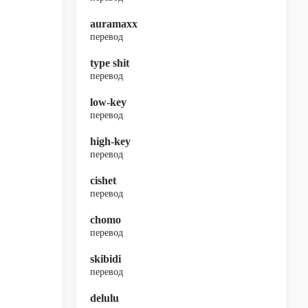
auramaxx
перевод
type shit
перевод
low-key
перевод
high-key
перевод
cishet
перевод
chomo
перевод
skibidi
перевод
delulu