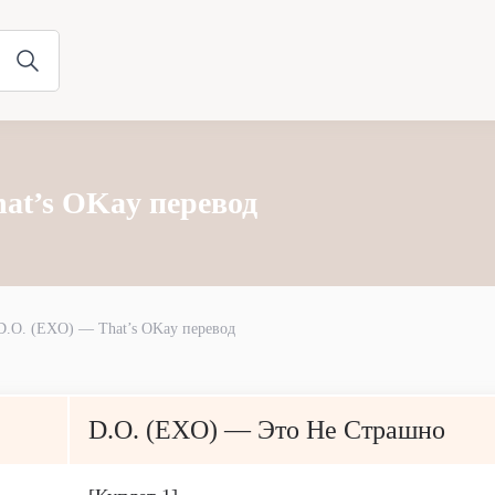
at’s OKay перевод
D.O. (EXO) — That’s OKay перевод
D.O. (EXO) — Это Не Страшно