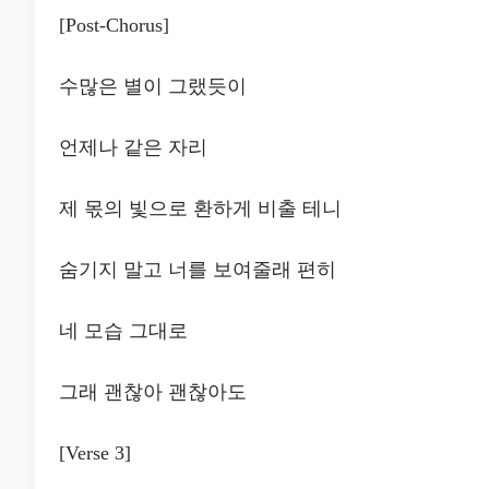
[Post-Chorus]
수많은 별이 그랬듯이
언제나 같은 자리
제 몫의 빛으로 환하게 비출 테니
숨기지 말고 너를 보여줄래 편히
네 모습 그대로
그래 괜찮아 괜찮아도
[Verse 3]