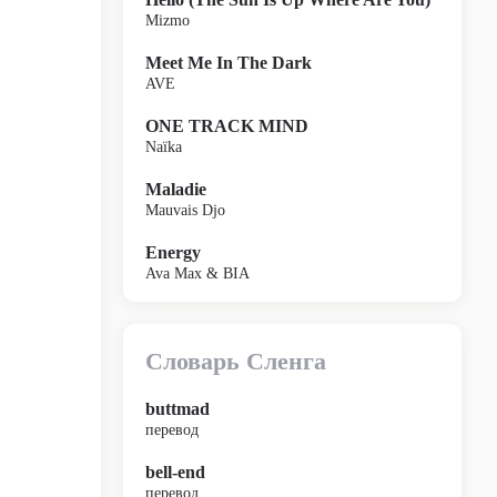
Mizmo
Meet Me In The Dark
AVE
ONE TRACK MIND
Naïka
Maladie
Mauvais Djo
Energy
Ava Max & BIA
Словарь Сленга
buttmad
перевод
bell-end
перевод