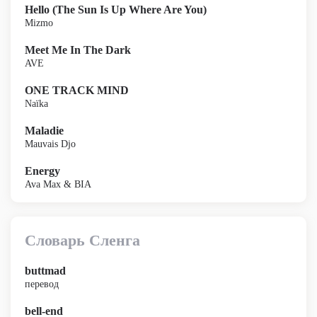
Hello (The Sun Is Up Where Are You)
Mizmo
Meet Me In The Dark
AVE
ONE TRACK MIND
Naïka
Maladie
Mauvais Djo
Energy
Ava Max & BIA
Словарь Сленга
buttmad
перевод
bell-end