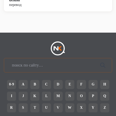
перевод
0-9
A
B
C
D
E
F
G
H
I
J
K
L
M
N
O
P
Q
R
S
T
U
V
W
X
Y
Z