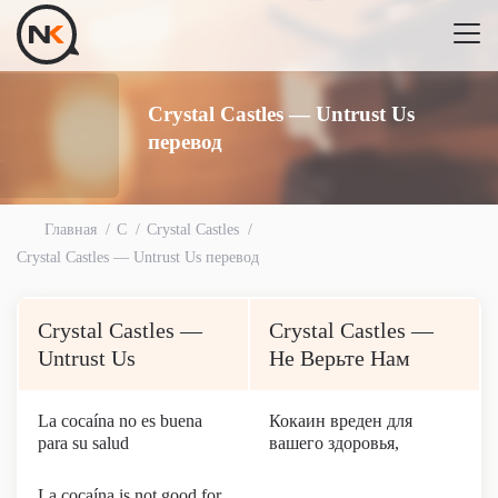
Crystal Castles — Untrust Us
перевод
Главная
C
Crystal Castles
Crystal Castles — Untrust Us перевод
Crystal Castles —
Crystal Castles —
Untrust Us
Не Верьте Нам
La cocaína no es buena
Кокаин вреден для
para su salud
вашего здоровья,
La cocaína is not good for