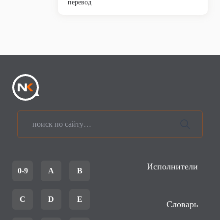
перевод
Исполнители
0-9
A
B
C
D
E
Словарь