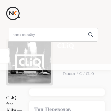
CLiQ
Главная
C
CLiQ
CLiQ
feat.
Топ Переводов
Alika —