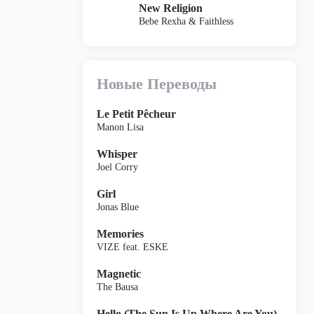
New Religion
Bebe Rexha & Faithless
Новые Переводы
Le Petit Pêcheur
Manon Lisa
Whisper
Joel Corry
Girl
Jonas Blue
Memories
VIZE feat. ESKE
Magnetic
The Bausa
Hello (The Sun Is Up Where Are You)