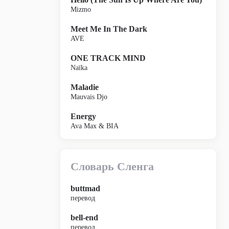
Mizmo
Meet Me In The Dark
AVE
ONE TRACK MIND
Naïka
Maladie
Mauvais Djo
Energy
Ava Max & BIA
Словарь Сленга
buttmad
перевод
bell-end
перевод