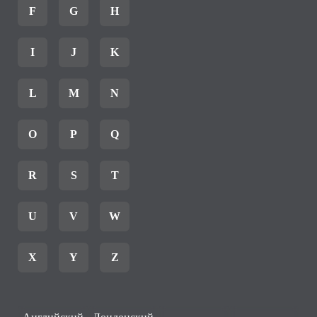
F
G
H
I
J
K
L
M
N
O
P
Q
R
S
T
U
V
W
X
Y
Z