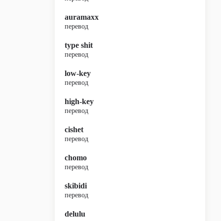
auramaxx
перевод
type shit
перевод
low-key
перевод
high-key
перевод
cishet
перевод
chomo
перевод
skibidi
перевод
delulu