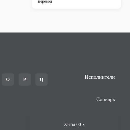
перевод
Исполнители
O
P
Q
Словарь
Хиты 00-х