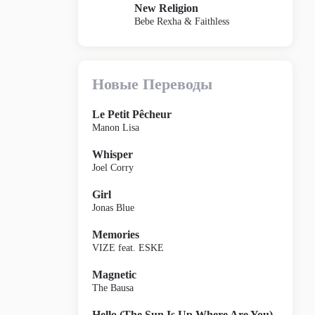
New Religion
Bebe Rexha & Faithless
Новые Переводы
Le Petit Pêcheur
Manon Lisa
Whisper
Joel Corry
Girl
Jonas Blue
Memories
VIZE feat. ESKE
Magnetic
The Bausa
Hello (The Sun Is Up Where Are You)