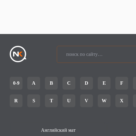
0-9
A
B
C
D
E
F
R
S
T
U
V
W
X
Английский мат