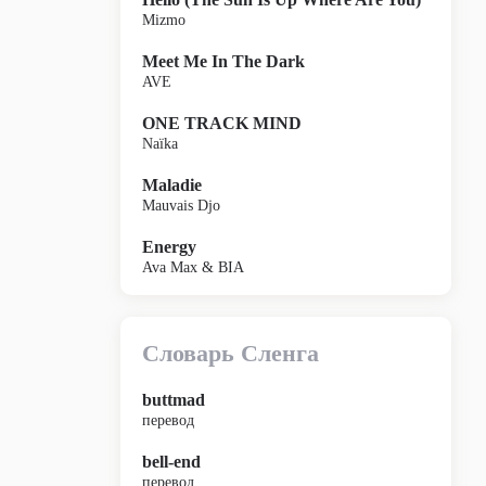
Mizmo
Meet Me In The Dark
AVE
ONE TRACK MIND
Naïka
Maladie
Mauvais Djo
Energy
Ava Max & BIA
Словарь Сленга
buttmad
перевод
bell-end
перевод