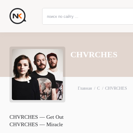
CHVRCHES
Главная
C
CHVRCHES
CHVRCHES — Get Out
CHVRCHES — Miracle