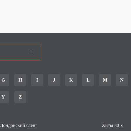
G
H
I
J
K
L
M
N
Y
Z
Лондонский сленг
Хиты 80-х