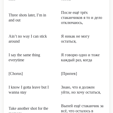
После ещё трёх
Three shots later, I’m in
стаканчиков я то и дело
and out
отключаюсь,
Ain’t no way I can stick
Я никак не могу
around
остаться,
I say the same thing
Я говорю одно и тоже
everytime
каждый раз, когда
[Chorus]
[Припев]
I know I gotta leave but I
Знаю, что я должен
wanna stay
уйти, но хочу остаться,
Выпей ещё стаканчик за
Take another shot for the
всё, что осталось в