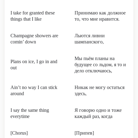
I take for granted these
Принимаю как должное
things that I like
то, что мне нравится.
Champagne showers are
Льются ливни
comin’ down
шампанского,
Мы пьём планы на
Plans on ice, I go in and
будущее со льдом, я то и
out
дело отключаюсь,
Ain’t no way I can stick
Никак не могу остаться
around
здесь,
I say the same thing
Я говорю одно и тоже
everytime
каждый раз, когда
[Chorus]
[Припев]