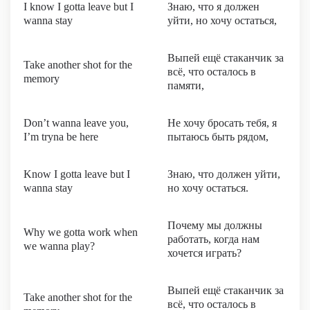
I know I gotta leave but I
Знаю, что я должен
wanna stay
уйти, но хочу остаться,
Выпей ещё стаканчик за
Take another shot for the
всё, что осталось в
memory
памяти,
Don’t wanna leave you,
Не хочу бросать тебя, я
I’m tryna be here
пытаюсь быть рядом,
Know I gotta leave but I
Знаю, что должен уйти,
wanna stay
но хочу остаться.
Почему мы должны
Why we gotta work when
работать, когда нам
we wanna play?
хочется играть?
Выпей ещё стаканчик за
Take another shot for the
всё, что осталось в