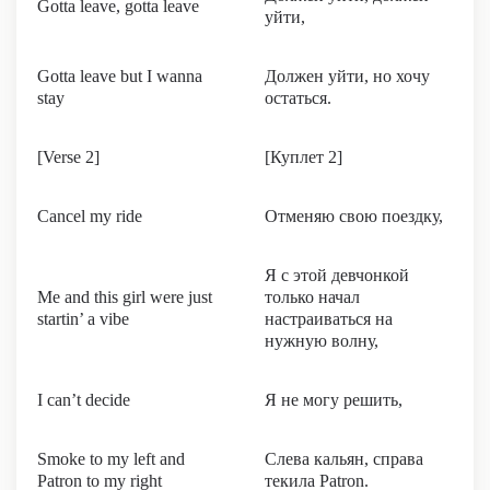
Gotta leave, gotta leave
уйти,
Gotta leave but I wanna
Должен уйти, но хочу
stay
остаться.
[Verse 2]
[Куплет 2]
Cancel my ride
Отменяю свою поездку,
Я с этой девчонкой
Me and this girl were just
только начал
startin’ a vibe
настраиваться на
нужную волну,
I can’t decide
Я не могу решить,
Smoke to my left and
Слева кальян, справа
Patron to my right
текила Patron.