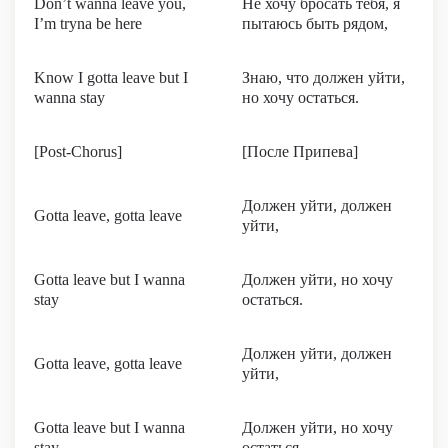
Don’t wanna leave you,
Не хочу бросать тебя, я
I’m tryna be here
пытаюсь быть рядом,
Know I gotta leave but I
Знаю, что должен уйти,
wanna stay
но хочу остаться.
[Post-Chorus]
[После Припева]
Должен уйти, должен
Gotta leave, gotta leave
уйти,
Gotta leave but I wanna
Должен уйти, но хочу
stay
остаться.
Должен уйти, должен
Gotta leave, gotta leave
уйти,
Gotta leave but I wanna
Должен уйти, но хочу
stay
остаться.