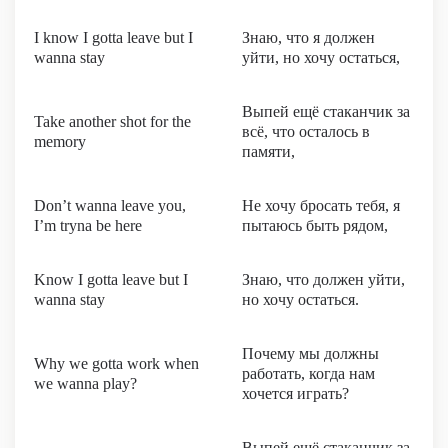
I know I gotta leave but I
Знаю, что я должен
wanna stay
уйти, но хочу остаться,
Выпей ещё стаканчик за
Take another shot for the
всё, что осталось в
memory
памяти,
Don’t wanna leave you,
Не хочу бросать тебя, я
I’m tryna be here
пытаюсь быть рядом,
Know I gotta leave but I
Знаю, что должен уйти,
wanna stay
но хочу остаться.
Почему мы должны
Why we gotta work when
работать, когда нам
we wanna play?
хочется играть?
Выпей ещё стаканчик за