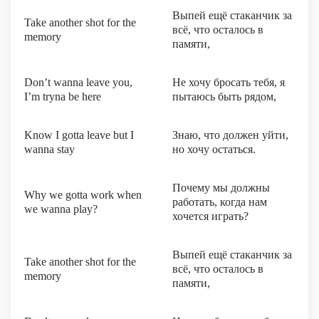
Выпей ещё стаканчик за
Take another shot for the
всё, что осталось в
memory
памяти,
Don’t wanna leave you,
Не хочу бросать тебя, я
I’m tryna be here
пытаюсь быть рядом,
Know I gotta leave but I
Знаю, что должен уйти,
wanna stay
но хочу остаться.
Почему мы должны
Why we gotta work when
работать, когда нам
we wanna play?
хочется играть?
Выпей ещё стаканчик за
Take another shot for the
всё, что осталось в
memory
памяти,