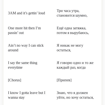
Три часа утра,
3AM and it’s gettin’ loud
становится шумно,
One more hit then I’m
Ещё одна затяжка,
passin’ out
потом я вырубаюсь,
Ain’t no way I can stick
Я никак не могу
around
остаться,
I say the same thing
Я говорю одно и то же
everytime
каждый раз, когда
[Chorus]
[Припев]
I know I gotta leave but I
Знаю, что я должен
wanna stay
уйти, но хочу остаться,