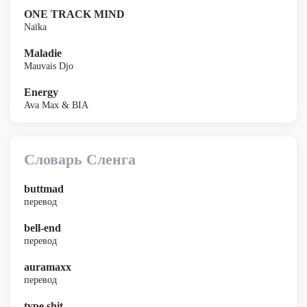
ONE TRACK MIND
Naïka
Maladie
Mauvais Djo
Energy
Ava Max & BIA
Словарь Сленга
buttmad
перевод
bell-end
перевод
auramaxx
перевод
type shit