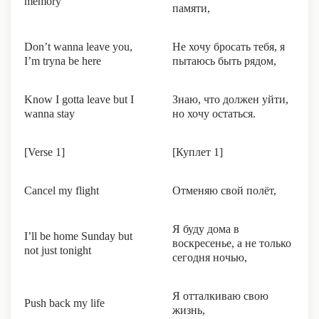
memory
памяти,
Don’t wanna leave you,
Не хочу бросать тебя, я
I’m tryna be here
пытаюсь быть рядом,
Know I gotta leave but I
Знаю, что должен уйти,
wanna stay
но хочу остаться.
[Verse 1]
[Куплет 1]
Cancel my flight
Отменяю свой полёт,
Я буду дома в
I’ll be home Sunday but
воскресенье, а не только
not just tonight
сегодня ночью,
Я отталкиваю свою
Push back my life
жизнь,