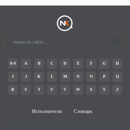
0-9
A
B
C
D
E
F
G
H
I
J
K
L
M
N
O
P
Q
R
S
T
U
V
W
X
Y
Z
Исполнители
Словарь