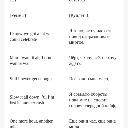
[Verse 3]
[Куплет 3]
Я знаю, что у нас есть
I know we got a lot we
повод отпраздновать
could celebrate
многое,
Man I want it all, I don’t
Чёрт, я хочу всё, не хочу
wanna wait
ждать,
Still I never get enough
Всё равно мне мало,
Я сбавляю обороты,
Slow it all down, ’til I’m
пока мне не сносит
lost in another rush
голову очередной кайф,
One more hour, another
Ещё один час, ещё одна
mile
миля,