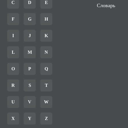
C
D
E
Словарь
F
G
H
I
J
K
L
M
N
O
P
Q
R
S
T
U
V
W
X
Y
Z