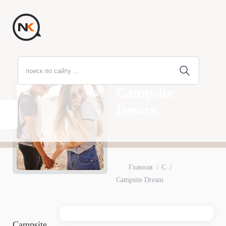
Campsite
Dream
Главная
C
Campsite Dream
Campsite