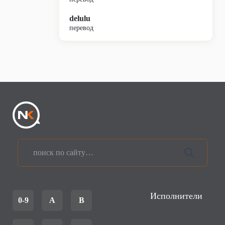
delulu
перевод
Исполнители
0-9
A
B