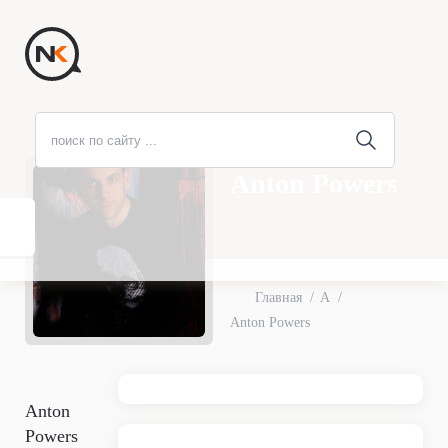
Anton Powers
Главная
A
Anton Powers
Anton
Powers