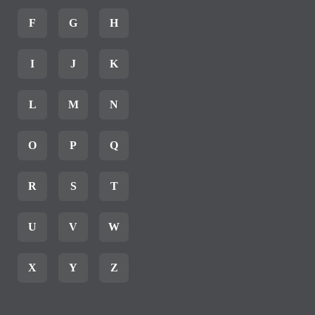
F
G
H
I
J
K
L
M
N
O
P
Q
R
S
T
U
V
W
X
Y
Z