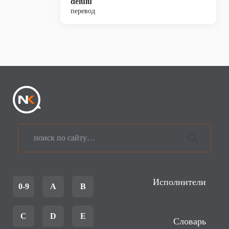
delulu
перевод
Исполнители
0-9
A
B
C
D
E
Словарь