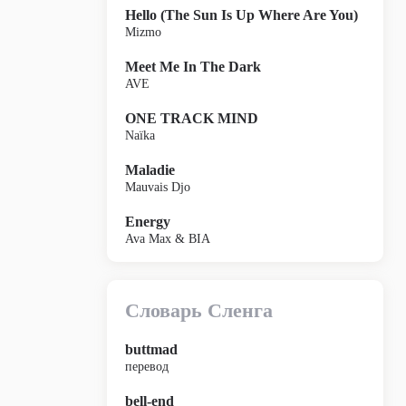
Hello (The Sun Is Up Where Are You)
Mizmo
Meet Me In The Dark
AVE
ONE TRACK MIND
Naïka
Maladie
Mauvais Djo
Energy
Ava Max & BIA
Словарь Сленга
buttmad
перевод
bell-end