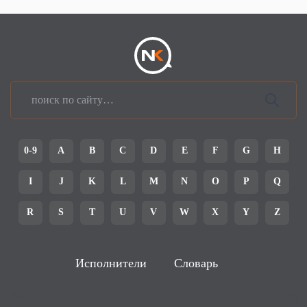
0-9
A
B
C
D
E
F
G
H
I
J
K
L
M
N
O
P
Q
R
S
T
U
V
W
X
Y
Z
Исполнители
Словарь