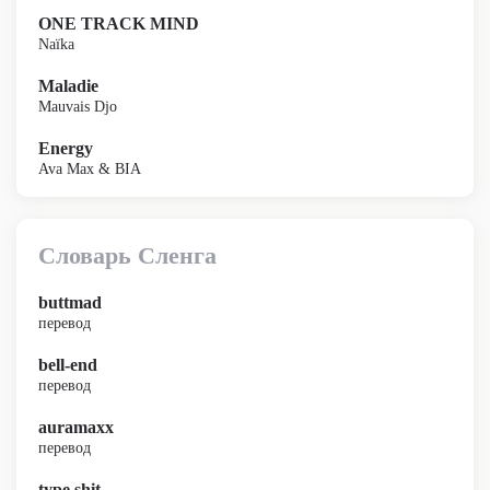
ONE TRACK MIND
Naïka
Maladie
Mauvais Djo
Energy
Ava Max & BIA
Словарь Сленга
buttmad
перевод
bell-end
перевод
auramaxx
перевод
type shit