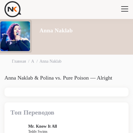
Anna Naklab
Главная
A
Anna Naklab
Anna Naklab & Polina vs. Pure Poison — Alright
Топ Переводов
Mr. Know It All
Teddy Swims