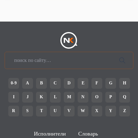
0-9
A
B
C
D
E
F
G
H
I
J
K
L
M
N
O
P
Q
R
S
T
U
V
W
X
Y
Z
Исполнители
Словарь