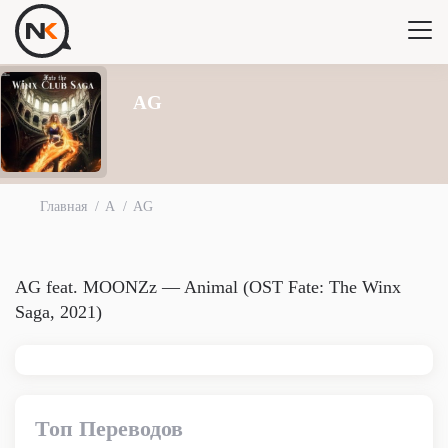
AG
Главная
A
AG
AG feat. MOONZz — Animal (OST Fate: The Winx
Saga, 2021)
Топ Переводов