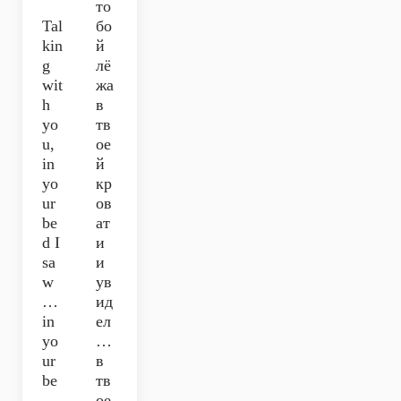
то
Tal
бо
kin
й
g
лё
wit
жа
h
в
yo
тв
u,
ое
in
й
yo
кр
ur
ов
be
ат
d I
и
sa
и
w
ув
…
ид
in
ел
yo
…
ur
в
be
тв
…
ое