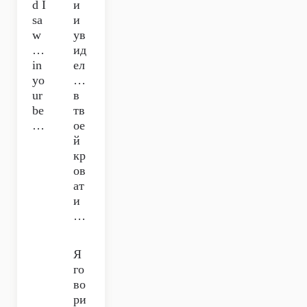
d I
и
sa
и
w
ув
…
ид
in
ел
yo
…
ur
в
be
тв
…
ое
й
кр
ов
ат
и
…
Я
го
во
ри