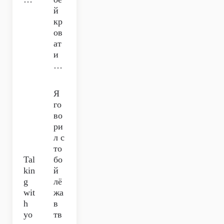
й
кр
ов
ат
и
…
Я
го
во
ри
л с
то
Tal
бо
kin
й
g
лё
wit
жа
h
в
yo
тв