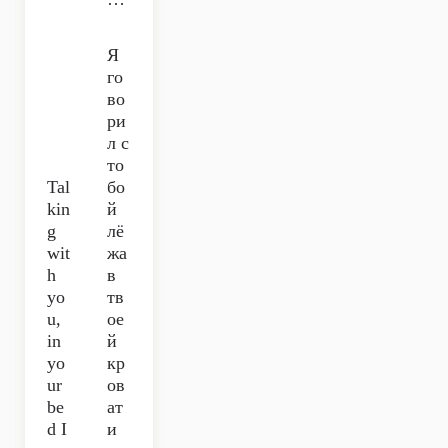
Я
го
во
ри
л с
то
Tal
бо
kin
й
g
лё
wit
жа
h
в
yo
тв
u,
ое
in
й
yo
кр
ur
ов
be
ат
d I
и