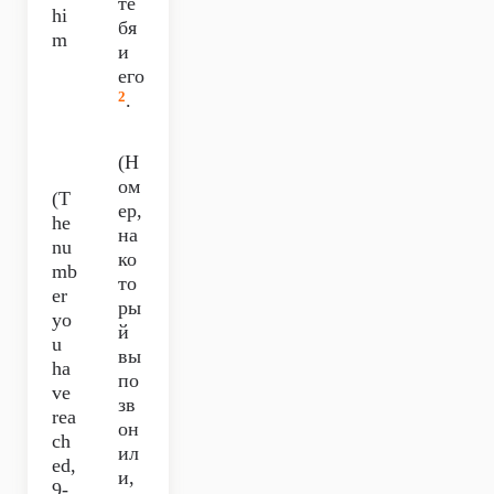
те
hi
бя
m
и
его
2
.
(Н
ом
(T
ер,
he
на
nu
ко
mb
то
er
ры
yo
й
u
вы
ha
по
ve
зв
rea
он
ch
ил
ed,
и,
9-