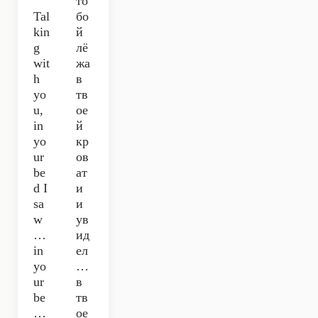
то
Tal
бо
kin
й
g
лё
wit
жа
h
в
yo
тв
u,
ое
in
й
yo
кр
ur
ов
be
ат
d I
и
sa
и
w
ув
…
ид
in
ел
yo
…
ur
в
be
тв
…
ое