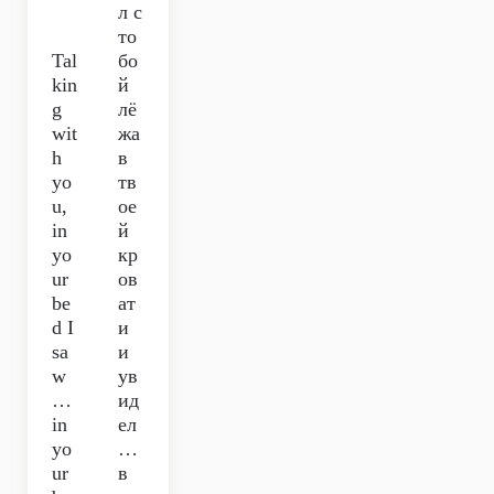
л с
то
Tal
бо
kin
й
g
лё
wit
жа
h
в
yo
тв
u,
ое
in
й
yo
кр
ur
ов
be
ат
d I
и
sa
и
w
ув
…
ид
in
ел
yo
…
ur
в