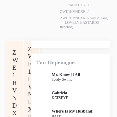
Главная
Z
ZWE1HVNDXR
ZWE1HVNDXR & ‎yatashigang
— LOVELY BASTARDS
перевод
Z
Z
W
W
Топ Переводов
E
E
1
1
Mr. Know It All
H
Teddy Swims
H
V
V
Gabriela
N
N
KATSEYE
D
D
X
Where Is My Husband!
X
RAYE