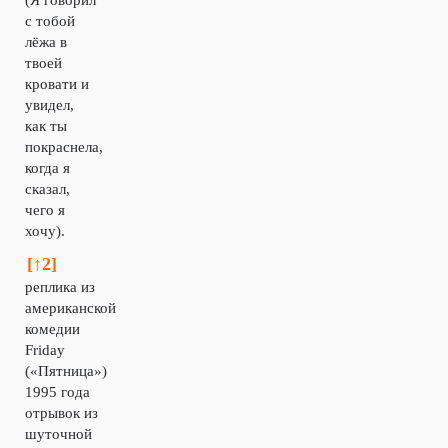
(Я говорил
с тобой
лёжа в
твоей
кровати и
увидел,
как ты
покраснела,
когда я
сказал,
чего я
хочу).
[↑2]
реплика из
американской
комедии
Friday
(«Пятница»)
1995 года
отрывок из
шуточной