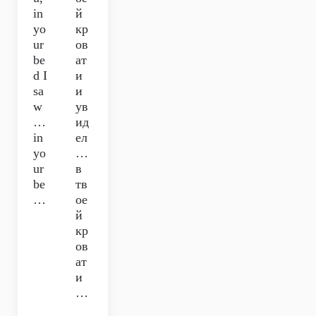
in
й
yo
кр
ur
ов
be
ат
d I
и
sa
и
w
ув
…
ид
in
ел
yo
…
ur
в
be
тв
…
ое
й
кр
ов
ат
и
…