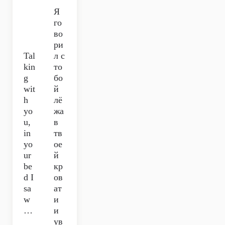
Я
го
во
ри
Tal
л с
kin
то
g
бо
wit
й
h
лё
yo
жа
u,
в
in
тв
yo
ое
ur
й
be
кр
d I
ов
sa
ат
w
и
…
и
ув