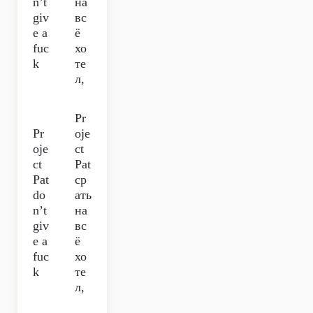
n’t
на
giv
вс
e a
ё
fuc
хо
k
те
л,
Pr
Pr
oje
oje
ct
ct
Pat
Pat
ср
do
ать
n’t
на
giv
вс
e a
ё
fuc
хо
k
те
л,