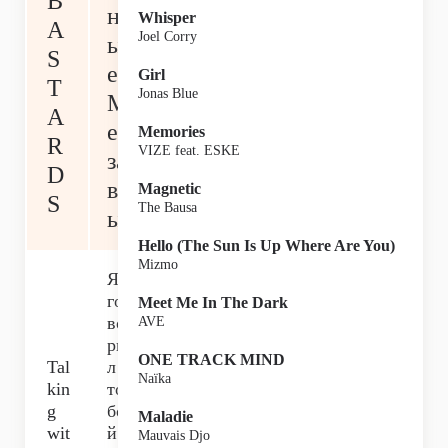
B
н
Whisper
A
Joel Corry
ы
S
е
Girl
T
Jonas Blue
М
A
ер
Memories
R
VIZE feat. ESKE
за
D
вц
Magnetic
S
The Bausa
ы
Hello (The Sun Is Up Where Are You)
Mizmo
Я
го
Meet Me In The Dark
во
AVE
ри
ONE TRACK MIND
Tal
л с
Naïka
kin
то
g
бо
Maladie
wit
й
Mauvais Djo