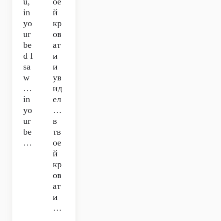
u,
ое
in
й
yo
кр
ur
ов
be
ат
d I
и
sa
и
w
ув
…
ид
in
ел
yo
…
ur
в
be
тв
…
ое
й
кр
ов
ат
и
…