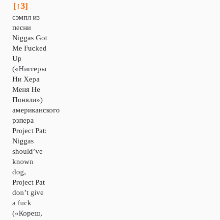
[↑3]
сэмпл из
песни
Niggas Got
Me Fucked
Up
(«Ниггеры
Ни Хера
Меня Не
Поняли»)
американского
рэпера
Project Pat:
Niggas
should’ve
known
dog,
Project Pat
don’t give
a fuck
(«Кореш,