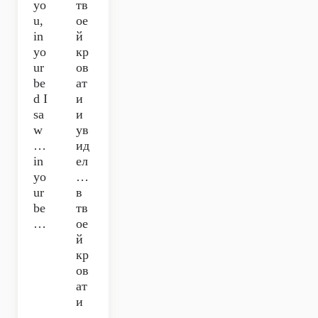
yo
тв
u,
ое
in
й
yo
кр
ur
ов
be
ат
d I
и
sa
и
w
ув
…
ид
in
ел
yo
…
ur
в
be
тв
…
ое
й
кр
ов
ат
и
…