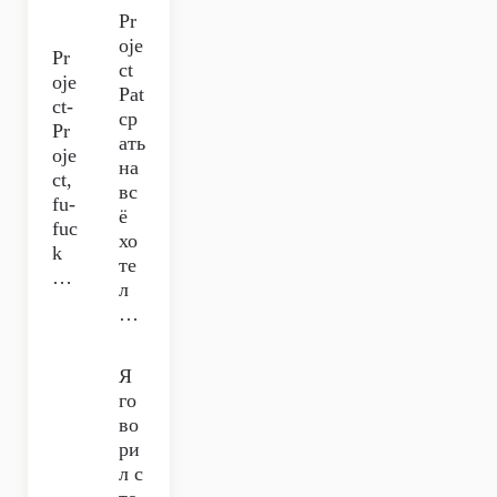
Pr
oje
Pr
ct
oje
Pat
ct-
ср
Pr
ать
oje
на
ct,
вс
fu-
ё
fuc
хо
k
те
…
л
…
Я
го
во
ри
л с