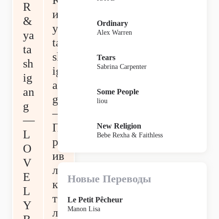
R
R
и
&
Ordinary
‎ya
Alex Warren
‎ya
ta
ta
sh
Tears
sh
Sabrina Carpenter
ig
ig
an
an
Some People
g
liou
g
—
—
П
New Religion
L
Bebe Rexha & Faithless
р
O
ив
V
ле
E
Новые Переводы
ка
L
те
Le Petit Pêcheur
Y
Manon Lisa
ль