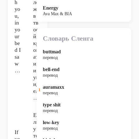
h
лё
Energy
yo
жа
Ava Max & BIA
u,
в
in
тв
yo
ое
ur
й
Словарь Сленга
be
кр
d I
ов
buttmad
sa
ат
перевод
w
и
bell-end
…
и
перевод
ув
ид
auramaxx
1
ел
перевод
…
type shit
перевод
Ес
ли
low-key
у
перевод
If
те