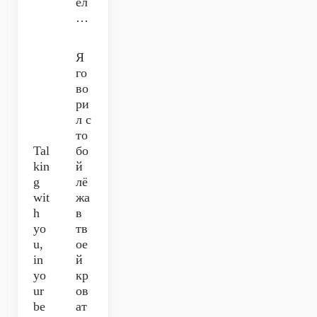
ел
…
Я
го
во
ри
л с
то
Tal
бо
kin
й
g
лё
wit
жа
h
в
yo
тв
u,
ое
in
й
yo
кр
ur
ов
be
ат