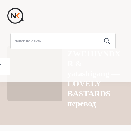
ZWE1HVNDX
R &
‎yatashigang —
LOVELY
BASTARDS
перевод