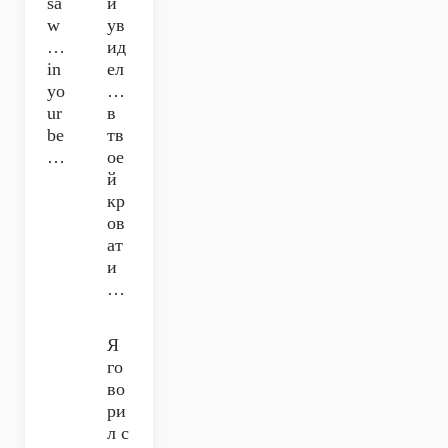
sa
и
w
ув
…
ид
in
ел
yo
…
ur
в
be
тв
…
ое
й
кр
ов
ат
и
…
Я
го
во
ри
л с