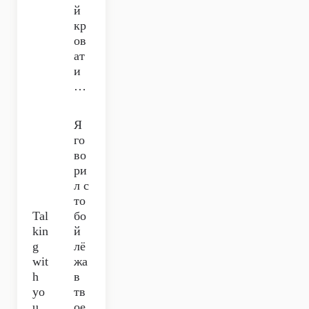
й
кр
ов
ат
и
…
Я
го
во
ри
л с
то
Tal
бо
kin
й
g
лё
wit
жа
h
в
yo
тв
u,
ое