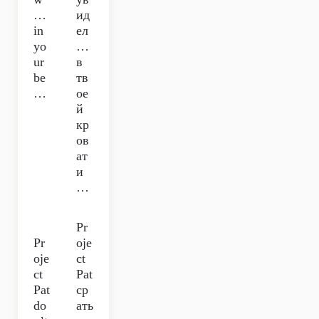
…
ид
in
ел
yo
…
ur
в
be
тв
…
ое
й
кр
ов
ат
и
…
Pr
Pr
oje
oje
ct
ct
Pat
Pat
ср
do
ать