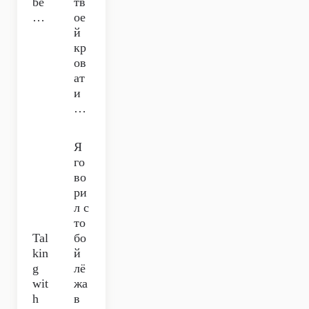
be
тв
…
ое
й
кр
ов
ат
и
…
Я
го
во
ри
л с
то
Tal
бо
kin
й
g
лё
wit
жа
h
в