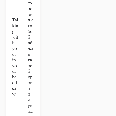
го
во
ри
Tal
л с
kin
то
g
бо
wit
й
h
лё
yo
жа
u,
в
in
тв
yo
ое
ur
й
be
кр
d I
ов
sa
ат
w
и
…
и
ув
ид