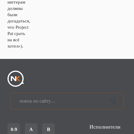
ниггерам
должны
были
догадаться,
что Project
Pat срать
на всё
хотел»).
Исполнители
0-9
A
B