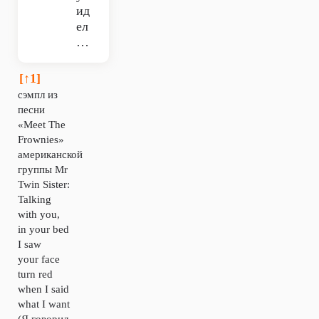
ид
ел
…
[↑1]
сэмпл из
песни
«Meet The
Frownies»
американской
группы Mr
Twin Sister:
Talking
with you,
in your bed
I saw
your face
turn red
when I said
what I want