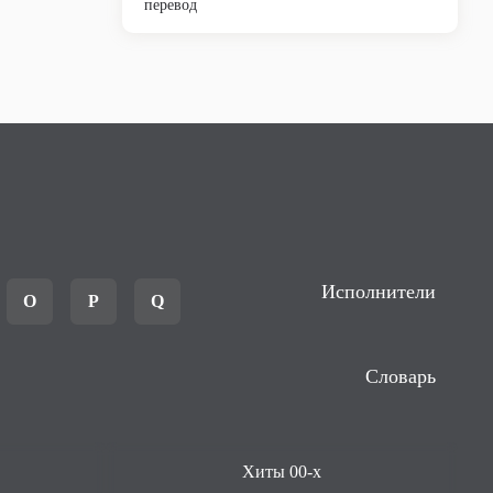
перевод
Исполнители
O
P
Q
Словарь
Хиты 00-х