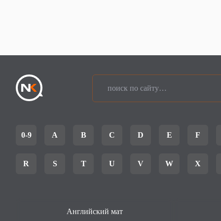
0-9
A
B
C
D
E
F
R
S
T
U
V
W
X
Английский мат