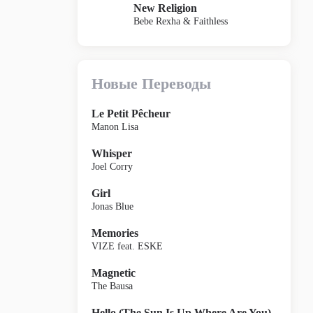
New Religion
Bebe Rexha & Faithless
Новые Переводы
Le Petit Pêcheur
Manon Lisa
Whisper
Joel Corry
Girl
Jonas Blue
Memories
VIZE feat. ESKE
Magnetic
The Bausa
Hello (The Sun Is Up Where Are You)