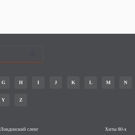
G
H
I
J
K
L
M
N
Y
Z
Лондонский сленг
Хиты 80-х