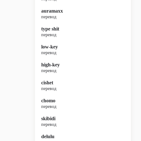
auramaxx
перевод
type shit
перевод
low-key
перевод
high-key
перевод
cishet
перевод
chomo
перевод
skibidi
перевод
delulu