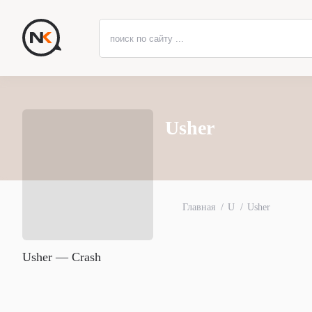
Usher
Главная
U
Usher
Usher — Crash