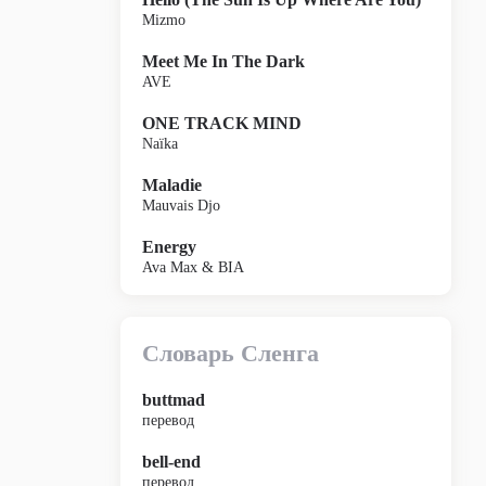
Mizmo
Meet Me In The Dark
AVE
ONE TRACK MIND
Naïka
Maladie
Mauvais Djo
Energy
Ava Max & BIA
Словарь Сленга
buttmad
перевод
bell-end
перевод