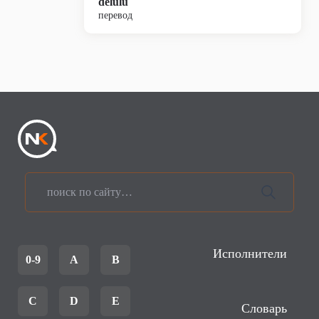
delulu
перевод
Исполнители
0-9
A
B
C
D
E
Словарь