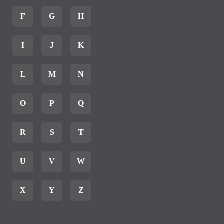
F
G
H
I
J
K
L
M
N
O
P
Q
R
S
T
U
V
W
X
Y
Z