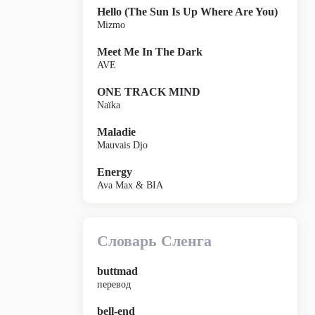
Hello (The Sun Is Up Where Are You)
Mizmo
Meet Me In The Dark
AVE
ONE TRACK MIND
Naïka
Maladie
Mauvais Djo
Energy
Ava Max & BIA
Словарь Сленга
buttmad
перевод
bell-end