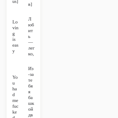
us]
в]
Л
Lo
юб
vin
ит
g
ь
is
—
eas
лег
y
ко,
Из
-за
Yo
те
u
бя
ha
я
d
ба
me
шк
fuc
ой
ke
дв
d