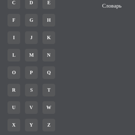
C
D
E
Словарь
F
G
H
I
J
K
L
M
N
O
P
Q
R
S
T
U
V
W
X
Y
Z