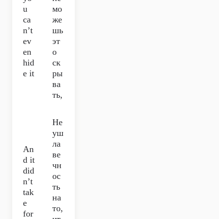
u
мо
ca
же
n’t
шь
ev
эт
en
о
hid
ск
e it
ры
ва
ть,
Не
уш
ла
An
ве
d it
чн
did
ос
n’t
ть
tak
на
e
то,
for