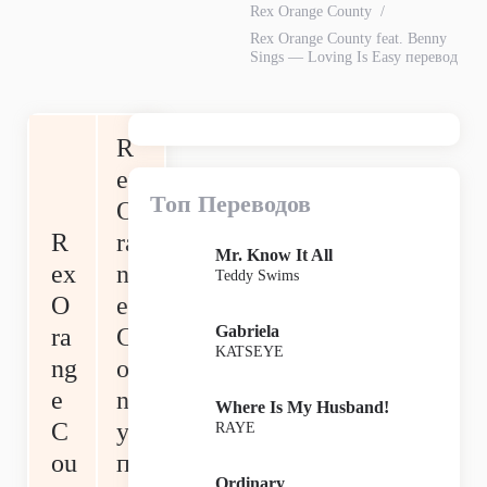
Rex Orange County
Rex Orange County feat. Benny
Sings — Loving Is Easy перевод
R
ex
Топ Переводов
O
R
ra
Mr. Know It All
ex
ng
Teddy Swims
O
e
Gabriela
ra
C
KATSEYE
ng
ou
e
nt
Where Is My Husband!
C
y
RAYE
ou
п
Ordinary