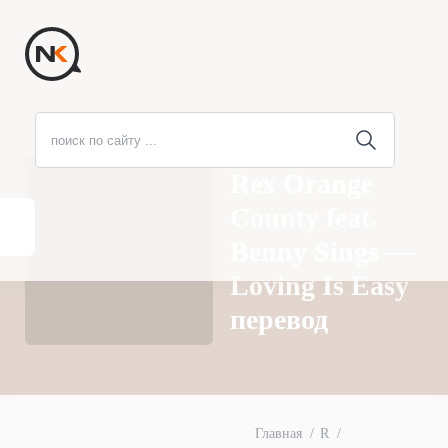
Rex Orange
County feat.
Benny Sings —
Loving Is Easy
перевод
Главная
R