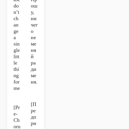
do
ош
n’t
у,
ch
ни
an
чег
ge
о
a
не
sin
ме
gle
ня
litt
й
le
ра
thi
ди
ng
ме
for
ня.
me
[П
[Pr
ре
e-
дп
Ch
ри
oru