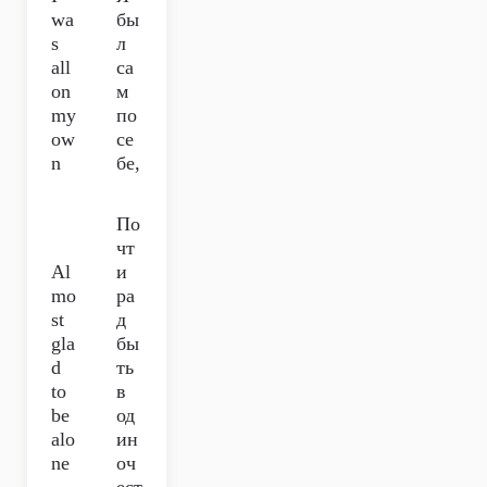
wa
бы
s
л
all
са
on
м
my
по
ow
се
n
бе,
По
чт
Al
и
mo
ра
st
д
gla
бы
d
ть
to
в
be
од
alo
ин
ne
оч