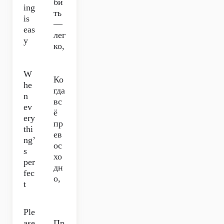
би
ing
ть
is
—
eas
лег
y
ко,
W
Ко
he
гда
n
вс
ev
ё
ery
пр
thi
ев
ng’
ос
s
хо
per
дн
fec
о,
t
Ple
ase
Пр