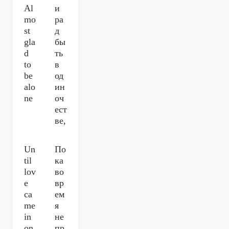
Al
и
mo
ра
st
д
gla
бы
d
ть
to
в
be
од
alo
ин
ne
оч
ест
ве,
Un
По
til
ка
lov
во
e
вр
ca
ем
me
я
in
не
on
пр