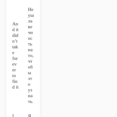
Не
уш
ла
An
ве
d it
чн
did
ос
n’t
ть
tak
на
e
то,
for
чт
ev
об
er
ы
to
эт
fin
о
d it
уз
на
ть.
I
Я