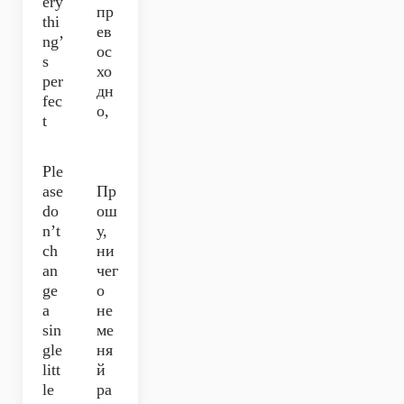
ery
пр
thi
ев
ng’
ос
s
хо
per
дн
fec
о,
t
Ple
ase
Пр
do
ош
n’t
у,
ch
ни
an
чег
ge
о
a
не
sin
ме
gle
ня
litt
й
le
ра