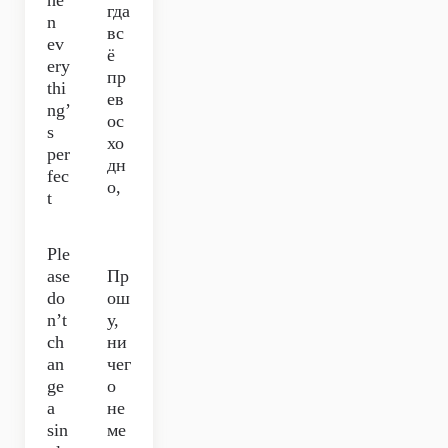
he
гда
n
вс
ev
ё
ery
пр
thi
ев
ng’
ос
s
хо
per
дн
fec
о,
t
Ple
ase
Пр
do
ош
n’t
у,
ch
ни
an
чег
ge
о
a
не
sin
ме