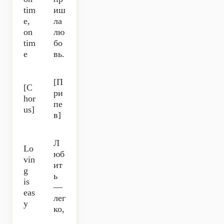
tim
иш
e,
ла
on
лю
tim
бо
e
вь.
[П
[C
ри
hor
пе
us]
в]
Л
Lo
юб
vin
ит
g
ь
is
—
eas
лег
y
ко,