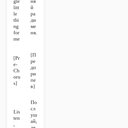
gle
ня
litt
й
le
ра
thi
ди
ng
ме
for
ня.
me
[П
[Pr
ре
e-
дп
Ch
ри
oru
пе
s]
в]
По
сл
Lis
уш
ten
ай,
,
де