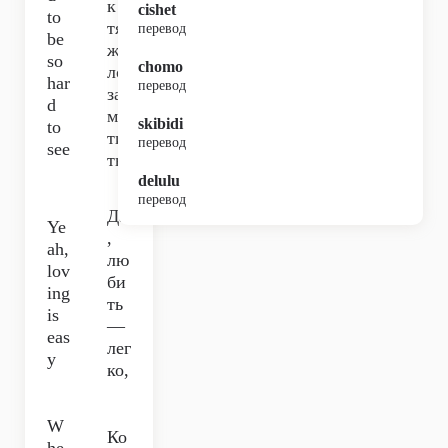
к
cishet
to
тя
перевод
be
же
so
chomo
ло
har
перевод
за
d
ме
skibidi
to
ти
перевод
see
ть.
delulu
перевод
Да
Ye
,
ah,
лю
lov
би
ing
ть
is
—
eas
лег
y
ко,
W
Ко