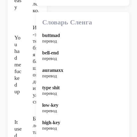
eas
лег
y
ко,
Словарь Сленга
Из
-за
buttmad
Yo
те
перевод
u
бя
ha
bell-end
я
d
перевод
ба
me
шк
auramaxx
fuc
ой
перевод
ke
дв
d
ин
type shit
up
перевод
ул
ся,
low-key
перевод
Бы
It
high-key
ло
use
перевод
та
d