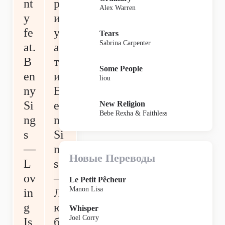
nt
р
Alex Warren
y
и
fe
уч
Tears
Sabrina Carpenter
at.
ас
B
ти
Some People
en
и
liou
ny
B
Si
en
New Religion
Bebe Rexha & Faithless
ng
ny
s
Si
—
ng
Новые Переводы
L
s
ov
—
Le Petit Pêcheur
Manon Lisa
in
Л
g
ю
Whisper
Joel Corry
Is
б