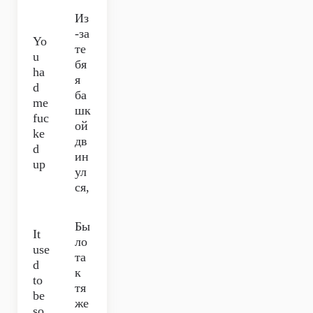
Из
-за
Yo
те
u
бя
ha
я
d
ба
me
шк
fuc
ой
ke
дв
d
ин
up
ул
ся,
Бы
It
ло
use
та
d
к
to
тя
be
же
so