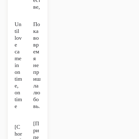
ест
ве,
Un
По
til
ка
lov
во
e
вр
ca
ем
me
я
in
не
on
пр
tim
иш
e,
ла
on
лю
tim
бо
e
вь.
[П
[C
ри
hor
пе