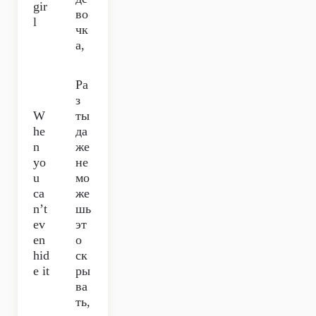
gir
во
l
чк
а,
Ра
з
W
ты
he
да
n
же
yo
не
u
мо
ca
же
n’t
шь
ev
эт
en
о
hid
ск
e it
ры
ва
ть,