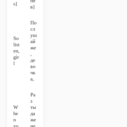
пе
s]
в]
По
сл
уш
So
ай
list
же
en,
,
gir
де
l
во
чк
а,
Ра
з
W
ты
he
да
n
же
yo
не