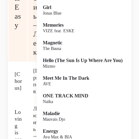
E
ит
Girl
Jonas Blue
as
ь
y
—
Memories
VIZE feat. ESKE
Л
ег
Magnetic
The Bausa
ко
Hello (The Sun Is Up Where Are You)
Mizmo
[П
[C
ри
Meet Me In The Dark
hor
пе
AVE
us]
в]
ONE TRACK MIND
Naïka
Л
Lo
Maladie
юб
vin
Mauvais Djo
ит
g
ь
Energy
is
—
Ava Max & BIA