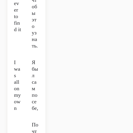
чт
ev
об
er
ы
to
эт
fin
о
d it
уз
на
ть.
I
Я
wa
бы
s
л
all
са
on
м
my
по
ow
се
n
бе,
По
чт