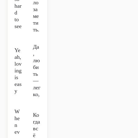
ло
har
за
d
ме
to
ти
see
ть.
Да
Ye
,
ah,
лю
lov
би
ing
ть
is
—
eas
лег
y
ко,
W
Ко
he
гда
n
вс
ev
ё