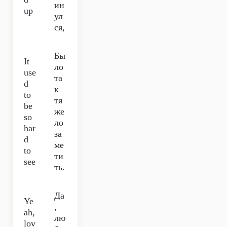
ин
up
ул
ся,
Бы
It
ло
use
та
d
к
to
тя
be
же
so
ло
har
за
d
ме
to
ти
see
ть.
Да
Ye
,
ah,
лю
lov