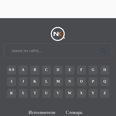
0-9
A
B
C
D
E
F
G
H
I
J
K
L
M
N
O
P
Q
R
S
T
U
V
W
X
Y
Z
Исполнители
Словарь