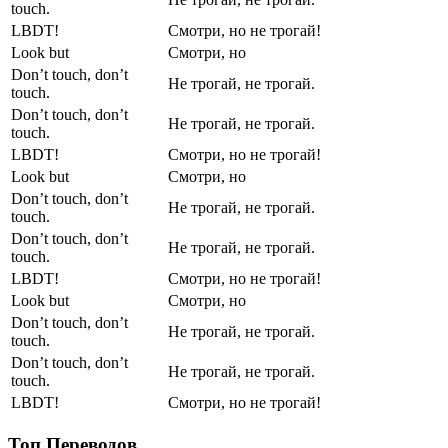
touch.
LBDT!
Смотри, но не трогай!
Look but
Смотри, но
Don’t touch, don’t
Не трогай, не трогай.
touch.
Don’t touch, don’t
Не трогай, не трогай.
touch.
LBDT!
Смотри, но не трогай!
Look but
Смотри, но
Don’t touch, don’t
Не трогай, не трогай.
touch.
Don’t touch, don’t
Не трогай, не трогай.
touch.
LBDT!
Смотри, но не трогай!
Look but
Смотри, но
Don’t touch, don’t
Не трогай, не трогай.
touch.
Don’t touch, don’t
Не трогай, не трогай.
touch.
LBDT!
Смотри, но не трогай!
Топ Переводов