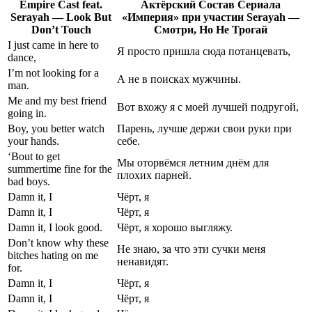
Empire Cast feat.
Актёрский Состав Сериала
Serayah — Look But
«Империя» при участии Serayah —
Don’t Touch
Смотри, Но Не Трогай
I just came in here to
Я просто пришла сюда потанцевать,
dance,
I’m not looking for a
А не в поисках мужчины.
man.
Me and my best friend
Вот вхожу я с моей лучшей подругой,
going in.
Boy, you better watch
Парень, лучше держи свои руки при
your hands.
себе.
‘Bout to get
Мы оторвёмся летним днём для
summertime fine for the
плохих парней.
bad boys.
Damn it, I
Чёрт, я
Damn it, I
Чёрт, я
Damn it, I look good.
Чёрт, я хорошо выгляжу.
Don’t know why these
Не знаю, за что эти сучки меня
bitches hating on me
ненавидят.
for.
Damn it, I
Чёрт, я
Damn it, I
Чёрт, я