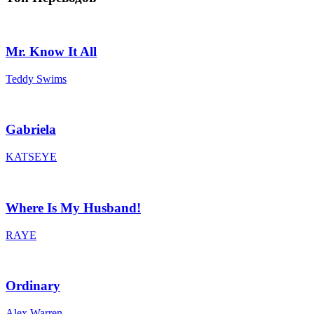
Mr. Know It All
Teddy Swims
Gabriela
KATSEYE
Where Is My Husband!
RAYE
Ordinary
Alex Warren