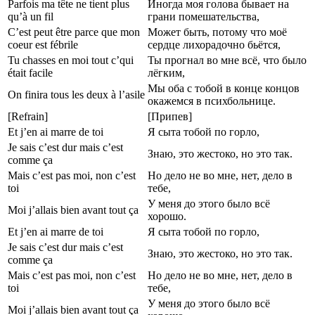
Parfois ma tête ne tient plus
Иногда моя голова бывает на
qu’à un fil
грани помешательства,
C’est peut être parce que mon
Может быть, потому что моё
coeur est fébrile
сердце лихорадочно бьётся,
Tu chasses en moi tout c’qui
Ты прогнал во мне всё, что было
était facile
лёгким,
Мы оба с тобой в конце концов
On finira tous les deux à l’asile
окажемся в психбольнице.
[Refrain]
[Припев]
Et j’en ai marre de toi
Я сыта тобой по горло,
Je sais c’est dur mais c’est
Знаю, это жестоко, но это так.
comme ça
Mais c’est pas moi, non c’est
Но дело не во мне, нет, дело в
toi
тебе,
У меня до этого было всё
Moi j’allais bien avant tout ça
хорошо.
Et j’en ai marre de toi
Я сыта тобой по горло,
Je sais c’est dur mais c’est
Знаю, это жестоко, но это так.
comme ça
Mais c’est pas moi, non c’est
Но дело не во мне, нет, дело в
toi
тебе,
У меня до этого было всё
Moi j’allais bien avant tout ça