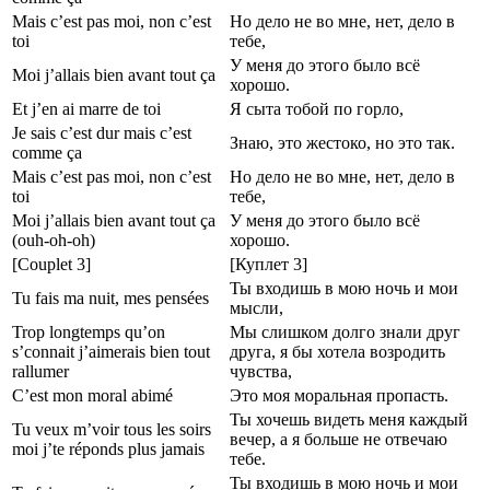
Mais c’est pas moi, non c’est
Но дело не во мне, нет, дело в
toi
тебе,
У меня до этого было всё
Moi j’allais bien avant tout ça
хорошо.
Et j’en ai marre de toi
Я сыта тобой по горло,
Je sais c’est dur mais c’est
Знаю, это жестоко, но это так.
comme ça
Mais c’est pas moi, non c’est
Но дело не во мне, нет, дело в
toi
тебе,
Moi j’allais bien avant tout ça
У меня до этого было всё
(ouh-oh-oh)
хорошо.
[Couplet 3]
[Куплет 3]
Ты входишь в мою ночь и мои
Tu fais ma nuit, mes pensées
мысли,
Trop longtemps qu’on
Мы слишком долго знали друг
s’connait j’aimerais bien tout
друга, я бы хотела возродить
rallumer
чувства,
C’est mon moral abimé
Это моя моральная пропасть.
Ты хочешь видеть меня каждый
Tu veux m’voir tous les soirs
вечер, а я больше не отвечаю
moi j’te réponds plus jamais
тебе.
Ты входишь в мою ночь и мои