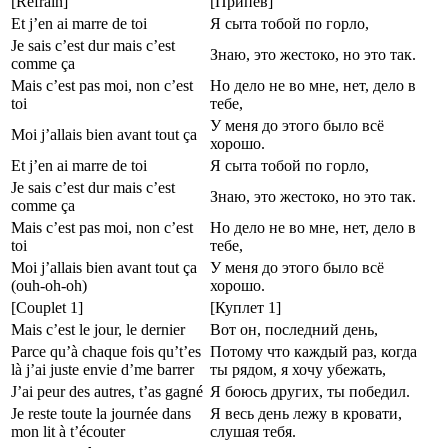
[Refrain]
[Припев]
Et j’en ai marre de toi
Я сыта тобой по горло,
Je sais c’est dur mais c’est
Знаю, это жестоко, но это так.
comme ça
Mais c’est pas moi, non c’est
Но дело не во мне, нет, дело в
toi
тебе,
У меня до этого было всё
Moi j’allais bien avant tout ça
хорошо.
Et j’en ai marre de toi
Я сыта тобой по горло,
Je sais c’est dur mais c’est
Знаю, это жестоко, но это так.
comme ça
Mais c’est pas moi, non c’est
Но дело не во мне, нет, дело в
toi
тебе,
Moi j’allais bien avant tout ça
У меня до этого было всё
(ouh-oh-oh)
хорошо.
[Couplet 1]
[Куплет 1]
Mais c’est le jour, le dernier
Вот он, последний день,
Parce qu’à chaque fois qu’t’es
Потому что каждый раз, когда
là j’ai juste envie d’me barrer
ты рядом, я хочу убежать,
J’ai peur des autres, t’as gagné
Я боюсь других, ты победил.
Je reste toute la journée dans
Я весь день лежу в кровати,
mon lit à t’écouter
слушая тебя.