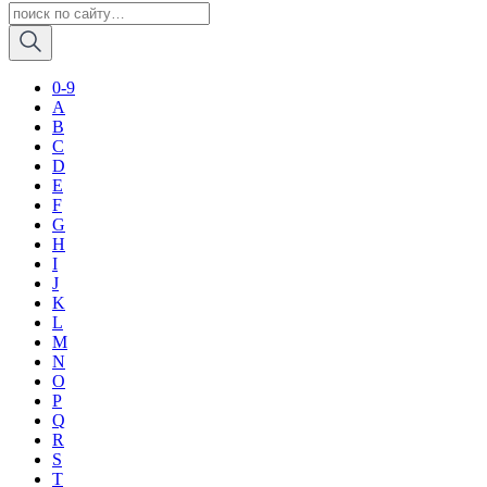
0-9
A
B
C
D
E
F
G
H
I
J
K
L
M
N
O
P
Q
R
S
T