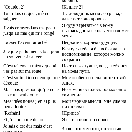
хорошо.
[Couplet 2]
[Куплет 2]
Tu m’fais craquer, même
Ты доводишь меня до срыва, я
saigner
даже истекаю кровью.
Я буду вгрызаться в кожу,
J’vais creuser dans ma peau
пытаясь достать боль, что гложет
jusqu’au mal qui m’a rongé
меня,
Laisser l’avenir arraché
Вырвать с корнем будущее.
Клянусь тебе, я бы всё отдала за
J’te jure je donnerais tout pour
воспоминание, которое можно
un souvenir à sauver
сохранить.
C’est tellement mieux quand
Настолько лучше, когда тебя нет
t’es pas sur ma route
на моём пути.
C’est surtout ton odeur qui me
Мне особенно ненавистен твой
dégoute
запах,
Mais pas question qu’j’émette
Но у меня осталось только одно
juste un seul doute
сомнение.
Mes idées noires j’en ai plus
Мои чёрные мысли, мне уже на
rien à foutre
них плевать.
[Refrain]
[Припев]
Et j’en ai marre de toi
Я сыта тобой по горло,
Je sais c’est dur mais c’est
Знаю, это жестоко, но это так.
comme ça