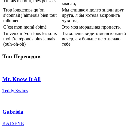
Tu fais ma nuit, mes pensées
мысли,
Trop longtemps qu’on
Мы слишком долго знали друг
s’connait j’aimerais bien tout
друга, я бы хотела возродить
rallumer
чувства,
C’est mon moral abimé
Это моя моральная пропасть.
Tu veux m’voir tous les soirs
Ты хочешь видеть меня каждый
moi j’te réponds plus jamais
вечер, а я больше не отвечаю
(ouh-oh-oh)
тебе.
Топ Переводов
Mr. Know It All
Teddy Swims
Gabriela
KATSEYE