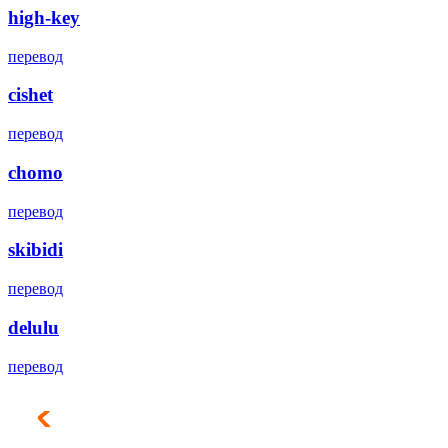
high-key
перевод
cishet
перевод
chomo
перевод
skibidi
перевод
delulu
перевод