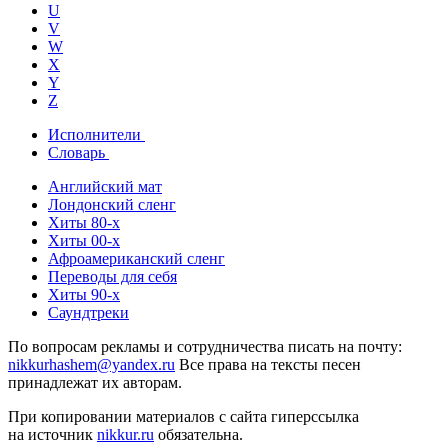
U
V
W
X
Y
Z
Исполнители
Словарь
Английский мат
Лондонский сленг
Хиты 80-х
Хиты 00-х
Афроамериканский сленг
Переводы для себя
Хиты 90-х
Саундтреки
По вопросам рекламы и сотрудничества писать на почту:
nikkurhashem@yandex.ru
Все права на тексты песен
принадлежат их авторам.
При копировании материалов с сайта гиперссылка
на источник
nikkur.ru
обязательна.