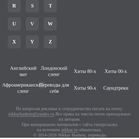
R
S
T
U
V
W
X
Y
Z
Английский
Лондонский
Хиты 80-х
Хиты 00-х
мат
сленг
Афроамериканский
Переводы для
Хиты 90-х
Саундтреки
сленг
себя
По вопросам рекламы и сотрудничества писать на почту:
nikkurhashem@yandex.ru
Все права на тексты песен принадлежат
их авторам.
При копировании материалов с сайта гиперссылка
на источник
nikkur.ru
обязательна.
© 2014-2026 Nikkur Hashem, переводы