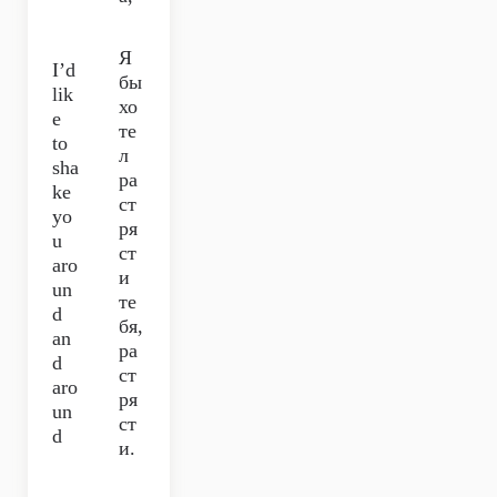
Я
I’d
бы
lik
хо
e
те
to
л
sha
ра
ke
ст
yo
ря
u
ст
aro
и
un
те
d
бя,
an
ра
d
ст
aro
ря
un
ст
d
и.