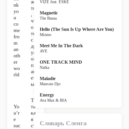
же
VIZE feat. ESKE
nk
тся
yo
Magnetic
,
u
The Bausa
чт
co
о
Hello (The Sun Is Up Where Are You)
me
ты
Mizmo
fro
с
m
др
Meet Me In The Dark
an
AVE
уг
oth
ой
er
ONE TRACK MIND
пл
wo
Naïka
ан
rld
ет
Maladie
ы,
Mauvais Djo
Energy
Ты
Ava Max & BIA
Yo
та
u’r
ка
e
я
Словарь Сленга
suc
ст