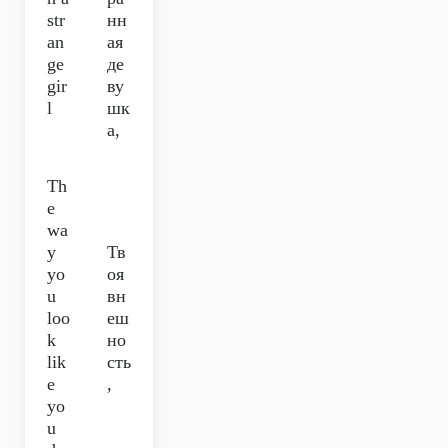
str
нн
an
ая
ge
де
gir
ву
l
шк
а,
Th
e
wa
y
Тв
yo
оя
u
вн
loo
еш
k
но
lik
сть
e
,
yo
u