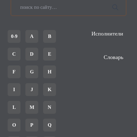
Исполнители
0-9
A
B
C
D
E
Словарь
F
G
H
I
J
K
L
M
N
O
P
Q