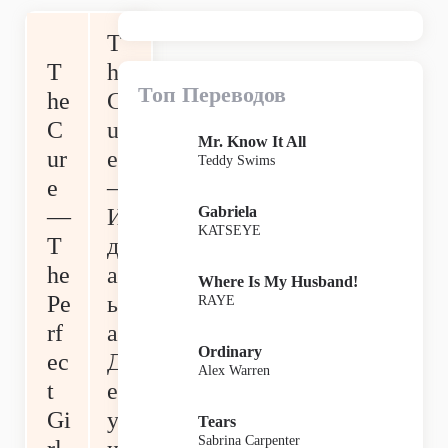
T
T
he
Топ Переводов
he
C
C
ur
Mr. Know It All
ur
e
Teddy Swims
e
—
Gabriela
—
И
KATSEYE
T
де
he
ал
Where Is My Husband!
Pe
ьн
RAYE
rf
ая
Ordinary
ec
Д
Alex Warren
t
ев
Gi
у
Tears
Sabrina Carpenter