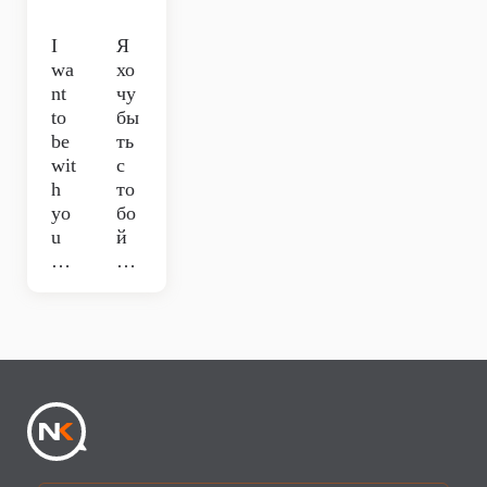
I
Я
wa
хо
nt
чу
to
бы
be
ть
wit
с
h
то
yo
бо
u
й
…
…