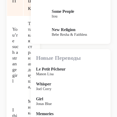
rl
ш
ка
Some People
liou
Ты
Yo
та
New Religion
u’r
ка
Bebe Rexha & Faithless
e
я
suc
ст
h a
ра
Новые Переводы
str
нн
an
ая
ge
де
Le Petit Pêcheur
Manon Lisa
gir
ву
l
шк
Whisper
а,
Joel Corry
Girl
М
Jonas Blue
не
I
ка
Memories
thi