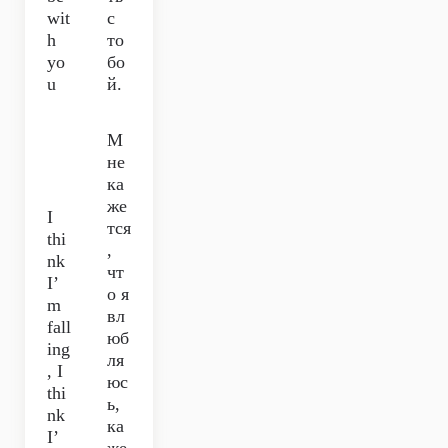
wit
с
h
то
yo
бо
u
й.
М
не
ка
же
I
тся
thi
,
nk
чт
I’
о я
m
вл
fall
юб
ing
ля
, I
юс
thi
ь,
nk
ка
I’