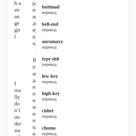
h a
ра
buttmad
str
нн
перевод
an
ая
ge
де
bell-end
gir
ву
перевод
l
шк
auramaxx
а,
перевод
type shit
Я
перевод
пр
ав
low-key
да
перевод
I
не
rea
по
high-key
lly
перевод
ни
do
ма
n’t
cishet
ю
un
перевод
ни
der
од
chomo
sta
но
перевод