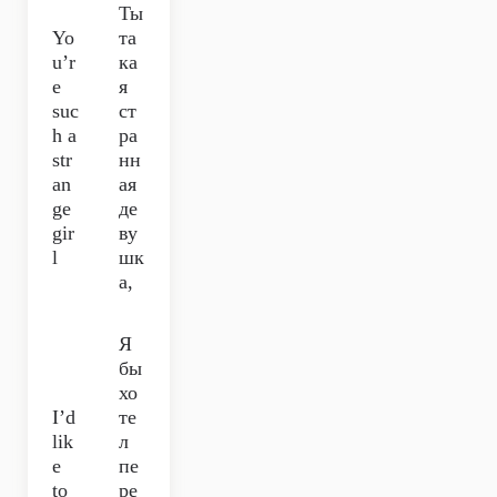
Ты
Yo
та
u’r
ка
e
я
suc
ст
h a
ра
str
нн
an
ая
ge
де
gir
ву
l
шк
а,
Я
бы
хо
I’d
те
lik
л
e
пе
to
ре