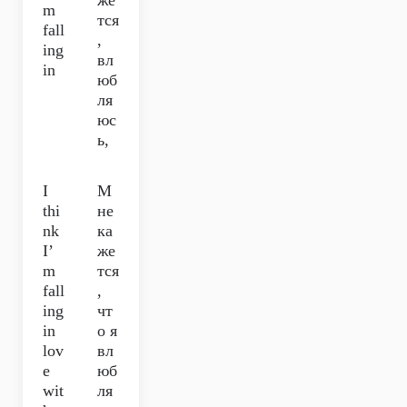
же
m
тся
fall
,
ing
вл
in
юб
ля
юс
ь,
I
М
thi
не
nk
ка
I’
же
m
тся
fall
,
ing
чт
in
о я
lov
вл
e
юб
wit
ля