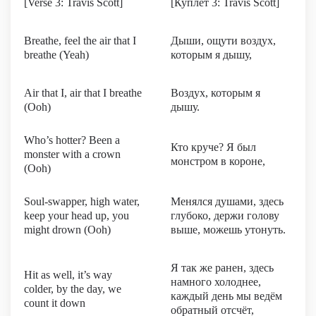
[Verse 3: Travis Scott]
[Куплет 3: Travis Scott]
Breathe, feel the air that I
Дыши, ощути воздух,
breathe (Yeah)
которым я дышу,
Air that I, air that I breathe
Воздух, которым я
(Ooh)
дышу.
Who’s hotter? Been a
Кто круче? Я был
monster with a crown
монстром в короне,
(Ooh)
Soul-swapper, high water,
Менялся душами, здесь
keep your head up, you
глубоко, держи голову
might drown (Ooh)
выше, можешь утонуть.
Я так же ранен, здесь
Hit as well, it’s way
намного холоднее,
colder, by the day, we
каждый день мы ведём
count it down
обратный отсчёт,