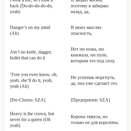
back (Do-do-do-do-do,
поэтому я забираю
yeah)
назад, да,
Danger’s on my mind
В моих мыслях
(Ah)
опасность,
Нет ни ножа, ни
Ain’t no knife, dagger,
кинжала, ни пули,
bullet that can do it
которым это под силу,
‘Fore you even know, oh,
Не успеешь моргнуть,
yeah, she’ll do it, yeah,
да, она уже сделает это.
yeah (Ah)
[Pre-Chorus: SZA]
[Предприпев: SZA]
Heavy is the crown, but
Корона тяжела, но
never for a queen (Oh
только не для королевы.
yeah)