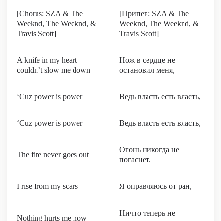
[Chorus: SZA & The
[Припев: SZA & The
Weeknd, The Weeknd, &
Weeknd, The Weeknd, &
Travis Scott]
Travis Scott]
A knife in my heart
Нож в сердце не
couldn’t slow me down
остановил меня,
‘Cuz power is power
Ведь власть есть власть,
‘Cuz power is power
Ведь власть есть власть,
Огонь никогда не
The fire never goes out
погаснет.
I rise from my scars
Я оправляюсь от ран,
Ничто теперь не
Nothing hurts me now