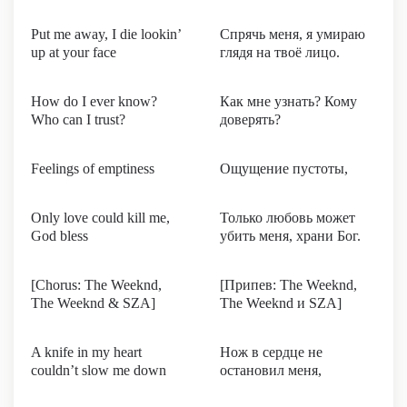
Put me away, I die lookin’
Спрячь меня, я умираю
up at your face
глядя на твоё лицо.
How do I ever know?
Как мне узнать? Кому
Who can I trust?
доверять?
Feelings of emptiness
Ощущение пустоты,
Only love could kill me,
Только любовь может
God bless
убить меня, храни Бог.
[Chorus: The Weeknd,
[Припев: The Weeknd,
The Weeknd & SZA]
The Weeknd и SZA]
A knife in my heart
Нож в сердце не
couldn’t slow me down
остановил меня,