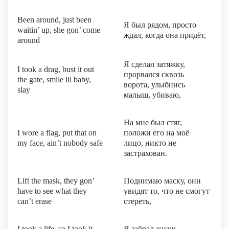
Been around, just been
Я был рядом, просто
waitin’ up, she gon’ come
ждал, когда она придёт,
around
Я сделал затяжку,
I took a drag, bust it out
прорвался сквозь
the gate, smile lil baby,
ворота, улыбнись
slay
малыш, убиваю,
На мне был стяг,
I wore a flag, put that on
положи его на моё
my face, ain’t nobody safe
лицо, никто не
застрахован.
Lift the mask, they gon’
Поднимаю маску, они
have to see what they
увидят то, что не смогут
can’t erase
стереть,
I took a life, so I took it
Я забрал жизнь,