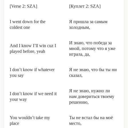
[Verse 2: SZA]
[Куплет 2: SZA]
I went down for the
Я пришла за самым
coldest one
холодным,
И знаю, что победа за
And I know I’ll win cuz I
мной, потому что я уже
played before, yeah
играла, да,
I don’t know if whatever
Я не знаю, что бы ты ни
you say
сказал,
Я не знаю, нужно ли
I don’t know if we need it
нам довериться твоему
your way
решению,
You wouldn’t take my
Ты не встал бы на моё
place
место,