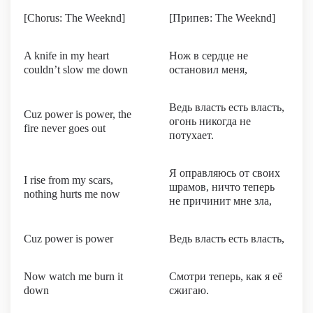
[Chorus: The Weeknd]
[Припев: The Weeknd]
A knife in my heart
Нож в сердце не
couldn’t slow me down
остановил меня,
Ведь власть есть власть,
Cuz power is power, the
огонь никогда не
fire never goes out
потухает.
Я оправляюсь от своих
I rise from my scars,
шрамов, ничто теперь
nothing hurts me now
не причинит мне зла,
Cuz power is power
Ведь власть есть власть,
Now watch me burn it
Смотри теперь, как я её
down
сжигаю.