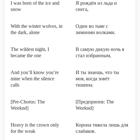
I was born of the ice and
Я рождён из льда и
snow
снега,
With the winter wolves, in
Один во тьме с
the dark, alone
зимними волками.
The wildest night, I
В самую дикую ночь я
became the one
стал избранным,
And you’ll know you’re
И ты знаешь, что ты
mine when the silence
моя, когда зовёт
calls
тишина.
[Pre-Chorus: The
[Предприпев: The
Weeknd]
Weeknd]
Heavy is the crown only
Корона тяжела лишь для
for the weak
слабаков.