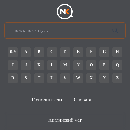
0-9
A
B
C
D
E
F
G
H
I
J
K
L
M
N
O
P
Q
R
S
T
U
V
W
X
Y
Z
Исполнители
Словарь
Английский мат