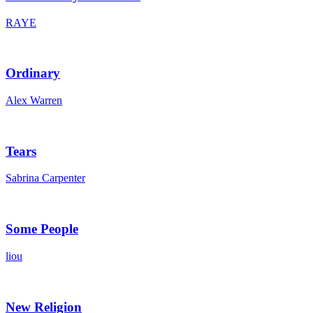
RAYE
Ordinary
Alex Warren
Tears
Sabrina Carpenter
Some People
liou
New Religion