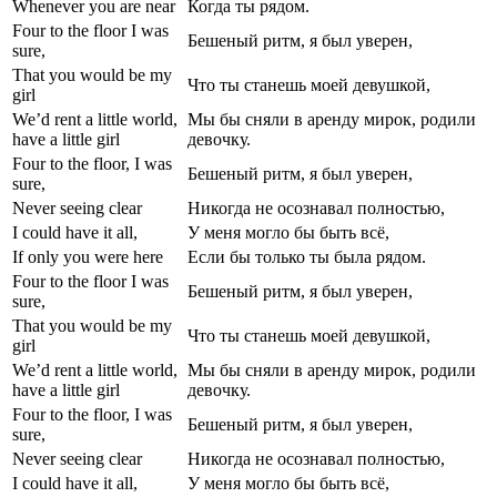
Whenever you are near
Когда ты рядом.
Four to the floor I was
Бешеный ритм, я был уверен,
sure,
That you would be my
Что ты станешь моей девушкой,
girl
We’d rent a little world,
Мы бы сняли в аренду мирок, родили
have a little girl
девочку.
Four to the floor, I was
Бешеный ритм, я был уверен,
sure,
Never seeing clear
Никогда не осознавал полностью,
I could have it all,
У меня могло бы быть всё,
If only you were here
Если бы только ты была рядом.
Four to the floor I was
Бешеный ритм, я был уверен,
sure,
That you would be my
Что ты станешь моей девушкой,
girl
We’d rent a little world,
Мы бы сняли в аренду мирок, родили
have a little girl
девочку.
Four to the floor, I was
Бешеный ритм, я был уверен,
sure,
Never seeing clear
Никогда не осознавал полностью,
I could have it all,
У меня могло бы быть всё,