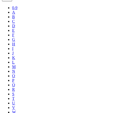
0-9
A
B
C
D
E
F
G
H
I
J
K
L
M
N
O
P
Q
R
S
T
U
V
W