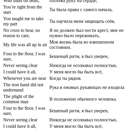
With hand on heart,
Положа руку на сердце,
You’re right from the
Ты была права с самого начала,
start
You taught me to take
Ты научила меня защищать себя,
my part
No cross to bear, no
Я не должен был нести крест, мне не
reason to care,
нужно было переживать,
Моя жизнь была во взвешенном
My life was all up in air
состоянии.
Four to the floor, I was
Бешеный ритм, я был уверен,
sure,
Never seeing clear
Никогда не осознавал полностью,
I could have it all,
У меня могло бы быть всё,
Whenever you are near
Когда ты рядом.
The iron hand did not
Рука в ежовых рукавицах не входила
understand
The plight of the
В положение обычного человека.
common man
Four to the floor, I was
Бешеный ритм, я был уверен,
sure,
Never seeing clear
Никогда не осознавал полностью,
I could have it all,
У меня могло бы быть всё,