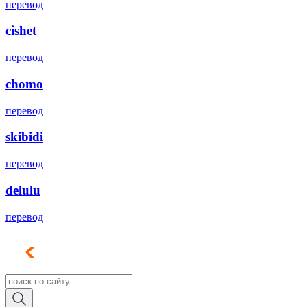
перевод
cishet
перевод
chomo
перевод
skibidi
перевод
delulu
перевод