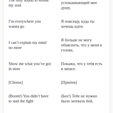
The only sound to soothe
успокаивающий мне
my soul
душу.
I’m everywhere you
Я повсюду, куда ты
wanna go
хочешь идти.
Я больше не могу
I can’t explain my mind
объяснить, что у меня в
no more
голове,
Show me what you’ve got
Покажи, что у тебя есть
in store
в запасе.
[Chorus]
[Припев]
(Boom!) You didn’t have
(Бах!) Тебе не нужно
to start the fight
было затевать бой,