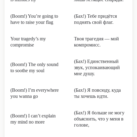
(Boom!) You’re going to
(Бах!) Тебе придётся
have to raise your flag
поднять свой флаг.
Your tragedy’s my
Твоя трагедия — мой
compromise
компромисс.
(Бах!) Единственный
(Boom!) The only sound
звук, успокаивающий
to soothe my soul
мне душу.
(Boom!) I’m everywhere
(Бах!) Я повсюду, куда
you wanna go
ты хочешь идти.
(Бах!) Я больше не могу
(Boom!) I can’t explain
объяснить, что у меня в
my mind no more
голове,