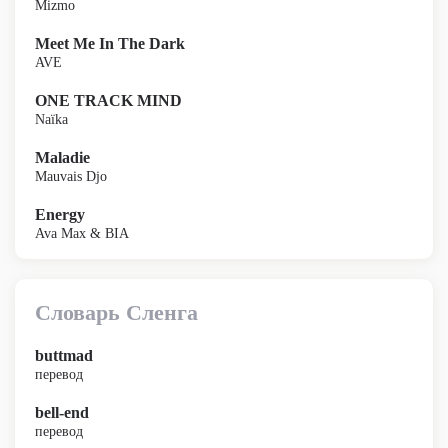
Mizmo
Meet Me In The Dark
AVE
ONE TRACK MIND
Naïka
Maladie
Mauvais Djo
Energy
Ava Max & BIA
Словарь Сленга
buttmad
перевод
bell-end
перевод