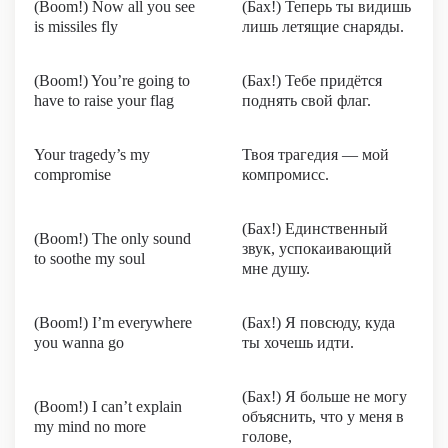
(Boom!) Now all you see
(Бах!) Теперь ты видишь
is missiles fly
лишь летящие снаряды.
(Boom!) You’re going to
(Бах!) Тебе придётся
have to raise your flag
поднять свой флаг.
Your tragedy’s my
Твоя трагедия — мой
compromise
компромисс.
(Бах!) Единственный
(Boom!) The only sound
звук, успокаивающий
to soothe my soul
мне душу.
(Boom!) I’m everywhere
(Бах!) Я повсюду, куда
you wanna go
ты хочешь идти.
(Бах!) Я больше не могу
(Boom!) I can’t explain
объяснить, что у меня в
my mind no more
голове,