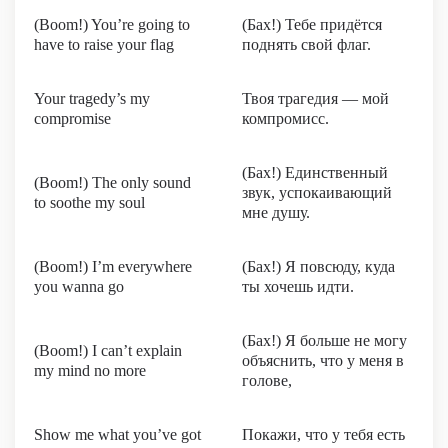
(Boom!) You’re going to
(Бах!) Тебе придётся
have to raise your flag
поднять свой флаг.
Your tragedy’s my
Твоя трагедия — мой
compromise
компромисс.
(Бах!) Единственный
(Boom!) The only sound
звук, успокаивающий
to soothe my soul
мне душу.
(Boom!) I’m everywhere
(Бах!) Я повсюду, куда
you wanna go
ты хочешь идти.
(Бах!) Я больше не могу
(Boom!) I can’t explain
объяснить, что у меня в
my mind no more
голове,
Show me what you’ve got
Покажи, что у тебя есть