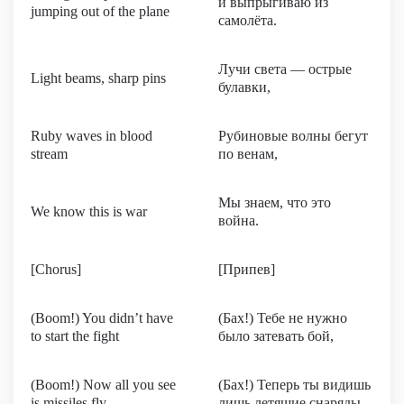
и выпрыгиваю из
jumping out of the plane
самолёта.
Лучи света — острые
Light beams, sharp pins
булавки,
Ruby waves in blood
Рубиновые волны бегут
stream
по венам,
Мы знаем, что это
We know this is war
война.
[Chorus]
[Припев]
(Boom!) You didn’t have
(Бах!) Тебе не нужно
to start the fight
было затевать бой,
(Boom!) Now all you see
(Бах!) Теперь ты видишь
is missiles fly
лишь летящие снаряды.