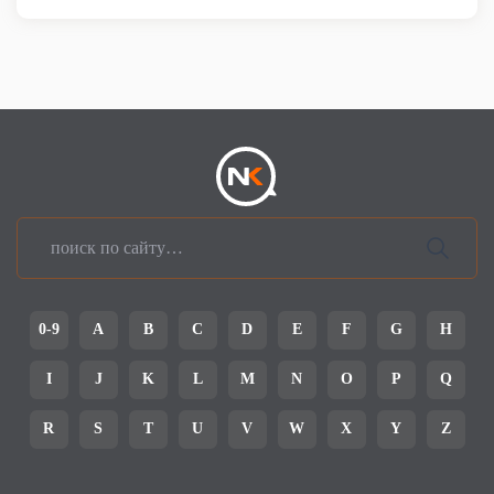
0-9
A
B
C
D
E
F
G
H
I
J
K
L
M
N
O
P
Q
R
S
T
U
V
W
X
Y
Z