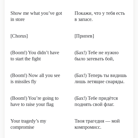
Show me what you’ve got
Покажи, что у тебя есть
in store
в запасе.
[Chorus]
[Припев]
(Boom!) You didn’t have
(Бах!) Тебе не нужно
to start the fight
было затевать бой,
(Boom!) Now all you see
(Бах!) Теперь ты видишь
is missiles fly
лишь летящие снаряды.
(Boom!) You’re going to
(Бах!) Тебе придётся
have to raise your flag
поднять свой флаг.
Your tragedy’s my
Твоя трагедия — мой
compromise
компромисс.