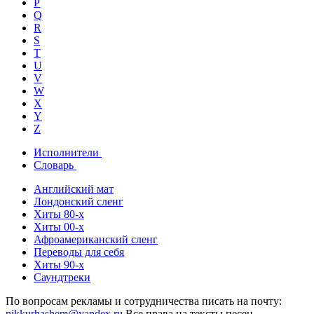
P
Q
R
S
T
U
V
W
X
Y
Z
Исполнители
Словарь
Английский мат
Лондонский сленг
Хиты 80-х
Хиты 00-х
Афроамериканский сленг
Переводы для себя
Хиты 90-х
Саундтреки
По вопросам рекламы и сотрудничества писать на почту:
nikkurhashem@yandex.ru
Все права на тексты песен