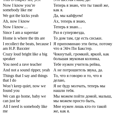
Now I know you’re
Теперь я знаю, что ты такой же,
somebody like me
как я.
We got the kicks yeah
Да, мы кайфуем!
Ah, now I know
Ах, теперь я знаю,
Now I know…
Теперь я знаю…
Since I am a superstar
Раз я суперзвезда,
Home is where the tits are
То дом там, где есть сиськи.
I recollect the beats, because I
Я припоминаю эти биты, потому
am H.P. Baxxter
что я Эйч Пи Бакстер.
Crazy loud bright like a big
Чокнутый, громкий, яркий, как
speaker
большая звуковая колонка,
You need a rave teacher
Тебе нужен учитель рейва,
And not a sound ripper, yeah
А не потрошитель звука, да.
Things that I say and things
То, что я говорю и то, что я
that I do
делаю,
Won’t keep quiet, now we
Я не буду молчать, теперь мы
found you
нашли тебя.
We can go home, baby we
Мы можем пойти домой, малыш,
can just be
мы можем просто быть,
All I need is somebody like
Мне нужен лишь кто-то такой
me
же, как я.