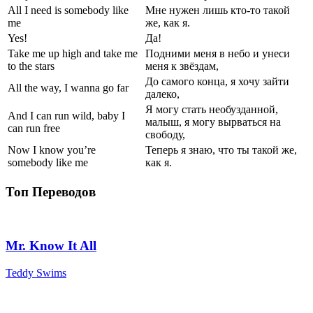
All I need is somebody like
Мне нужен лишь кто-то такой
me
же, как я.
Yes!
Да!
Take me up high and take me
Подними меня в небо и унеси
to the stars
меня к звёздам,
До самого конца, я хочу зайти
All the way, I wanna go far
далеко,
Я могу стать необузданной,
And I can run wild, baby I
малыш, я могу вырваться на
can run free
свободу,
Now I know you’re
Теперь я знаю, что ты такой же,
somebody like me
как я.
Топ Переводов
Mr. Know It All
Teddy Swims