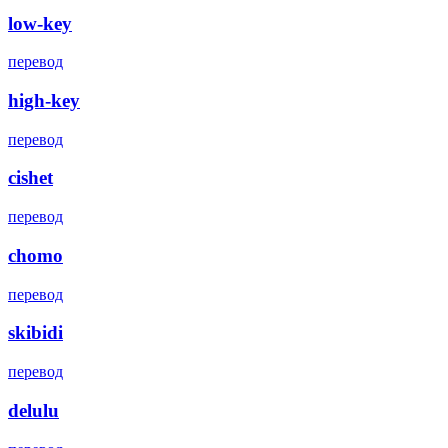
low-key
перевод
high-key
перевод
cishet
перевод
chomo
перевод
skibidi
перевод
delulu