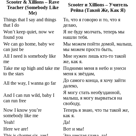
Scooter & Xillions – Rave
Scooter и Xillions – Учитель
Teacher (Somebody Like
Рейва (Такой Же, Как Я)
Me)
Things that I say and things
То, что я говорю и то, что я
that I do
делаю,
Won’t keep quiet, now we
Я не буду молчать, теперь мы
found you
нашли тебя.
We can go home, baby we
Мы можем пойти домой, малыш,
can just be
мы можем просто быть,
All I need is somebody like
Мне нужен лишь кто-то такой
me
же, как я.
Take me up high and take me
Подними меня в небо и унеси
to the stars
меня к звёздам,
До самого конца, я хочу зайти
All the way, I wanna go far
далеко,
Я могу стать необузданной,
And I can run wild, baby I
малыш, я могу вырваться на
can run free
свободу,
Now I know you’re
Теперь я знаю, что ты такой же,
somebody like me
как я.
Yeah!
Да!
Here we are!
Вот и мы!
This is chapter six, yes!
Это шестая глава, да!