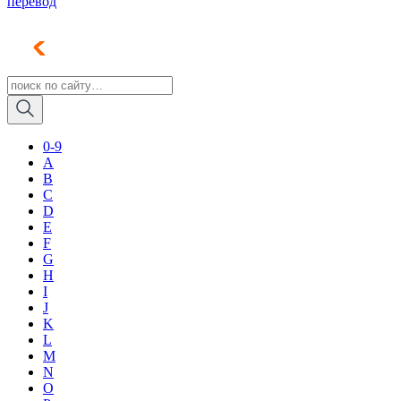
перевод
0-9
A
B
C
D
E
F
G
H
I
J
K
L
M
N
O