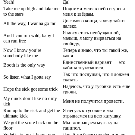
Yeah!
Да!
Take me up high and take me
Подними меня в небо и унеси
to the stars
меня к звёздам,
До самого конца, я хочу зайти
All the way, I wanna go far
далеко,
Я могу стать необузданной,
And I can run wild, baby I
малыш, я могу вырваться на
can run free
свободу,
Now I know you’re
Теперь я знаю, что ты такой же,
somebody like me
как я.
Единственный вариант — это
Booth is the only way
кабина звукозаписи,
Так что послушай, что я должен
So listen what I gotta say
сказать.
Надеюсь, что у тусовки есть ещё
Hope the sick got some trick
трюки,
My quick don’t like no dirty
Меня не получится провести,
tick
Run up to the sick and get the
Я несусь к тусовке и мы
ultimate kick
отрываемся на всю катушку,
We got the score back on the
Мы возвращаем музыку на
floor
танцпол,
So let’s go pro, I know you
Давай же будем профи, я знаю,