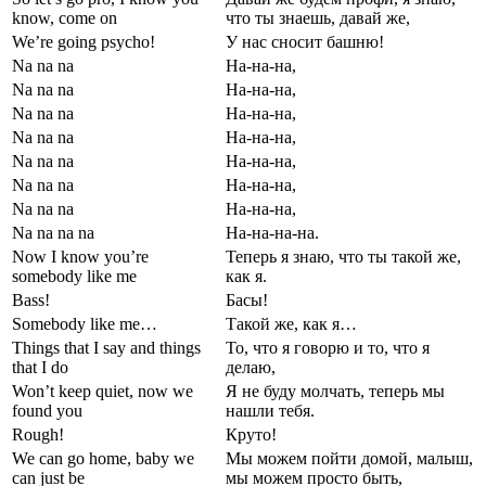
know, come on
что ты знаешь, давай же,
We’re going psycho!
У нас сносит башню!
Na na na
На-на-на,
Na na na
На-на-на,
Na na na
На-на-на,
Na na na
На-на-на,
Na na na
На-на-на,
Na na na
На-на-на,
Na na na
На-на-на,
Na na na na
На-на-на-на.
Now I know you’re
Теперь я знаю, что ты такой же,
somebody like me
как я.
Bass!
Басы!
Somebody like me…
Такой же, как я…
Things that I say and things
То, что я говорю и то, что я
that I do
делаю,
Won’t keep quiet, now we
Я не буду молчать, теперь мы
found you
нашли тебя.
Rough!
Круто!
We can go home, baby we
Мы можем пойти домой, малыш,
can just be
мы можем просто быть,