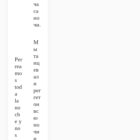
ча
са
но
чи.
М
ы
та
Per
нц
rea
ев
mo
ал
s
и
tod
рег
a
гет
la
он
no
вс
ch
ю
e y
но
no
чи
s
и