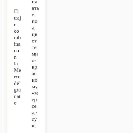
пл
ать
El
е
traj
по
e
д
co
цв
mb
ет
ina
тё
co
мн
n
о-
la
кр
Me
ас
rce
но
de’
му
gra
«м
nat
ер
e
се
де
су
»,