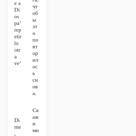
e a
чт
Di
об
os
ы
pa’
эт
rep
о
etir
по
lo
вт
otr
ор
a
ил
ve’
ос
ь
сн
ов
а.
Ск
аж
Di
и
me
мн
,