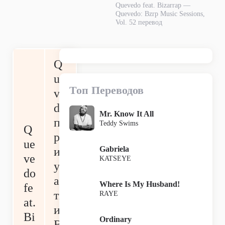
Quevedo feat. Bizarrap —
Quevedo: Bzrp Music Sessions,
Vol. 52 перевод
Q
ue
Топ Переводов
ve
do
Mr. Know It All
п
Teddy Swims
Q
р
ue
Gabriela
и
ve
KATSEYE
уч
do
ас
Where Is My Husband!
fe
ти
RAYE
at.
и
Bi
Ordinary
Bi