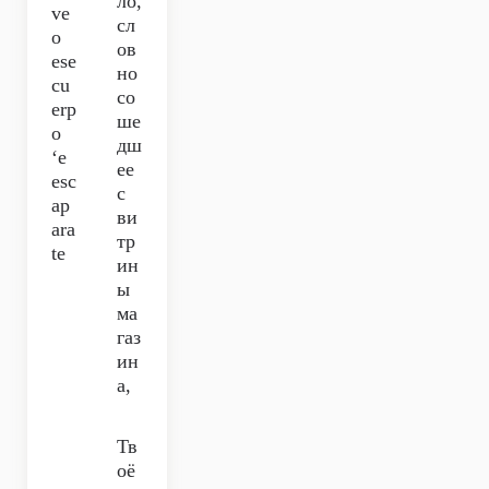
ло,
ve
сл
o
ов
ese
но
cu
со
erp
ше
o
дш
‘e
ее
esc
с
ap
ви
ara
тр
te
ин
ы
ма
газ
ин
а,
Тв
оё