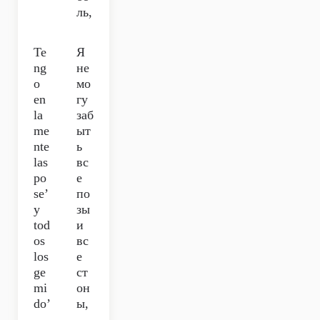
ль,
Te
Я
ng
не
o
мо
en
гу
la
заб
me
ыт
nte
ь
las
вс
po
е
se’
по
y
зы
tod
и
os
вс
los
е
ge
ст
mi
он
do’
ы,