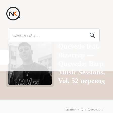
Quevedo feat.
Bizarrap —
Quevedo: Bzrp
Music Sessions,
Vol. 52 перевод
Главная
Q
Quevedo