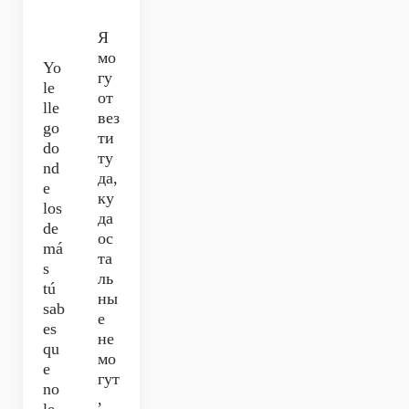
Я
мо
Yo
гу
le
от
lle
вез
go
ти
do
ту
nd
да,
e
ку
los
да
de
ос
má
та
s
ль
tú
ны
sab
е
es
не
qu
мо
e
гут
no
,