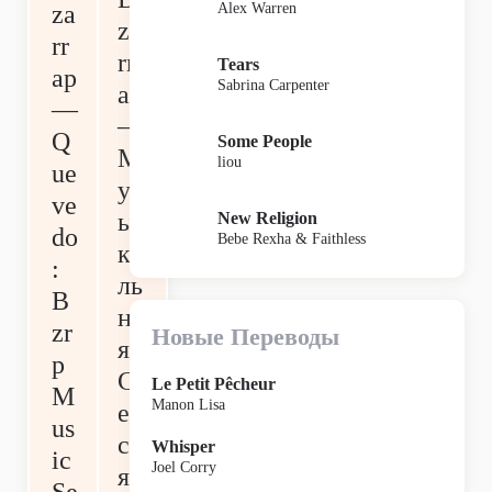
Alex Warren
za
za
rr
rr
Tears
ap
Sabrina Carpenter
ap
—
—
Q
Some People
М
liou
ue
уз
ve
ы
New Religion
do
Bebe Rexha & Faithless
ка
:
ль
B
на
zr
Новые Переводы
я
p
С
Le Petit Pêcheur
M
Manon Lisa
ес
us
си
Whisper
ic
Joel Corry
я