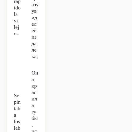
ráp
азу
ido
ув
la
ид
vi
ел
lej
её
os
из
да
ле
ка,
Он
а
кр
ас
Se
ил
pin
а
tab
гу
a
бы
los
,
lab
ис