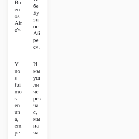
Bu
бе
en
Бу
os
эн
Air
ос-
e'»
Ай
ре
с».
Y
И
no
мы
s
уш
fui
ли
mo
че
s
рез
en
ча
un
с,
a,
мы
em
на
pe
ча