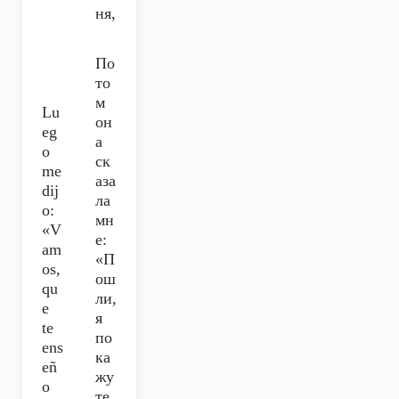
ня,
По
то
м
Lu
он
eg
а
o
ск
me
аза
dij
ла
o:
мн
«V
е:
am
«П
os,
ош
qu
ли,
e
я
te
по
ens
ка
eñ
жу
o
те