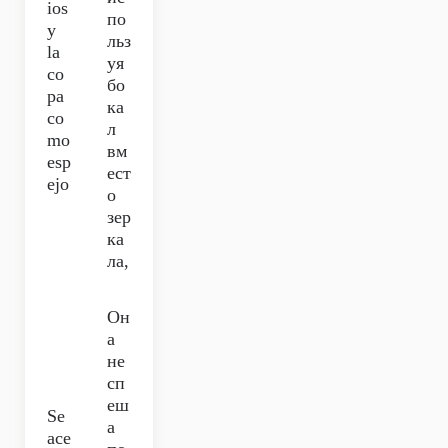
ios
по
y
льз
la
уя
co
бо
pa
ка
co
л
mo
вм
esp
ест
ejo
о
зер
ка
ла,
Он
а
не
сп
еш
Se
а
ace