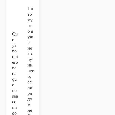
По
то
му
чт
о я
Qu
уж
e
е
ya
не
no
хо
qui
чу
ero
ни
na
чег
da
о,
qu
ес
e
ли
no
ря
sea
до
co
м
nti
не
go