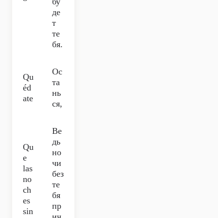
бу
де
т
те
бя.
Ос
Qu
та
éd
нь
ate
ся,
Ве
дь
Qu
но
e
чи
las
без
no
те
ch
бя
es
пр
sin
ич