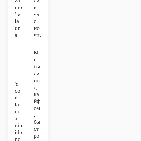
za
ли
mo
в
’ a
ча
la
с
un
но
a
чи,
М
ы
бы
ли
по
Y
д
co
ка
n
йф
la
ом
not
,
a
бы
ráp
ст
ido
ро
no