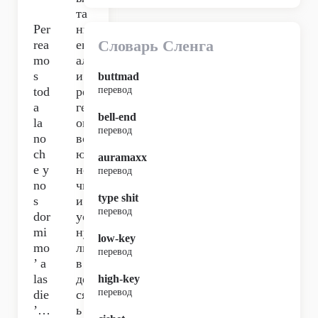
та
Per
нц
Словарь Сленга
rea
ев
mo
ал
s
и
buttmad
tod
рег
перевод
a
гет
bell-end
la
он
перевод
no
вс
ch
ю
auramaxx
e y
но
перевод
no
чи
type shit
s
и
перевод
dor
ус
mi
ну
low-key
mo
ли
перевод
’ a
в
las
де
high-key
перевод
die
сят
’…
ь