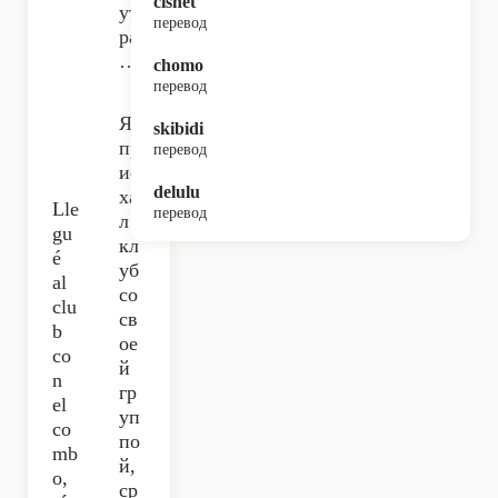
cishet
ут
перевод
ра
…
chomo
перевод
Я
skibidi
пр
перевод
ие
delulu
ха
Lle
перевод
л в
gu
кл
é
уб
al
со
clu
св
b
ое
co
й
n
гр
el
уп
co
по
mb
й,
o,
ср