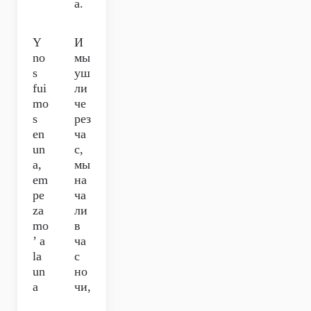
а.
Y
И
no
мы
s
уш
fui
ли
mo
че
s
рез
en
ча
un
с,
a,
мы
em
на
pe
ча
za
ли
mo
в
’ a
ча
la
с
un
но
a
чи,