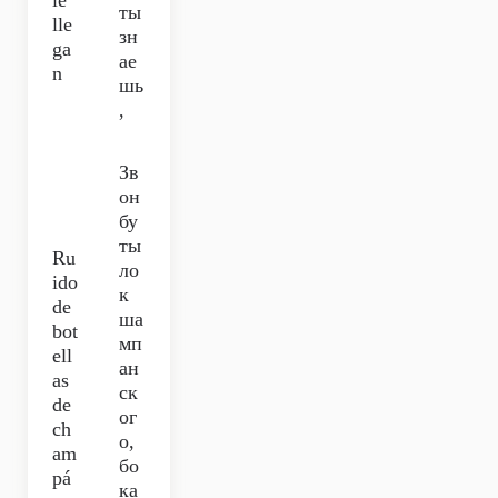
le
ты
lle
зн
ga
ае
n
шь
,
Зв
он
бу
ты
Ru
ло
ido
к
de
ша
bot
мп
ell
ан
as
ск
de
ог
ch
о,
am
бо
pá
ка