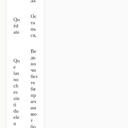
да.
Ос
Qu
та
éd
нь
ate
ся,
Ве
дь
Qu
но
e
чи
las
без
no
те
ch
бя
es
пр
sin
ич
ti
ин
du
яю
ele
т
n
бо