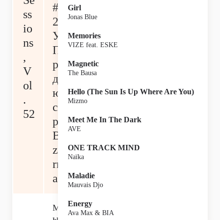
Se
#5
Girl
ss
Jonas Blue
2
io
У
Memories
ns
VIZE feat. ESKE
П
,
ро
Magnetic
V
The Bausa
д
ol
ю
Hello (The Sun Is Up Where Are You)
.
Mizmo
се
52
ра
Meet Me In The Dark
AVE
Bi
za
ONE TRACK MIND
Naïka
rr
Maladie
ap
Mauvais Djo
Energy
М
Ava Max & BIA
ы