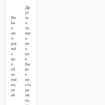
Др
уг
No
ог
ha
о
y
та
otr
ког
o
о
por
не
má
т,
s
ка
qu
к
e
бы
ell
вс
os
е
trat
не
en,
ста
ye
ра
ah
ли
сь,