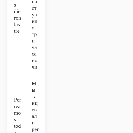
на
s
ст
die
уп
ron
ил
las
о
tre
тр
’
и
ча
са
но
чи.
М
ы
та
Per
нц
rea
ев
mo
ал
s
и
tod
рег
a