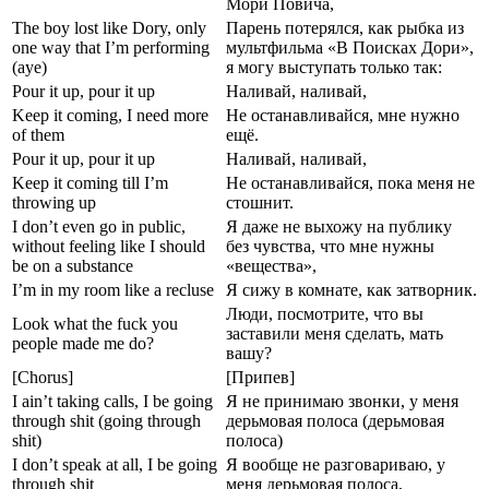
Мори Повича,
The boy lost like Dory, only
Парень потерялся, как рыбка из
one way that I’m performing
мультфильма «В Поисках Дори»,
(aye)
я могу выступать только так:
Pour it up, pour it up
Наливай, наливай,
Keep it coming, I need more
Не останавливайся, мне нужно
of them
ещё.
Pour it up, pour it up
Наливай, наливай,
Keep it coming till I’m
Не останавливайся, пока меня не
throwing up
стошнит.
I don’t even go in public,
Я даже не выхожу на публику
without feeling like I should
без чувства, что мне нужны
be on a substance
«вещества»,
I’m in my room like a recluse
Я сижу в комнате, как затворник.
Люди, посмотрите, что вы
Look what the fuck you
заставили меня сделать, мать
people made me do?
вашу?
[Chorus]
[Припев]
I ain’t taking calls, I be going
Я не принимаю звонки, у меня
through shit (going through
дерьмовая полоса (дерьмовая
shit)
полоса)
I don’t speak at all, I be going
Я вообще не разговариваю, у
through shit
меня дерьмовая полоса,