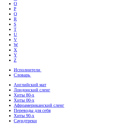
O
P
Q
R
S
T
U
V
W
X
Y
Z
Исполнители
Словарь
Английский мат
Лондонский сленг
Хиты 80-х
Хиты 00-х
Афроамериканский сленг
Переводы для себя
Хиты 90-х
Саундтреки