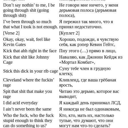
Don’t say nothin’ to me, I be
Не говори мне ничего, у меня
going through shit (going
дерьмовая полоса (дерьмовая
through shit)
полоса),
I’ve been through so much
Я пережил так много, что я
that what I took is not enough.
принял недостаточно.
[Verse 2]
[Куплет 2]
Okay, okay, wait, feel like
Хорошо, подожди, я чувствую
Kevin Gates
себя, как рэпер Кевин Гейтс,
Kick that ahh right in the face
Пну этого (…) прямо в лицо,
Kick that shit like Johnny
Наваляю, как Джонни Кейдж из
Cage
«Мортал Комбат»,
Суну тебе член в грудную
Stick this dick in your rib cage
клетку,
Cleveland where the fuckin’
Кливленд, где ваша грёбаная
rage
ярость,
Spit that shit that make you
Читаю это дерьмо, которое вас
rage
выводит,
I did acid everyday
Я каждый день принимал ЛСД,
I ain’t never been the same
Я никогда не был одинаковым,
Who the fuck, who the fuck
Кто, кто, мать их, настолько
stupid enough to think they
тупые, что думают, что они
can do something to us?
могут нам что-то сделать?