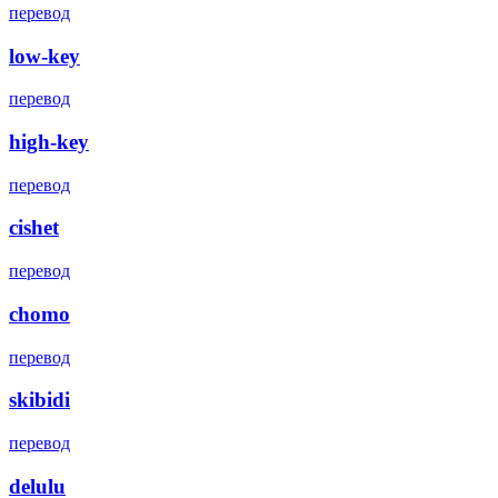
перевод
low-key
перевод
high-key
перевод
cishet
перевод
chomo
перевод
skibidi
перевод
delulu