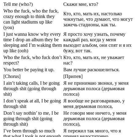
Tell me (who?)
Скажи мне, кто?
Who the fuck, who the fuck,
Кто, кто, мать их, настолько
crazy enough to think they
чокнутые, что думают, что могут
can light stadiums up like
зажечь стадионы, как ты.
(you)
I just wanna know why every
Я просто хочу узнать, почему
time I drop an album they be
каждый раз, когда у меня
sleeping and I’m waking them
выходит альбом, они спят и я их
up like (ooh)
бужу, вот так.
Who the fuck, who fuck don’t
Кто, кто, мать их, не уважает
respect?
нас?
You better be paying it up.
Вам лучше раскошелиться.
[Chorus]
[Припев]
I ain’t taking calls, I be going
Я не принимаю звонки, у меня
through shit (going through
дерьмовая полоса (дерьмовая
shit)
полоса)
I don’t speak at all, I be going
Я вообще не разговариваю, у
through shit
меня дерьмовая полоса,
Don’t say nothin’ to me, I be
Не говори мне ничего, у меня
going through shit (going
дерьмовая полоса (дерьмовая
through shit)
полоса),
I’ve been through so much
Я пережил так много, что я
that what I took is not enough.
принял недостаточно.