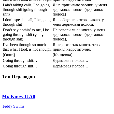
I ain’t taking calls, I be going
Я не принимаю звонки, у меня
through shit (going through
дерьмовая полоса (дерьмовая
shit)
полоса)
I don’t speak at all, I be going
Я вообще не разговариваю, у
through shit
меня дерьмовая полоса,
Don’t say nothin’ to me, I be
Не говори мне ничего, у меня
going through shit (going
дерьмовая полоса (дерьмовая
through shit)
полоса),
I’ve been through so much
Я пережил так много, что я
that what I took is not enough.
принял недостаточно.
[Outro]
[Концовка]
Going through shit…
Дерьмовая полоса…
Going through shit…
Дерьмовая полоса…
Топ Переводов
Mr. Know It All
Teddy Swims