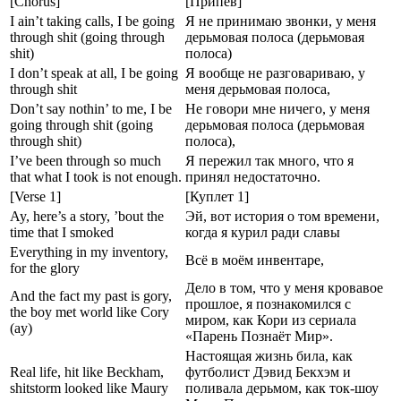
[Chorus]
[Припев]
I ain’t taking calls, I be going
Я не принимаю звонки, у меня
through shit (going through
дерьмовая полоса (дерьмовая
shit)
полоса)
I don’t speak at all, I be going
Я вообще не разговариваю, у
through shit
меня дерьмовая полоса,
Don’t say nothin’ to me, I be
Не говори мне ничего, у меня
going through shit (going
дерьмовая полоса (дерьмовая
through shit)
полоса),
I’ve been through so much
Я пережил так много, что я
that what I took is not enough.
принял недостаточно.
[Verse 1]
[Куплет 1]
Ay, here’s a story, ’bout the
Эй, вот история о том времени,
time that I smoked
когда я курил ради славы
Everything in my inventory,
Всё в моём инвентаре,
for the glory
Дело в том, что у меня кровавое
And the fact my past is gory,
прошлое, я познакомился с
the boy met world like Cory
миром, как Кори из сериала
(ay)
«Парень Познаёт Мир».
Настоящая жизнь била, как
Real life, hit like Beckham,
футболист Дэвид Бекхэм и
shitstorm looked like Maury
поливала дерьмом, как ток-шоу