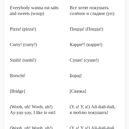
Everybody wanna eat salts
Все хотят покушать
and sweets (woop)
солёное и сладкое (уп).
Pizza! (pizza!)
Пицца! (Пицца!)
Curry! (curry!)
Карри⁴! (карри!)
Sushi! (sushi!)
Суши! (суши!)
Borscht!
Борщ!
[Bridge]
[Связка]
(Wooh, uh! Wooh, uh!)
(У, а! У, а!) Ай-йай-йай,
Ay-yay-yay, I like to eat1
я люблю покушать!
(Wooh, uh! Wooh, uh!)
(У, а! У, а!) Ай-йай-йай,