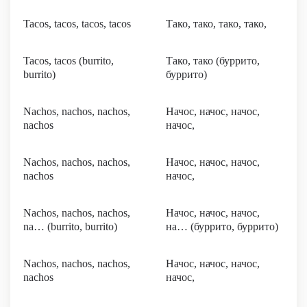
Tacos, tacos, tacos, tacos
Тако, тако, тако, тако,
Tacos, tacos (burrito,
Тако, тако (буррито,
burrito)
буррито)
Nachos, nachos, nachos,
Начос, начос, начос,
nachos
начос,
Nachos, nachos, nachos,
Начос, начос, начос,
nachos
начос,
Nachos, nachos, nachos,
Начос, начос, начос,
na… (burrito, burrito)
на… (буррито, буррито)
Nachos, nachos, nachos,
Начос, начос, начос,
nachos
начос,