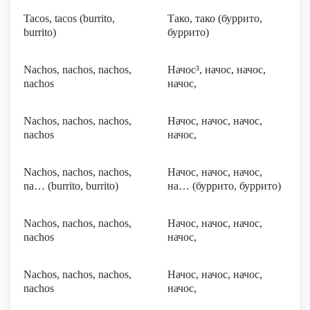
Tacos, tacos (burrito,
Тако, тако (буррито,
burrito)
буррито)
Nachos, nachos, nachos,
Начос³, начос, начос,
nachos
начос,
Nachos, nachos, nachos,
Начос, начос, начос,
nachos
начос,
Nachos, nachos, nachos,
Начос, начос, начос,
na… (burrito, burrito)
на… (буррито, буррито)
Nachos, nachos, nachos,
Начос, начос, начос,
nachos
начос,
Nachos, nachos, nachos,
Начос, начос, начос,
nachos
начос,