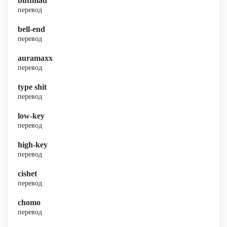
buttmad
перевод
bell-end
перевод
auramaxx
перевод
type shit
перевод
low-key
перевод
high-key
перевод
cishet
перевод
chomo
перевод