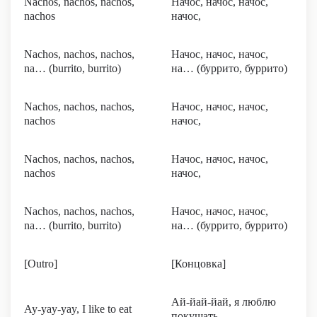
Nachos, nachos, nachos,
Начос, начос, начос,
nachos
начос,
Nachos, nachos, nachos,
Начос, начос, начос,
na… (burrito, burrito)
на… (буррито, буррито)
Nachos, nachos, nachos,
Начос, начос, начос,
nachos
начос,
Nachos, nachos, nachos,
Начос, начос, начос,
nachos
начос,
Nachos, nachos, nachos,
Начос, начос, начос,
na… (burrito, burrito)
на… (буррито, буррито)
[Outro]
[Концовка]
Ай-йай-йай, я люблю
Ay-yay-yay, I like to eat
покушать.