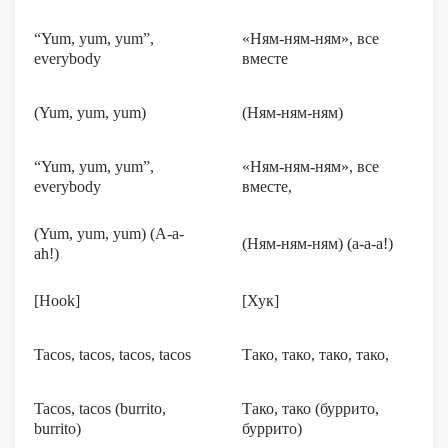
“Yum, yum, yum”,
«Ням-ням-ням», все
everybody
вместе
(Yum, yum, yum)
(Ням-ням-ням)
“Yum, yum, yum”,
«Ням-ням-ням», все
everybody
вместе,
(Yum, yum, yum) (A-a-
(Ням-ням-ням) (а-а-а!)
ah!)
[Hook]
[Хук]
Tacos, tacos, tacos, tacos
Тако, тако, тако, тако,
Tacos, tacos (burrito,
Тако, тако (буррито,
burrito)
буррито)