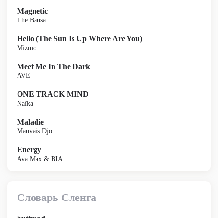
Magnetic
The Bausa
Hello (The Sun Is Up Where Are You)
Mizmo
Meet Me In The Dark
AVE
ONE TRACK MIND
Naïka
Maladie
Mauvais Djo
Energy
Ava Max & BIA
Словарь Сленга