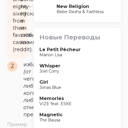
eighty-
не
New Religion
Bebe Rexha & Faithless
sixed
пускали
from
в
their
их
favorite
любимое
Новые Переводы
casino
казино.
(reddit).
Le Petit Pêcheur
Manon Lisa
избавиться
2
Whisper
(от
Joel Corry
чего-
Girl
либо/
Jonas Blue
кого-
Memories
либо)
,
VIZE feat. ESKE
отменить,
прекратить
Magnetic
The Bausa
Пример