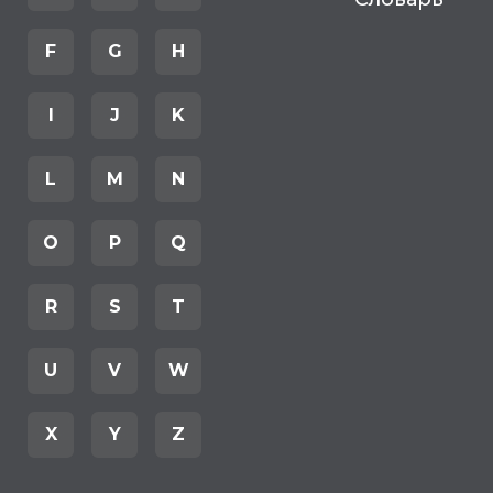
F
G
H
I
J
K
L
M
N
O
P
Q
R
S
T
U
V
W
X
Y
Z