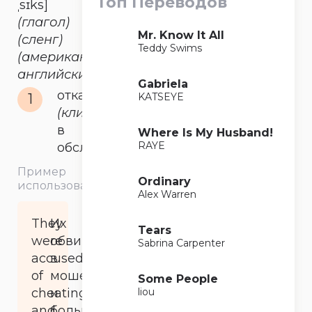
Топ Переводов
ˌsɪks]
(глагол)
Mr. Know It All
(сленг)
Teddy Swims
(американский
английский)
Gabriela
отказать
KATSEYE
1
(клиенту)
в
Where Is My Husband!
RAYE
обслуживании
Пример
Ordinary
использования
Alex Warren
They
Их
Tears
were
обвинили
Sabrina Carpenter
accused
в
of
мошенничестве
Some People
liou
cheating,
и
and
больше