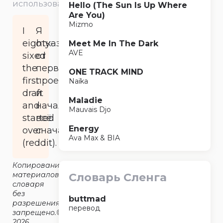
использования
Hello (The Sun Is Up Where
Are You)
Mizmo
I
Я
eighty-
отказался
Meet Me In The Dark
AVE
sixed
от
the
первоначального
ONE TRACK MIND
first
проекта
Naïka
draft
и
Maladie
and
начал
Mauvais Djo
started
всё
Energy
over
сначала.
Ava Max & BIA
(reddit).
Копирование
материалов
Словарь Сленга
словаря
без
buttmad
разрешения
перевод
запрещено.©2014-
2026