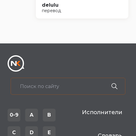
delulu
перевод
Исполнители
0-9
A
B
C
D
E
Словарь