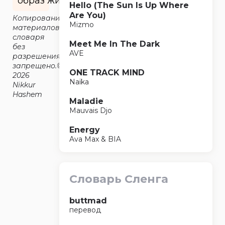
образ жизни.
Hello (The Sun Is Up Where
Are You)
Копирование
Mizmo
материалов
словаря
Meet Me In The Dark
без
AVE
разрешения
запрещено.©2014-
ONE TRACK MIND
2026
Naïka
Nikkur
Hashem
Maladie
Mauvais Djo
Energy
Ava Max & BIA
Словарь Сленга
buttmad
перевод