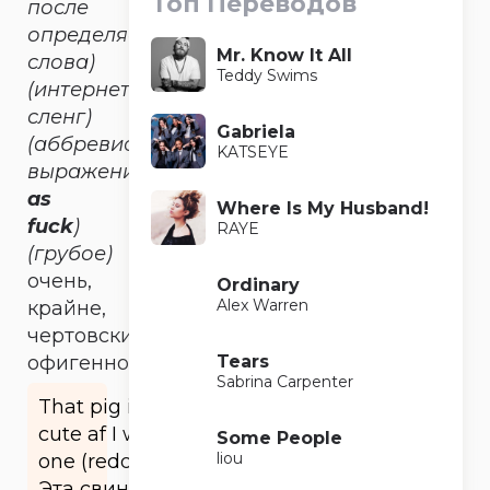
Топ Переводов
после
определяемого
Mr. Know It All
слова)
Teddy Swims
(интернет-
сленг)
Gabriela
(аббревиатура
KATSEYE
выражения
as
Where Is My Husband!
fuck
)
RAYE
(грубое)
очень,
Ordinary
Alex Warren
крайне,
чертовски,
Tears
офигенно
Sabrina Carpenter
That pig is
cute af I want
Some People
liou
one (reddit).
Эта свинка