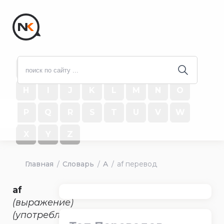
#
A
B
C
D
E
F
G
H
I
J
K
L
M
N
O
P
Q
R
S
T
U
V
W
X
Y
Z
Главная
Словарь
A
af перевод
af
(выражение)
(употребляется