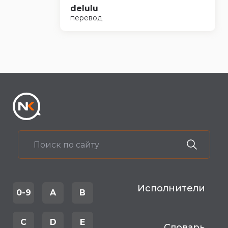
delulu
перевод
Исполнители
0-9
A
B
C
D
E
Словарь