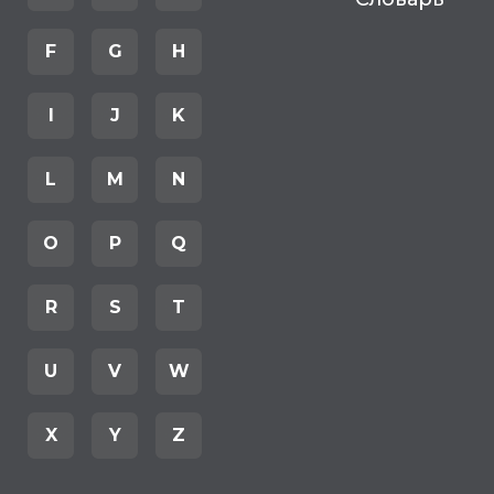
F
G
H
I
J
K
L
M
N
O
P
Q
R
S
T
U
V
W
X
Y
Z