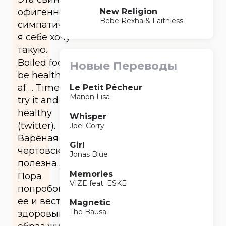
New Religion
офигенно
Bebe Rexha & Faithless
симпатичная,
я себе хочу
такую.
Boiled food
Новые Переводы
be healthy
af…. Time to
Le Petit Pêcheur
Manon Lisa
try it and live
healthy
Whisper
(twitter).
Joel Corry
Варёная еда
Girl
чертовски
Jonas Blue
полезна…
Memories
Пора
VIZE feat. ESKE
попробовать
её и вести
Magnetic
The Bausa
здоровый