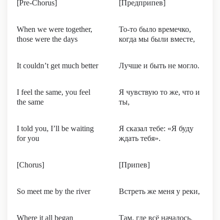
[Pre-Chorus]
[Предприпев]
When we were together,
То-то было времечко,
those were the days
когда мы были вместе,
It couldn’t get much better
Лучше и быть не могло.
I feel the same, you feel
Я чувствую то же, что и
the same
ты,
I told you, I’ll be waiting
Я сказал тебе: «Я буду
for you
ждать тебя».
[Chorus]
[Припев]
So meet me by the river
Встреть же меня у реки,
Where it all began
Там, где всё началось.