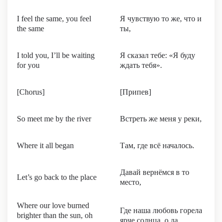
I feel the same, you feel
Я чувствую то же, что и
the same
ты,
I told you, I’ll be waiting
Я сказал тебе: «Я буду
for you
ждать тебя».
[Chorus]
[Припев]
So meet me by the river
Встреть же меня у реки,
Where it all began
Там, где всё началось.
Давай вернёмся в то
Let’s go back to the place
место,
Where our love burned
Где наша любовь горела
brighter than the sun, oh
ярче солнца, о да.