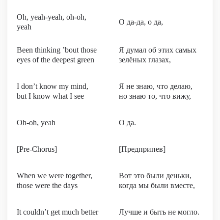
Oh, yeah-yeah, oh-oh,
О да-да, о да,
yeah
Been thinking ’bout those
Я думал об этих самых
eyes of the deepest green
зелёных глазах,
I don’t know my mind,
Я не знаю, что делаю,
but I know what I see
но знаю то, что вижу,
Oh-oh, yeah
О да.
[Pre-Chorus]
[Предприпев]
When we were together,
Вот это были деньки,
those were the days
когда мы были вместе,
It couldn’t get much better
Лучше и быть не могло.