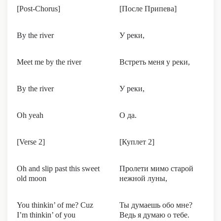
[Post-Chorus]
[После Припева]
By the river
У реки,
Meet me by the river
Встреть меня у реки,
By the river
У реки,
Oh yeah
О да.
[Verse 2]
[Куплет 2]
Oh and slip past this sweet
Пролети мимо старой
old moon
нежной луны,
You thinkin’ of me? Cuz
Ты думаешь обо мне?
I’m thinkin’ of you
Ведь я думаю о тебе.