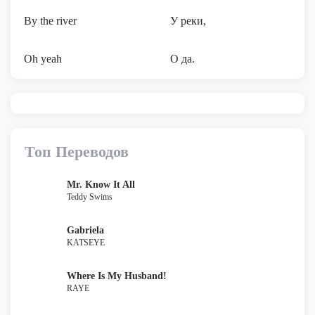
By the river
У реки,
Oh yeah
О да.
Топ Переводов
Mr. Know It All
Teddy Swims
Gabriela
KATSEYE
Where Is My Husband!
RAYE