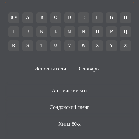
0-9
A
B
C
D
E
F
G
H
I
J
K
L
M
N
O
P
Q
R
S
T
U
V
W
X
Y
Z
Исполнители
Словарь
Английский мат
Лондонский сленг
Хиты 80-х