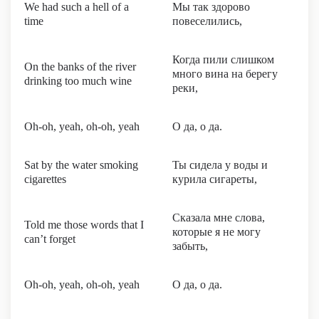
We had such a hell of a
Мы так здорово
time
повеселились,
Когда пили слишком
On the banks of the river
много вина на берегу
drinking too much wine
реки,
Oh-oh, yeah, oh-oh, yeah
О да, о да.
Sat by the water smoking
Ты сидела у воды и
cigarettes
курила сигареты,
Сказала мне слова,
Told me those words that I
которые я не могу
can’t forget
забыть,
Oh-oh, yeah, oh-oh, yeah
О да, о да.