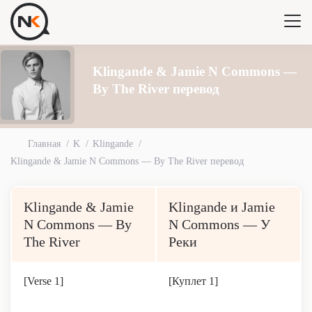
Klingande & Jamie N Commons —
By The River перевод
Главная
K
Klingande
Klingande & Jamie N Commons — By The River перевод
Klingande & Jamie
Klingande и Jamie
N Commons — By
N Commons — У
The River
Реки
[Verse 1]
[Куплет 1]