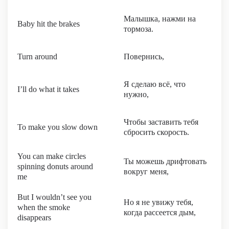
Малышка, нажми на
Baby hit the brakes
тормоза.
Turn around
Повернись,
Я сделаю всё, что
I’ll do what it takes
нужно,
Чтобы заставить тебя
To make you slow down
сбросить скорость.
You can make circles
Ты можешь дрифтовать
spinning donuts around
вокруг меня,
me
But I wouldn’t see you
Но я не увижу тебя,
when the smoke
когда рассеется дым,
disappears