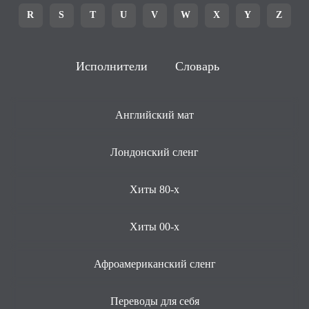
R
S
T
U
V
W
X
Y
Z
Исполнители
Словарь
Английский мат
Лондонский сленг
Хиты 80-х
Хиты 00-х
Афроамериканский сленг
Переводы для себя