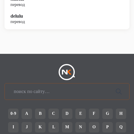
перевод
delulu
перевод
0-9
A
B
C
D
E
F
G
H
I
J
K
L
M
N
O
P
Q