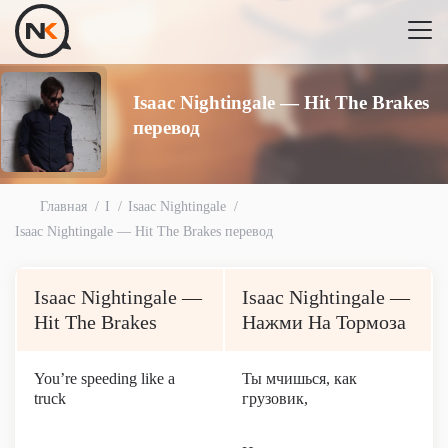
Isaac Nightingale — Hit The Brakes
перевод
Главная
I
Isaac Nightingale
Isaac Nightingale — Hit The Brakes перевод
Isaac Nightingale —
Isaac Nightingale —
Hit The Brakes
Нажми На Тормоза
You’re speeding like a
Ты мчишься, как
truck
грузовик,