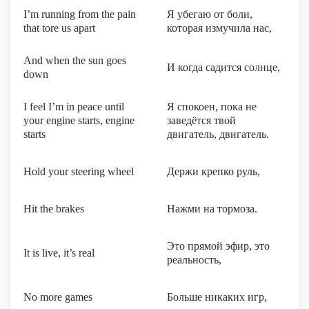
I’m running from the pain
Я убегаю от боли,
that tore us apart
которая измучила нас,
And when the sun goes
И когда садится солнце,
down
I feel I’m in peace until
Я спокоен, пока не
your engine starts, engine
заведётся твой
starts
двигатель, двигатель.
Hold your steering wheel
Держи крепко руль,
Hit the brakes
Нажми на тормоза.
Это прямой эфир, это
It is live, it’s real
реальность,
No more games
Больше никаких игр,