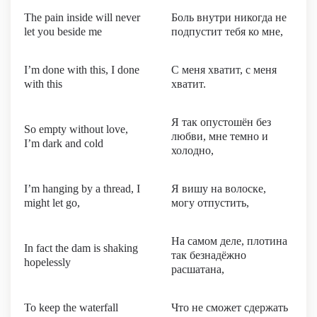
The pain inside will never
Боль внутри никогда не
let you beside me
подпустит тебя ко мне,
I’m done with this, I done
С меня хватит, с меня
with this
хватит.
Я так опустошён без
So empty without love,
любви, мне темно и
I’m dark and cold
холодно,
I’m hanging by a thread, I
Я вишу на волоске,
might let go,
могу отпустить,
На самом деле, плотина
In fact the dam is shaking
так безнадёжно
hopelessly
расшатана,
To keep the waterfall
Что не сможет сдержать