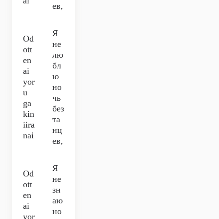
ai
ев,
Я
Od
не
ott
лю
en
бл
ai
ю
yor
но
u
чь
ga
без
kin
та
iira
нц
nai
ев,
Я
Od
не
ott
зн
en
аю
ai
но
yor