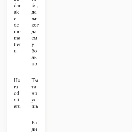
dar
бя,
ak
да
e
же
de
ког
mo
да
ma
ем
tter
у
u
бо
ль
но,
Ho
Ты
ra
та
od
нц
ott
уе
eru
шь
Ра
ди