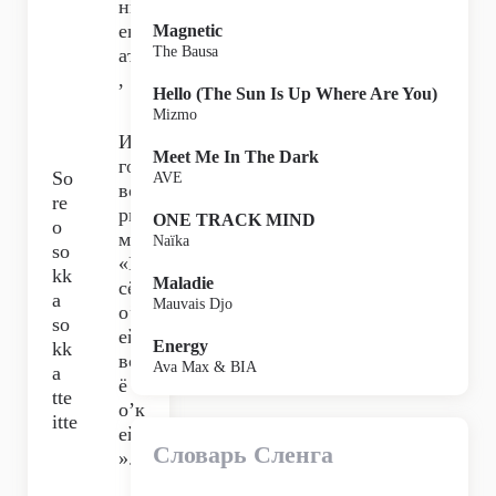
нц
ев
Magnetic
The Bausa
ать
,
Hello (The Sun Is Up Where Are You)
Mizmo
И
Meet Me In The Dark
го
So
AVE
во
re
ри
ONE TRACK MIND
o
м:
Naïka
so
«В
kk
Maladie
сё
a
Mauvais Djo
о’к
so
ей,
Energy
kk
вс
Ava Max & BIA
a
ё
tte
о’к
itte
ей
Словарь Сленга
».