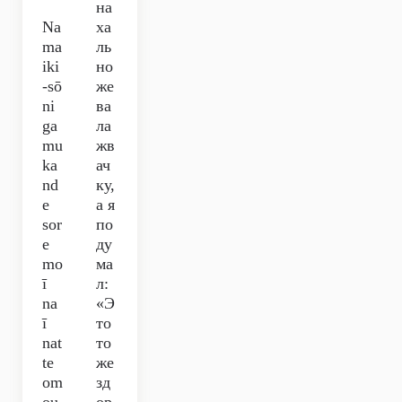
на
Na
ха
ma
ль
iki
но
-sō
же
ni
ва
ga
ла
mu
жв
ka
ач
nd
ку,
e
а я
sor
по
e
ду
mo
ма
ī
л:
na
«Э
ī
то
nat
то
te
же
om
зд