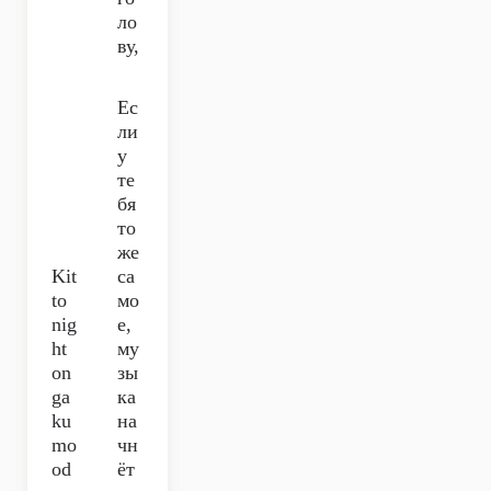
ло
ву,
Ес
ли
у
те
бя
то
же
Kit
са
to
мо
nig
е,
ht
му
on
зы
ga
ка
ku
на
mo
чн
od
ёт