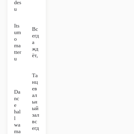
des
u
Its
Вс
um
егд
o
а
ma
жд
tter
ёт,
u
Та
нц
ев
Da
ал
nc
ьн
e
ый
hal
зал
l
вс
wa
егд
ma