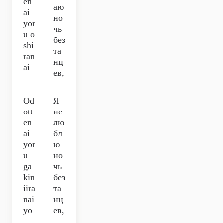
en
аю
ai
но
yor
чь
u o
без
shi
та
ran
нц
ai
ев,
Od
Я
ott
не
en
лю
ai
бл
yor
ю
u
но
ga
чь
kin
без
iira
та
nai
нц
yo
ев,