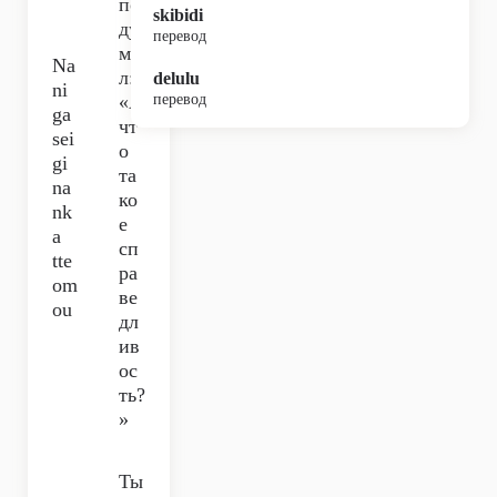
по
skibidi
ду
перевод
ма
Na
л:
delulu
ni
«А
перевод
ga
чт
sei
о
gi
та
na
ко
nk
е
a
сп
tte
ра
om
ве
ou
дл
ив
ос
ть?
»
Ты