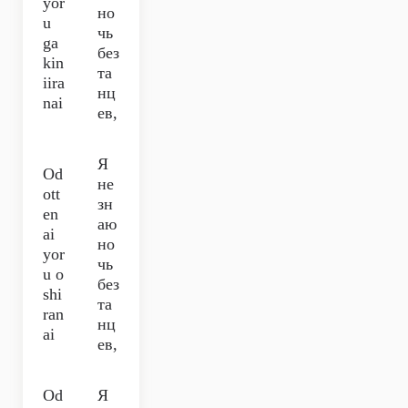
yor
но
u
чь
ga
без
kin
та
iira
нц
nai
ев,
Я
Od
не
ott
зн
en
аю
ai
но
yor
чь
u o
без
shi
та
ran
нц
ai
ев,
Od
Я