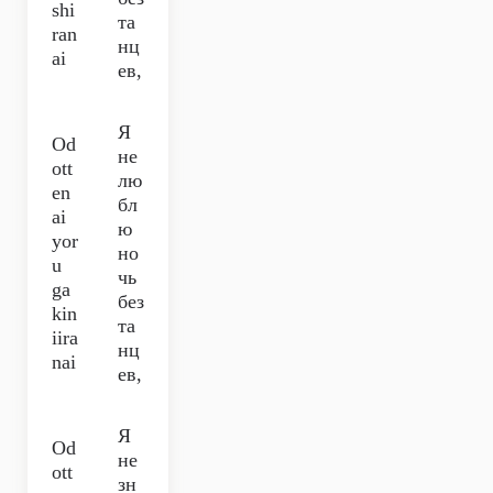
shi
та
ran
нц
ai
ев,
Я
Od
не
ott
лю
en
бл
ai
ю
yor
но
u
чь
ga
без
kin
та
iira
нц
nai
ев,
Я
Od
не
ott
зн