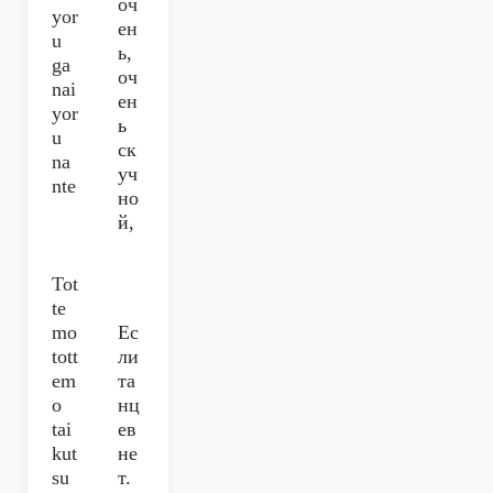
оч
yor
ен
u
ь,
ga
оч
nai
ен
yor
ь
u
ск
na
уч
nte
но
й,
Tot
te
mo
Ес
tott
ли
em
та
o
нц
tai
ев
kut
не
su
т.