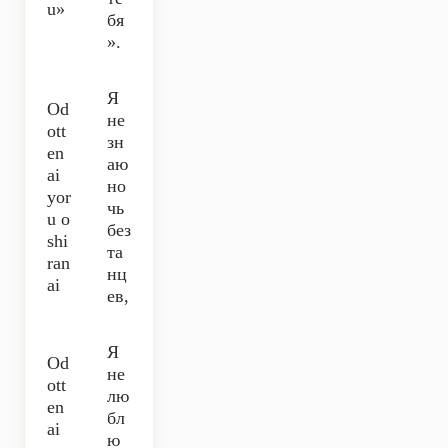
u»
бя
».
Я
Od
не
ott
зн
en
аю
ai
но
yor
чь
u o
без
shi
та
ran
нц
ai
ев,
Я
Od
не
ott
лю
en
бл
ai
ю