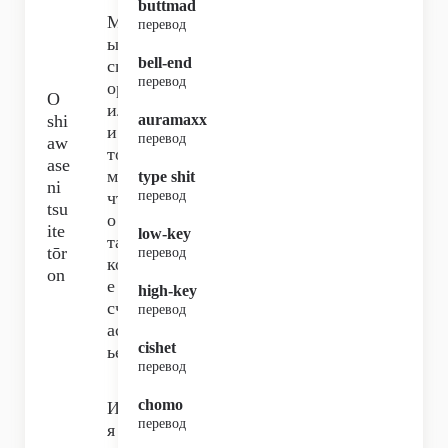
buttmad
М
перевод
ы
bell-end
сп
перевод
ор
O
ил
shi
auramaxx
и о
перевод
aw
то
ase
м,
type shit
ni
чт
перевод
tsu
о
ite
low-key
та
tōr
перевод
ко
on
е
high-key
сч
перевод
аст
cishet
ье,
перевод
chomo
И
перевод
я