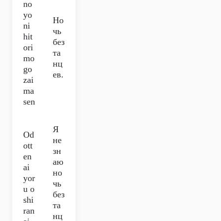
no
yo
Но
ni
чь
hit
без
ori
та
mo
нц
go
ев.
zai
ma
sen
Я
Od
не
ott
зн
en
аю
ai
но
yor
чь
u o
без
shi
та
ran
нц