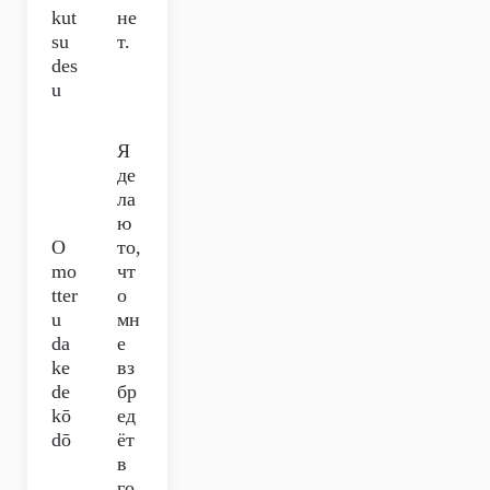
kut
не
su
т.
des
u
Я
де
ла
ю
O
то,
mo
чт
tter
о
u
мн
da
е
ke
вз
de
бр
kō
ед
dō
ёт
в
го