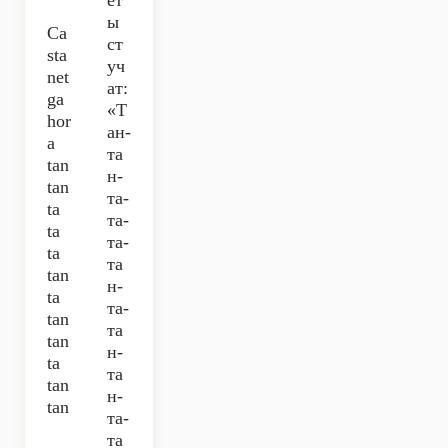
ет
ы
Ca
ст
sta
уч
net
ат:
ga
«Т
hor
ан-
a
та
tan
н-
tan
та-
ta
та-
ta
та-
ta
та
tan
н-
ta
та-
tan
та
tan
н-
ta
та
tan
н-
tan
та-
та