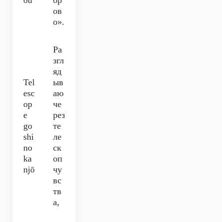
ou
ор
ов
о».
Ра
згл
яд
Tel
ыв
esc
аю
op
че
e
рез
go
те
shi
ле
no
ск
ka
оп
njō
чу
вс
тв
а,