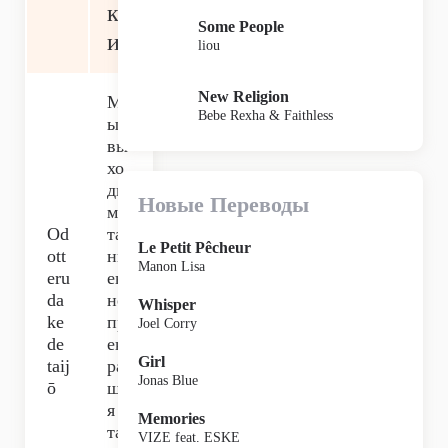
к
Some People
и
liou
New Religion
М
Bebe Rexha & Faithless
ы
вы
хо
ди
Новые Переводы
м с
Od
та
Le Petit Pêcheur
ott
нц
Manon Lisa
eru
ев
da
не
Whisper
ke
пр
Joel Corry
de
ек
Girl
taij
ра
Jonas Blue
ō
ща
я
Memories
та
VIZE feat. ESKE