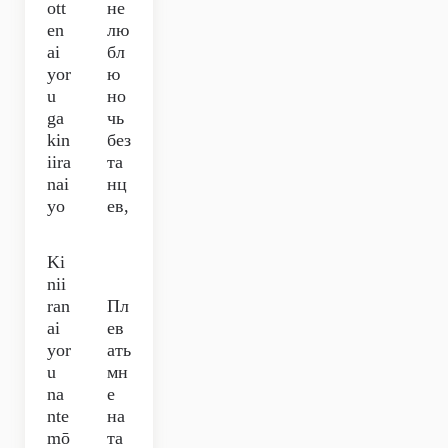
ott
не
en
лю
ai
бл
yor
ю
u
но
ga
чь
kin
без
iira
та
nai
нц
yo
ев,
Ki
nii
ran
Пл
ai
ев
yor
ать
u
мн
na
е
nte
на
mō
та