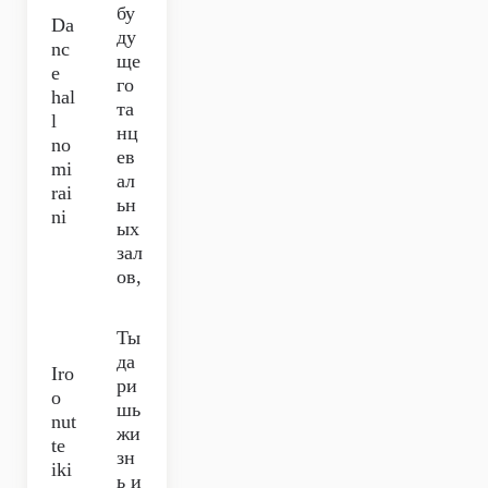
бу
Da
ду
nc
ще
e
го
hal
та
l
нц
no
ев
mi
ал
rai
ьн
ni
ых
зал
ов,
Ты
да
Iro
ри
o
шь
nut
жи
te
зн
iki
ь и