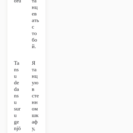
oru
та
нц
ев
ать
с
то
бо
й.
Ta
Я
ns
та
u
нц
de
ую
da
в
ns
сте
u
нн
sur
ом
u
шк
ge
аф
njō
у,