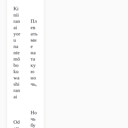
Ki
nii
ran
Пл
ai
ев
yor
ать
u
мн
na
е
nte
на
mō
та
bo
ку
ku
ю
wa
но
shi
чь,
ran
ai
Но
чь
Od
бу