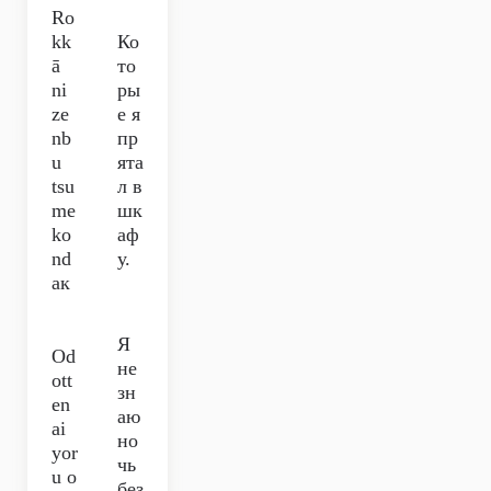
Ro
kk
Ко
ā
то
ni
ры
ze
е я
nb
пр
u
ята
tsu
л в
me
шк
ko
аф
nd
у.
aк
Я
Od
не
ott
зн
en
аю
ai
но
yor
чь
u o
без