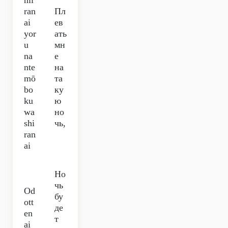
nii
ran
Пл
ai
ев
yor
ать
u
мн
na
е
nte
на
mō
та
bo
ку
ku
ю
wa
но
shi
чь,
ran
ai
Но
чь
Od
бу
ott
де
en
т
ai