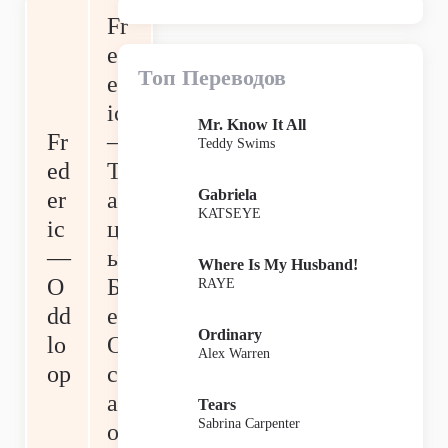
Fr
ed
Топ Переводов
er
ic
Mr. Know It All
Fr
—
Teddy Swims
ed
Т
Gabriela
er
ан
KATSEYE
ic
ц
—
ы
Where Is My Husband!
O
Б
RAYE
dd
ез
Ordinary
lo
О
Alex Warren
op
ст
ан
Tears
Sabrina Carpenter
ов