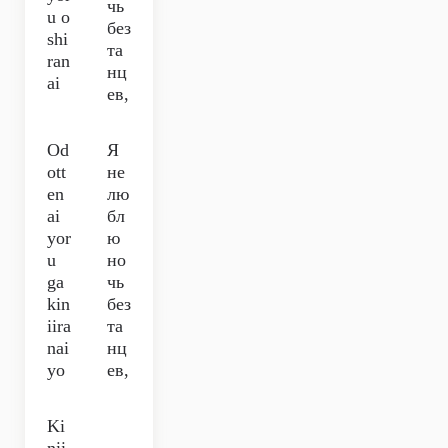
чь
u o
без
shi
та
ran
нц
ai
ев,
Od
Я
ott
не
en
лю
ai
бл
yor
ю
u
но
ga
чь
kin
без
iira
та
nai
нц
yo
ев,
Ki