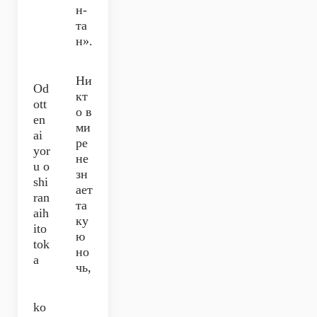
н-
та
н».
Ни
Od
кт
ott
о в
en
ми
ai
ре
yor
не
u o
зн
shi
ает
ran
та
aih
ку
ito
ю
tok
но
a
чь,
ko