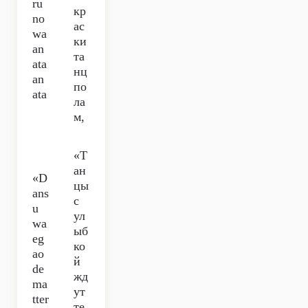
ru
кр
no
ас
wa
ки
an
та
ata
нц
an
по
ata
ла
м,
«Т
ан
«D
цы
ans
с
u
ул
wa
ыб
eg
ко
ao
й
de
жд
ma
ут
tter
те