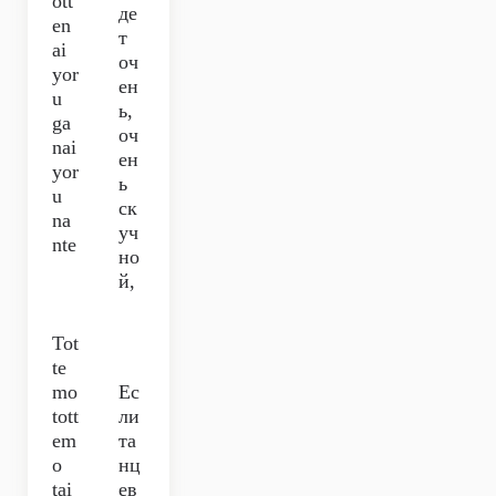
ott
де
en
т
ai
оч
yor
ен
u
ь,
ga
оч
nai
ен
yor
ь
u
ск
na
уч
nte
но
й,
Tot
te
mo
Ес
tott
ли
em
та
o
нц
tai
ев