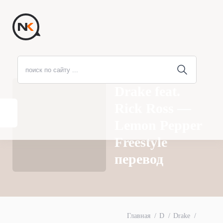
Drake feat.
Rick Ross —
Lemon Pepper
Freestyle
перевод
Главная
D
Drake