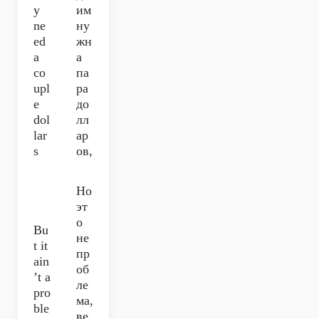
y
им
ne
ну
ed
жн
a
а
co
па
upl
ра
e
до
dol
лл
lar
ар
s
ов,
Но
эт
о
Bu
не
t it
пр
ain
об
’t a
ле
pro
ма,
ble
ве