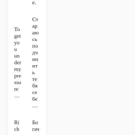
е.
Ст
ар
To
аю
get
сь
yo
по
u
дч
un
ин
der
ит
my
ь
pre
те
ssu
бя
re
се
…
бе
…
Ri
Бо
ch
гач