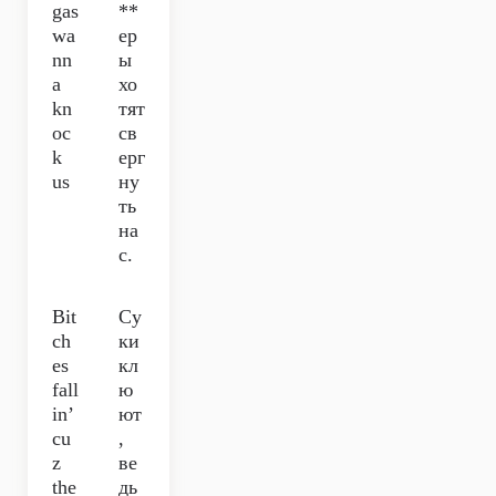
gas
**
wa
ер
nn
ы
a
хо
kn
тят
oc
св
k
ерг
us
ну
ть
на
с.
Bit
Су
ch
ки
es
кл
fall
ю
in’
ют
cu
,
z
ве
the
дь