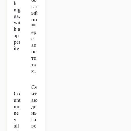
бо
h
гат
nig
ый
ga,
ни
wit
**
h a
ер
ap
с
pet
ап
ite
пе
ти
то
м,
Сч
Co
ит
unt
аю
mo
де
nе
нь
y
ги
all
вс