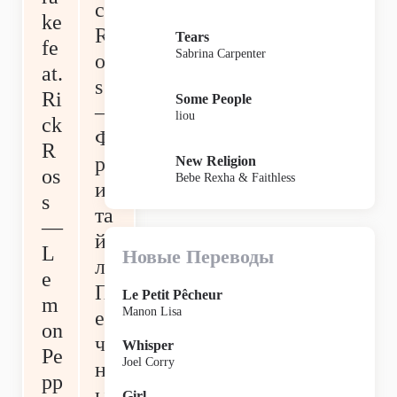
ck
ke
R
Tears
fe
Sabrina Carpenter
os
at.
s
Ri
Some People
—
liou
ck
Ф
R
р
New Religion
os
Bebe Rexha & Faithless
ис
s
та
—
й
L
Новые Переводы
л
e
П
Le Petit Pêcheur
m
Manon Lisa
ер
on
че
Whisper
Pe
Joel Corry
н
pp
ы
Girl