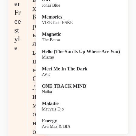
er
Jonas Blue
х
Fr
К
Memories
ee
VIZE feat. ESKE
р
st
ы
Magnetic
yl
The Bausa
л
e
ы
Hello (The Sun Is Up Where Are You)
Mizmo
ш
ек
Meet Me In The Dark
AVE
С
Л
ONE TRACK MIND
Naïka
и
Maladie
м
Mauvais Djo
о
Energy
н
Ava Max & BIA
о