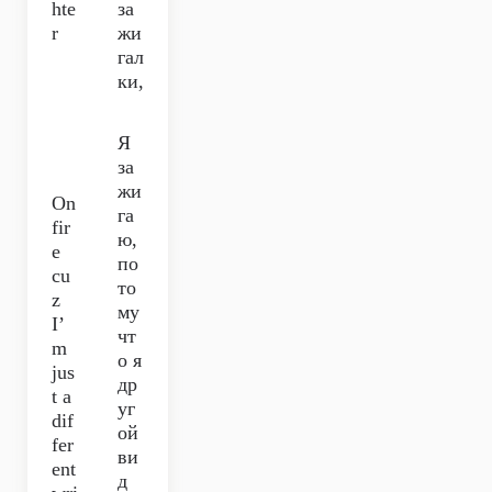
hte
за
r
жи
гал
ки,
Я
за
жи
On
га
fir
ю,
e
по
cu
то
z
му
I’
чт
m
о я
jus
др
t a
уг
dif
ой
fer
ви
ent
д