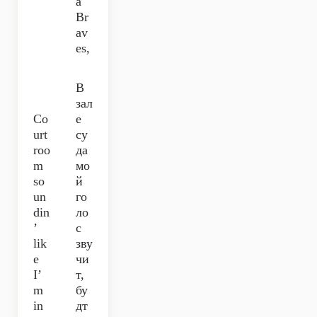
a
Br
av
es,
В
зал
Co
е
urt
су
roo
да
m
мо
so
й
un
го
din
ло
’
с
lik
зву
e
чи
I’
т,
m
бу
in
дт