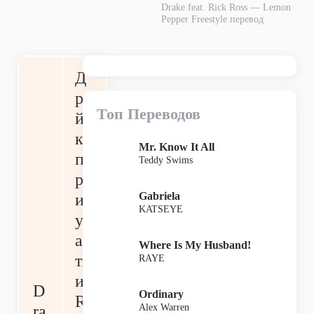
Drake feat. Rick Ross — Lemon
Pepper Freestyle перевод
Д
ре
Топ Переводов
й
к
Mr. Know It All
п
Teddy Swims
р
Gabriela
и
KATSEYE
уч
ас
Where Is My Husband!
ти
RAYE
и
D
Ordinary
Ri
Alex Warren
ra