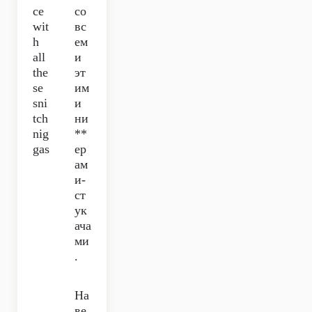
ce
со
wit
вс
h
ем
all
и
the
эт
se
им
sni
и
tch
ни
nig
**
gas
ер
ам
и-
ст
ук
ача
ми
.
На
ве