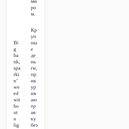
ми
ро
м.
Кр
уп
Bi
ны
g
е
ba
де
nk,
нь
spa
ги,
rki
пр
n’
ик
we
ур
ed
ив
wit
аю
ho
тр
ut
ав
a
ку
lig
без