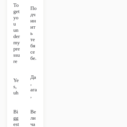
To
По
get
дч
yo
ин
u
ит
un
ь
der
те
my
бя
pre
се
ssu
бе.
re
Да
Ye
,
s,
ага
uh
,
Bi
Ве
gg
ли
est
ча