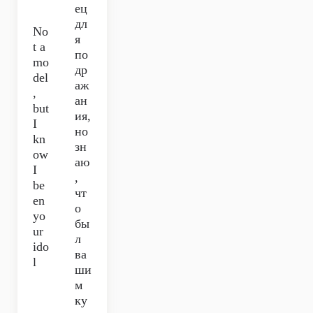
ец
дл
No
я
t a
по
mo
др
del
аж
,
ан
but
ия,
I
но
kn
зн
ow
аю
I
,
be
чт
en
о
yo
бы
ur
л
ido
ва
l
ши
м
ку