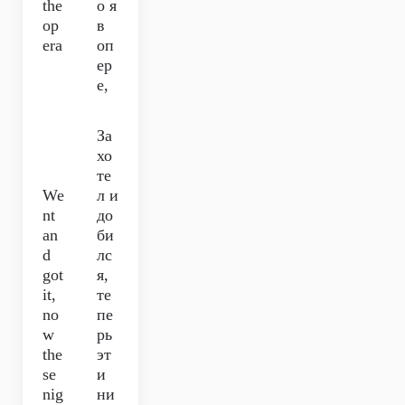
the
о я
op
в
era
оп
ер
е,
За
хо
те
We
л и
nt
до
an
би
d
лс
got
я,
it,
те
no
пе
w
рь
the
эт
se
и
nig
ни