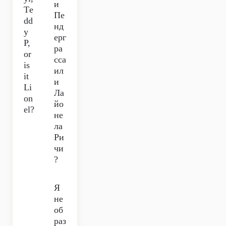
и
Tе
Пе
dd
нд
y
ерг
P,
ра
or
сса
is
ил
it
и
Li
Ла
on
йо
el?
не
ла
Ри
чи
?
Я
не
об
раз