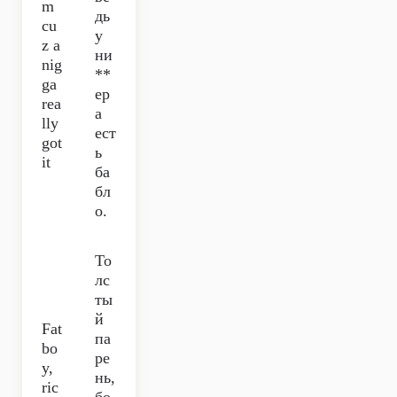
m
дь
cu
у
z a
ни
nig
**
ga
ер
rea
а
lly
ест
got
ь
it
ба
бл
о.
То
лс
ты
й
Fat
па
bo
ре
y,
нь,
ric