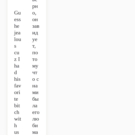
рн
Gu
о,
ess
он
he
зав
jea
ид
lou
уе
s
т,
cu
по
z I
то
ha
му
d
чт
his
о с
fav
на
ori
ми
te
бы
bit
ла
ch
его
wit
лю
h
би
us
ма