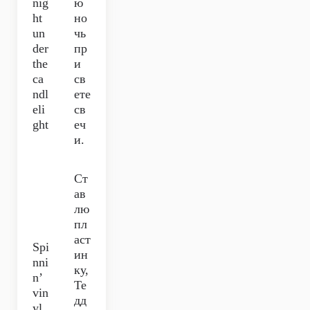
nig
ю
ht
но
un
чь
der
пр
the
и
ca
св
ndl
ете
eli
св
ght
еч
и.
Ст
ав
лю
пл
аст
Spi
ин
nni
ку,
n’
Те
vin
дд
yl,