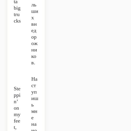
ta
ль
big
ши
tru
х
cks
вн
ед
ор
ож
ни
ко
в.
На
ст
Ste
уп
ppi
иш
n’
ь
on
мн
my
е
fee
на
t,
но