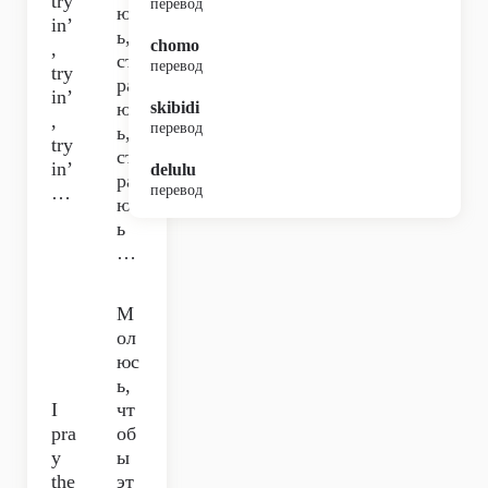
try
перевод
юс
in’
ь,
chomo
,
ста
перевод
try
ра
in’
юс
skibidi
,
перевод
ь,
try
ста
in’
delulu
ра
…
перевод
юс
ь
…
М
ол
юс
ь,
I
чт
pra
об
y
ы
the
эт