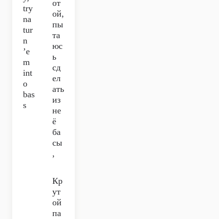
от
try
ой,
na
пы
tur
та
n
юс
’e
ь
m
сд
int
ел
o
ать
bas
из
s
не
ё
ба
сы
,
Кр
ут
ой
па