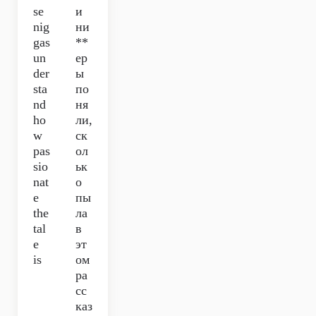
se
и
nig
ни
gas
**
un
ер
der
ы
sta
по
nd
ня
ho
ли,
w
ск
pas
ол
sio
ьк
nat
о
e
пы
the
ла
tal
в
e
эт
is
ом
ра
сс
каз