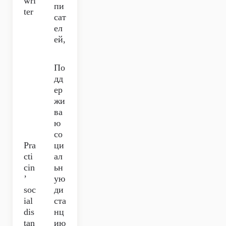
wri
пи
ter
сат
ел
ей,
По
дд
ер
жи
ва
ю
со
Pra
ци
cti
ал
cin
ьн
’
ую
soc
ди
ial
ста
dis
нц
tan
ию