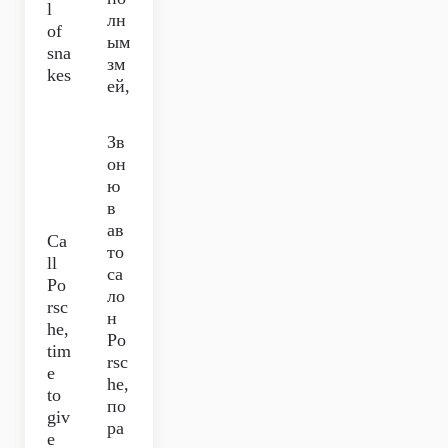
l
лн
of
ым
sna
зм
kes
ей,
Зв
он
ю
в
ав
Ca
то
ll
са
Po
ло
rsc
н
he,
Po
tim
rsc
e
he,
to
по
giv
ра
e