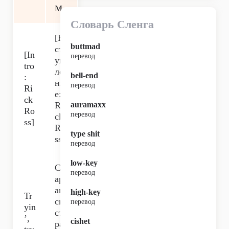
м
Словарь Сленга
[В
buttmad
ст
[In
перевод
уп
tro
ле
bell-end
:
ни
перевод
Ri
е:
ck
Ri
auramaxx
Ro
перевод
ck
ss]
Ro
type shit
ss]
перевод
low-key
Ст
перевод
ар
аю
high-key
Tr
сь,
перевод
yin
ста
’,
cishet
ра