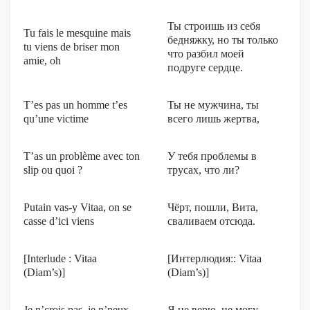
Ты строишь из себя
Tu fais le mesquine mais
бедняжку, но ты только
tu viens de briser mon
что разбил моей
amie, oh
подруге сердце.
T’es pas un homme t’es
Ты не мужчина, ты
qu’une victime
всего лишь жертва,
T’as un problème avec ton
У тебя проблемы в
slip ou quoi ?
трусах, что ли?
Putain vas-y Vitaa, on se
Чёрт, пошли, Вита,
casse d’ici viens
сваливаем отсюда.
[Interlude : Vitaa
[Интерлюдия:: Vitaa
(Diam’s)]
(Diam’s)]
Je n’crois pas, je n’peux
Я не верю, не могу