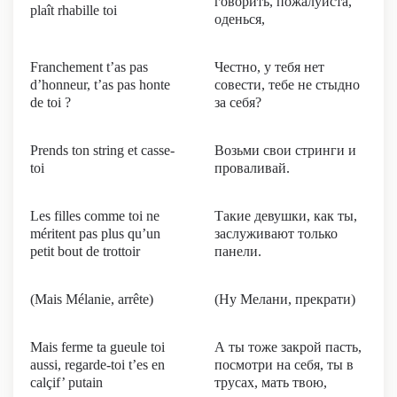
говорить, пожалуйста,
plaît rhabille toi
оденься,
Franchement t’as pas
Честно, у тебя нет
d’honneur, t’as pas honte
совести, тебе не стыдно
de toi ?
за себя?
Prends ton string et casse-
Возьми свои стринги и
toi
проваливай.
Les filles comme toi ne
Такие девушки, как ты,
méritent pas plus qu’un
заслуживают только
petit bout de trottoir
панели.
(Mais Mélanie, arrête)
(Ну Мелани, прекрати)
Mais ferme ta gueule toi
А ты тоже закрой пасть,
aussi, regarde-toi t’es en
посмотри на себя, ты в
calçif’ putain
трусах, мать твою,