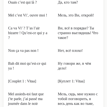
Ouais c’est qui là ?
Да, кто там?
Mel c’est Vi’, ouvre moi !
Мель, это Ви, открой!
Ca va Vi’ ? T’as l’air
Ви, всё в порядке? Ты
bizarre ! Qu’est-ce qui y a
странно выглядишь! Что
?
такое?
Non ça va pas non !
Нет, всё плохо!
Bah dit moi qu’est-ce qui
Ну говори же, в чём
ya !
дело!
[Couplet 1 : Vitaa]
[Куплет 1: Vitaa]
Mel assieds-toi faut que
Мель, сядь, мне нужно с
j’te parle, j’ai passé ma
тобой поговорить, я
journée dans le noir
весь день как во тьме,