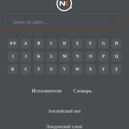
0-9
A
B
C
D
E
F
G
H
I
J
K
L
M
N
O
P
Q
R
S
T
U
V
W
X
Y
Z
Исполнители
Словарь
Английский мат
Лондонский сленг