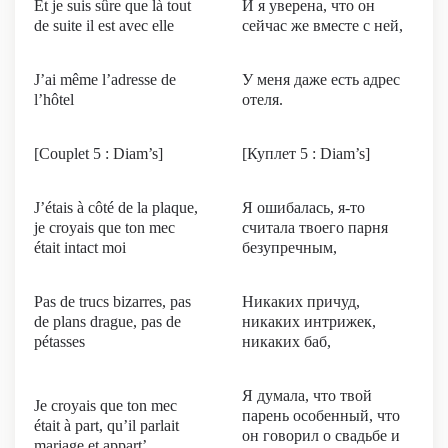
Et je suis sûre que là tout
И я уверена, что он
de suite il est avec elle
сейчас же вместе с ней,
J’ai même l’adresse de
У меня даже есть адрес
l’hôtel
отеля.
[Couplet 5 : Diam’s]
[Куплет 5 : Diam’s]
J’étais à côté de la plaque,
Я ошибалась, я-то
je croyais que ton mec
считала твоего парня
était intact moi
безупречным,
Pas de trucs bizarres, pas
Никаких причуд,
de plans drague, pas de
никаких интрижек,
pétasses
никаких баб,
Я думала, что твой
Je croyais que ton mec
парень особенный, что
était à part, qu’il parlait
он говорил о свадьбе и
mariage et appart’