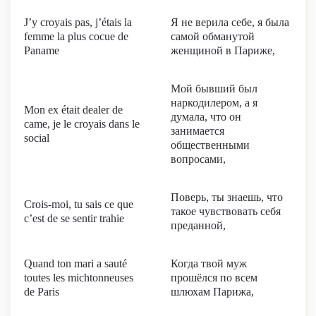
J’y croyais pas, j’étais la
Я не верила себе, я была
femme la plus cocue de
самой обманутой
Paname
женщиной в Париже,
Мой бывший был
наркодилером, а я
Mon ex était dealer de
думала, что он
came, je le croyais dans le
занимается
social
общественными
вопросами,
Поверь, ты знаешь, что
Crois-moi, tu sais ce que
такое чувствовать себя
c’est de se sentir trahie
преданной,
Quand ton mari a sauté
Когда твой муж
toutes les michtonneuses
прошёлся по всем
de Paris
шлюхам Парижа,