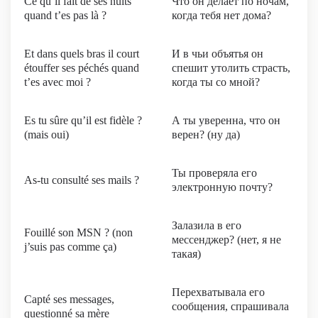
Ce qu’il fait de ses nuits
Что он делает по ночам,
quand t’es pas là ?
когда тебя нет дома?
Et dans quels bras il court
И в чьи объятья он
étouffer ses péchés quand
спешит утолить страсть,
t’es avec moi ?
когда ты со мной?
Es tu sûre qu’il est fidèle ?
А ты уверенна, что он
(mais oui)
верен? (ну да)
Ты проверяла его
As-tu consulté ses mails ?
электронную почту?
Залазила в его
Fouillé son MSN ? (non
мессенджер? (нет, я не
j’suis pas comme ça)
такая)
Перехватывала его
Capté ses messages,
сообщения, спрашивала
questionné sa mère