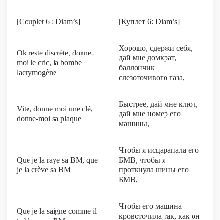
[Couplet 6 : Diam’s]
[Куплет 6: Diam’s]
Хорошо, сдержи себя,
Ok reste discrète, donne-
дай мне домкрат,
moi le cric, la bombe
баллончик
lacrymogène
слезоточивого газа,
Быстрее, дай мне ключ,
Vite, donne-moi une clé,
дай мне номер его
donne-moi sa plaque
машины,
Чтобы я исцарапала его
Que je la raye sa BM, que
БМВ, чтобы я
je la crève sa BM
проткнула шины его
БМВ,
Чтобы его машина
Que je la saigne comme il
кровоточила так, как он