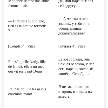
Mon mec se tape une autre
Да, мой парень завёл
femme ouais
себе другую.
— А что ты о ней
— Et tu sais quoi d’elle,
знаешь, у тебя есть
t’en as la preuve formelle
убедительные
?
доказательства?
[Couplet 4 : Vitaa]
[Куплет 4 : Vitaa]
Её зовут Энди, она
Elle s’appelle Andy, fille
ночная бабочка, у неё
de la nuit, elle a un mec
есть парень, который
qui vit sur Saint-Denis
живёт в Сен-Дени,
Я не закончила: во
J’ai pas fini : je les ai vus
вторник я видела их
ensemble mardi
вместе.