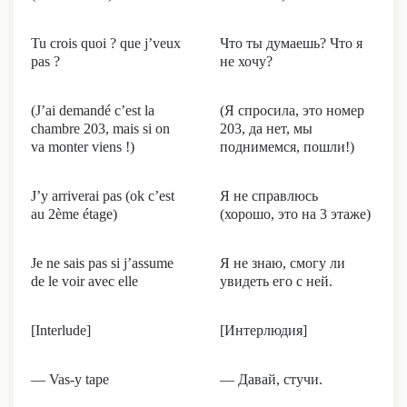
Tu crois quoi ? que j’veux
Что ты думаешь? Что я
pas ?
не хочу?
(J’ai demandé c’est la
(Я спросила, это номер
chambre 203, mais si on
203, да нет, мы
va monter viens !)
поднимемся, пошли!)
J’y arriverai pas (ok c’est
Я не справлюсь
au 2ème étage)
(хорошо, это на 3 этаже)
Je ne sais pas si j’assume
Я не знаю, смогу ли
de le voir avec elle
увидеть его с ней.
[Interlude]
[Интерлюдия]
— Vas-y tape
— Давай, стучи.