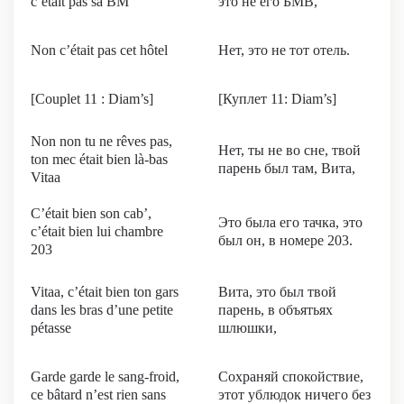
c’était pas sa BM
это не его БМВ,
Non c’était pas cet hôtel
Нет, это не тот отель.
[Couplet 11 : Diam’s]
[Куплет 11: Diam’s]
Non non tu ne rêves pas,
Нет, ты не во сне, твой
ton mec était bien là-bas
парень был там, Вита,
Vitaa
C’était bien son cab’,
Это была его тачка, это
c’était bien lui chambre
был он, в номере 203.
203
Vitaa, c’était bien ton gars
Вита, это был твой
dans les bras d’une petite
парень, в объятьях
pétasse
шлюшки,
Garde garde le sang-froid,
Сохраняй спокойствие,
ce bâtard n’est rien sans
этот ублюдок ничего без