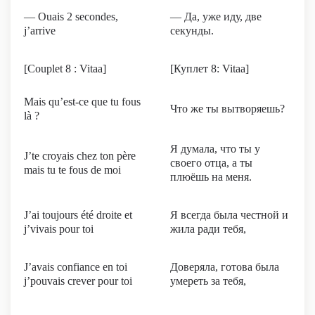
— Ouais 2 secondes,
— Да, уже иду, две
j’arrive
секунды.
[Couplet 8 : Vitaa]
[Куплет 8: Vitaa]
Mais qu’est-ce que tu fous
Что же ты вытворяешь?
là ?
Я думала, что ты у
J’te croyais chez ton père
своего отца, а ты
mais tu te fous de moi
плюёшь на меня.
J’ai toujours été droite et
Я всегда была честной и
j’vivais pour toi
жила ради тебя,
J’avais confiance en toi
Доверяла, готова была
j’pouvais crever pour toi
умереть за тебя,