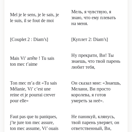
Мель, я чувствую, я
Mel je le sens, je le sais, je
знаю, что ему плевать
le suis, il se fout de moi
на меня.
[Couplet 2 : Diam’s]
[Куплет 2: Diam’s]
Ну прекрати, Ви! Ты
Mais Vi’ arrête ! Tu sais
знаешь, что твой парень
ton mec t’aime
любит тебя,
Ton mec m’a dit «Tu sais
Он сказал мне: «Знаешь,
Mélanie, Vi’ c’est une
Мелани, Ви просто
reine et je pourrai crever
королева, я готов
pour elle»
умереть за неё».
Faut pas que tu paniques,
Не паникуй, клянусь,
j’te jure ton mec assure,
твой парень уверяет, он
ton mec assume, Vi’ ouais
ответственный, Ви,