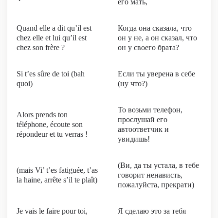
его мать,
Quand elle a dit qu’il est
Когда она сказала, что
chez elle et lui qu’il est
он у не, а он сказал, что
chez son frère ?
он у своего брата?
Si t’es sûre de toi (bah
Если ты уверена в себе
quoi)
(ну что?)
То возьми телефон,
Alors prends ton
прослушай его
téléphone, écoute son
автоответчик и
répondeur et tu verras !
увидишь!
(Ви, да ты устала, в тебе
(mais Vi’ t’es fatiguée, t’as
говорит ненависть,
la haine, arrête s’il te plaît)
пожалуйста, прекрати)
Je vais le faire pour toi,
Я сделаю это за тебя