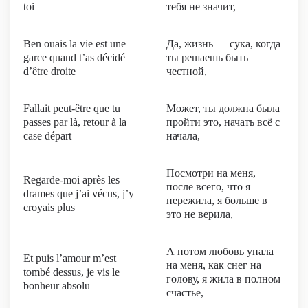
toi
тебя не значит,
Ben ouais la vie est une
Да, жизнь — сука, когда
garce quand t’as décidé
ты решаешь быть
d’être droite
честной,
Fallait peut-être que tu
Может, ты должна была
passes par là, retour à la
пройти это, начать всё с
case départ
начала,
Посмотри на меня,
Regarde-moi après les
после всего, что я
drames que j’ai vécus, j’y
пережила, я больше в
croyais plus
это не верила,
А потом любовь упала
Et puis l’amour m’est
на меня, как снег на
tombé dessus, je vis le
голову, я жила в полном
bonheur absolu
счастье,