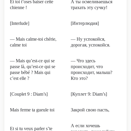
Et toi t’oses baiser cette
А ты осмеливаешься
chienne !
трахать эту сучку!
[Interlude]
[Интерлюдия]
— Mais calme-toi chérie,
— Ну успокойся,
calme toi
дорогая, успокойся.
— Mais qu’est-ce qui se
— Что здесь
passe là, qu’est-ce qui se
происходит, что
passe bébé ? Mais qui
происходит, малыш?
c’est elle ?
Кто это?
[Couplet 9 : Diam’s]
[Куплет 9: Diam’s]
Mais ferme ta gueule toi
Закрой свою пасть,
А если хочешь
Et si tu veux parler s’te