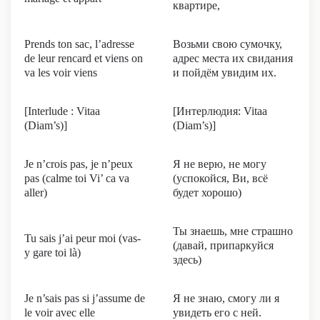
квартире,
Prends ton sac, l’adresse
Возьми свою сумочку,
de leur rencard et viens on
адрес места их свидания
va les voir viens
и пойдём увидим их.
[Interlude : Vitaa
[Интерлюдия: Vitaa
(Diam’s)]
(Diam’s)]
Je n’crois pas, je n’peux
Я не верю, не могу
pas (calme toi Vi’ ca va
(успокойся, Ви, всё
aller)
будет хорошо)
Ты знаешь, мне страшно
Tu sais j’ai peur moi (vas-
(давай, припаркуйся
y gare toi là)
здесь)
Je n’sais pas si j’assume de
Я не знаю, смогу ли я
le voir avec elle
увидеть его с ней.