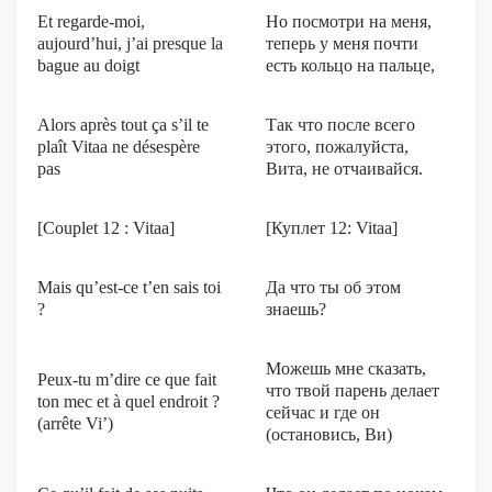
Et regarde-moi,
Но посмотри на меня,
aujourd’hui, j’ai presque la
теперь у меня почти
bague au doigt
есть кольцо на пальце,
Alors après tout ça s’il te
Так что после всего
plaît Vitaa ne désespère
этого, пожалуйста,
pas
Вита, не отчаивайся.
[Couplet 12 : Vitaa]
[Куплет 12: Vitaa]
Mais qu’est-ce t’en sais toi
Да что ты об этом
?
знаешь?
Можешь мне сказать,
Peux-tu m’dire ce que fait
что твой парень делает
ton mec et à quel endroit ?
сейчас и где он
(arrête Vi’)
(остановись, Ви)