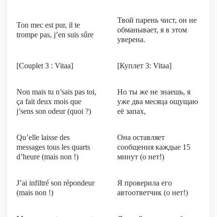
Твой парень чист, он не
Ton mec est pur, il te
обманывает, я в этом
trompe pas, j’en suis sûre
уверена.
[Couplet 3 : Vitaa]
[Куплет 3: Vitaa]
Non mais tu n’sais pas toi,
Но ты же не знаешь, я
ça fait deux mois que
уже два месяца ощущаю
j’sens son odeur (quoi ?)
её запах,
Qu’elle laisse des
Она оставляет
messages tous les quarts
сообщения каждые 15
d’heure (mais non !)
минут (о нет!)
J’ai infiltré son répondeur
Я проверила его
(mais non !)
автоответчик (о нет!)