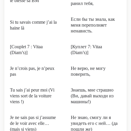
te blesse sa BM
ранил тебя,
Если бы ты знала, как
Si tu savais comme j’ai la
меня переполняет
haine là
ненависть.
[Couplet 7 : Vitaa
[Куплет 7: Vitaa
(Diam’s)]
(Diam’s)]
Je n’crois pas, je n’peux
Не верю, не могу
pas
поверить,
Tu sais j’ai peur moi (Vi
Знаешь, мне страшно
viens sort de la voiture
(Ви, давай выходи из
viens !)
машины!)
Je ne sais pas si j’assume
Не знаю, смогу ли я
de le voir avec elle…
увидеть его с ней… (да
(mais si viens)
пошли же)