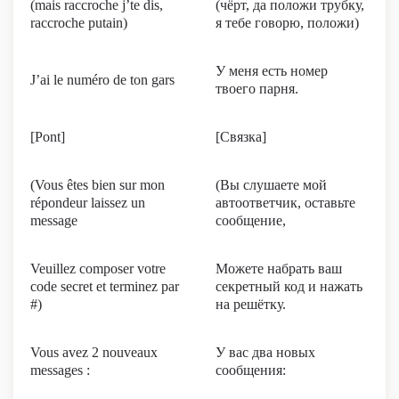
(mais raccroche j’te dis,
(чёрт, да положи трубку,
raccroche putain)
я тебе говорю, положи)
У меня есть номер
J’ai le numéro de ton gars
твоего парня.
[Pont]
[Связка]
(Vous êtes bien sur mon
(Вы слушаете мой
répondeur laissez un
автоответчик, оставьте
message
сообщение,
Veuillez composer votre
Можете набрать ваш
code secret et terminez par
секретный код и нажать
#)
на решётку.
Vous avez 2 nouveaux
У вас два новых
messages :
сообщения: