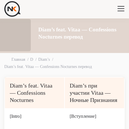
Diam’s feat. Vitaa — Confessions
Nocturnes перевод
Главная
D
Diam’s
Diam’s feat. Vitaa — Confessions Nocturnes перевод
Diam’s feat. Vitaa
Diam’s при
— Confessions
участии Vitaa —
Nocturnes
Ночные Признания
[Intro]
[Вступление]