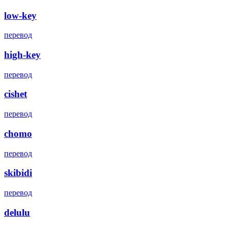
low-key
перевод
high-key
перевод
cishet
перевод
chomo
перевод
skibidi
перевод
delulu