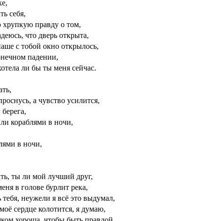
е,
ть себя,
хрупкую правду о том,
адеюсь, что дверь открыта,
аше с тобой окно открылось,
конечном падении,
хотела ли бы ты меня сейчас.
ать,
роснусь, а чувство усилится,
 берега,
ли кораблями в ночи,
ями в ночи,
ть, ты ли мой лучший друг,
меня в голове бурлит река,
 тебя, неужели я всё это выдумал,
моё сердце колотится, я думаю,
ком хороша, чтобы быть правдой,