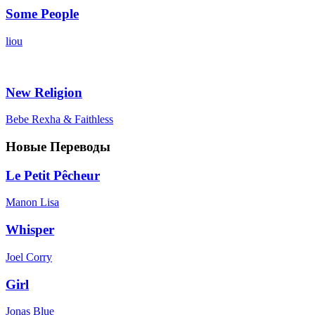
Some People
liou
New Religion
Bebe Rexha & Faithless
Новые Переводы
Le Petit Pêcheur
Manon Lisa
Whisper
Joel Corry
Girl
Jonas Blue