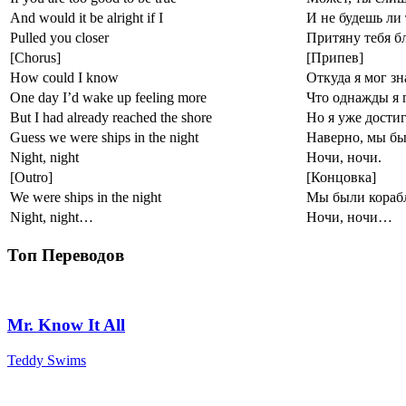
And would it be alright if I
И не будешь ли 
Pulled you closer
Притяну тебя бл
[Chorus]
[Припев]
How could I know
Откуда я мог зн
One day I’d wake up feeling more
Что однажды я п
But I had already reached the shore
Но я уже достиг
Guess we were ships in the night
Наверно, мы бы
Night, night
Ночи, ночи.
[Outro]
[Концовка]
We were ships in the night
Мы были корабл
Night, night…
Ночи, ночи…
Топ Переводов
Mr. Know It All
Teddy Swims