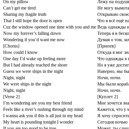
On my pillow
Лежу на подушк
Can’t get me tired
Не могу вымота
Sharing my fragile truth
Открываю свою 
That I still hope the door is open
Что я всё ещё н
Cuz the window opened one time with you and me
Ведь однажды н
Now my forever’s falling down
Теперь я в бес
Wondering if you’d want me now
Думая о том, за
[Chorus]
[Припев]
How could I know
Откуда я мог зн
One day I’d wake up feeling more
Что однажды я п
But I had already reached the shore
Но я уже достиг
Guess we were ships in the night
Наверно, мы бы
Night, night
Ночи, ночи.
We were ships in the night
Мы были корабл
Night, night
Ночи, ночи.
[Verse 2]
[Куплет 2]
I’m wondering are you my best friend
Мне хочется зна
Feels like a river’s rushing through my mind
Кажется, что у 
I wanna ask you if this is all just in my head
Я хочу спросить
My heart is pounding tonight I wonder
Сегодня ночью 
If you are too good to be true
Может, ты слиш