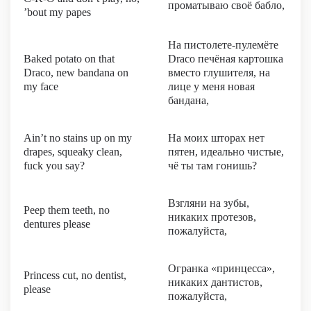
проматываю своё бабло,
’bout my papes
На пистолете-пулемёте
Baked potato on that
Draco печёная картошка
Draco, new bandana on
вместо глушителя, на
my face
лице у меня новая
бандана,
Ain’t no stains up on my
На моих шторах нет
drapes, squeaky clean,
пятен, идеально чистые,
fuck you say?
чё ты там гонишь?
Взгляни на зубы,
Peep them teeth, no
никаких протезов,
dentures please
пожалуйста,
Огранка «принцесса»,
Princess cut, no dentist,
никаких дантистов,
please
пожалуйста,