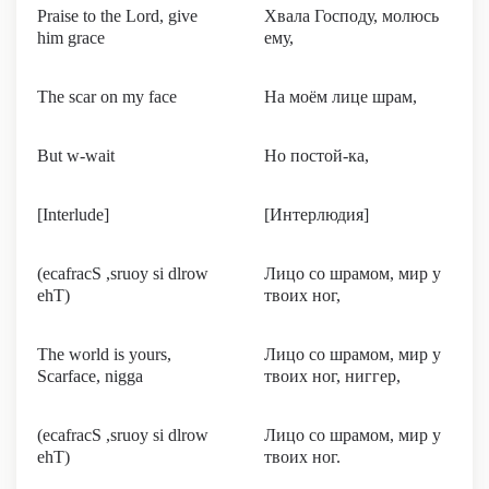
Praise to the Lord, give
Хвала Господу, молюсь
him grace
ему,
The scar on my face
На моём лице шрам,
But w-wait
Но постой-ка,
[Interlude]
[Интерлюдия]
(​ecafracS ,sruoy si dlrow
Лицо со шрамом, мир у
ehT)
твоих ног,
The world is yours,
Лицо со шрамом, мир у
Scarface, nigga
твоих ног, ниггер,
(​ecafracS ,sruoy si dlrow
Лицо со шрамом, мир у
ehT)
твоих ног.