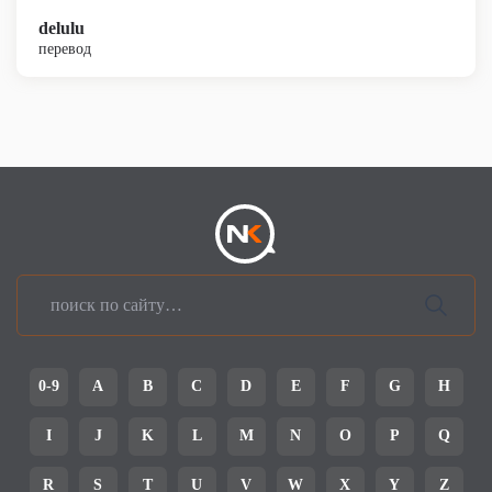
delulu
перевод
0-9
A
B
C
D
E
F
G
H
I
J
K
L
M
N
O
P
Q
R
S
T
U
V
W
X
Y
Z