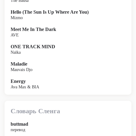
The Bausa
Hello (The Sun Is Up Where Are You)
Mizmo
Meet Me In The Dark
AVE
ONE TRACK MIND
Naïka
Maladie
Mauvais Djo
Energy
Ava Max & BIA
Словарь Сленга
buttmad
перевод