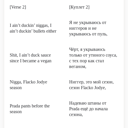
[Verse 2]
[Куплет 2]
Я не укрываюсь от
I ain’t duckin’ niggas, I
ниггеров и не
ain’t duckin’ bullets either
укрываюсь от пуль,
Чёрт, я укрываюсь
Shit, I ain’t duck sauce
только от утиного соуса,
since I became a vegan
с тех пор как стал
веганом,
Nigga, Flacko Jodye
Ниггер, это мой сезон,
season
сезон Flacko Jodye,
Надеваю штаны от
Prada pants before the
Prada ещё до начала
season
сезона,