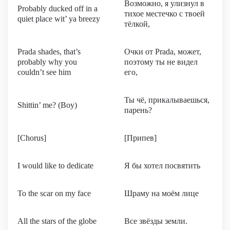
Возможно, я улизнул в
Probably ducked off in a
тихое местечко с твоей
quiet place wit’ ya breezy
тёлкой,
Prada shades, that’s
Очки от Prada, может,
probably why you
поэтому ты не видел
couldn’t see him
его,
Ты чё, прикалываешься,
Shittin’ me? (Boy)
парень?
[Chorus]
[Припев]
I would like to dedicate
Я бы хотел посвятить
To the scar on my face
Шраму на моём лице
All the stars of the globe
Все звёзды земли.