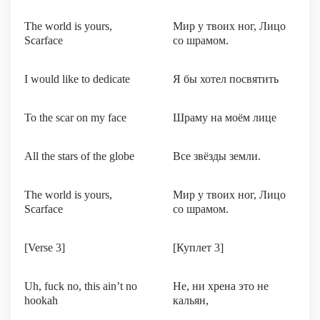
The world is yours,
Мир у твоих ног, Лицо
Scarface
со шрамом.
I would like to dedicate
Я бы хотел посвятить
To the scar on my face
Шраму на моём лице
All the stars of the globe
Все звёзды земли.
The world is yours,
Мир у твоих ног, Лицо
Scarface
со шрамом.
[Verse 3]
[Куплет 3]
Uh, fuck no, this ain’t no
Не, ни хрена это не
hookah
кальян,