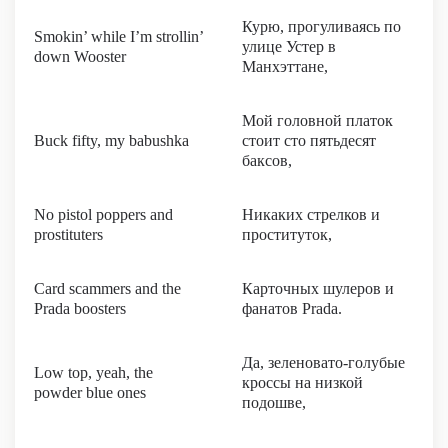
Курю, прогуливаясь по
Smokin’ while I’m strollin’
улице Устер в
down Wooster
Манхэттане,
Мой головной платок
Buck fifty, my babushka
стоит сто пятьдесят
баксов,
No pistol poppers and
Никаких стрелков и
prostituters
проституток,
Card scammers and the
Карточных шулеров и
Prada boosters
фанатов Prada.
Да, зеленовато-голубые
Low top, yeah, the
кроссы на низкой
powder blue ones
подошве,