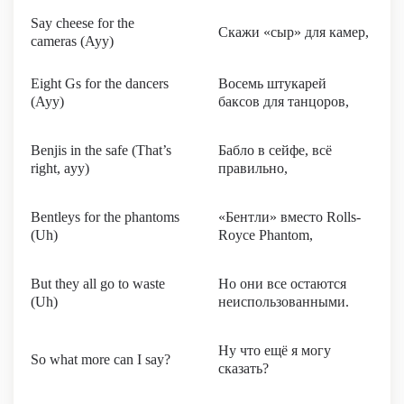
Say cheese for the
Скажи «сыр» для камер,
cameras (Ayy)
Eight Gs for the dancers
Восемь штукарей
(Ayy)
баксов для танцоров,
Benjis in the safe (That’s
Бабло в сейфе, всё
right, ayy)
правильно,
Bentleys for the phantoms
«Бентли» вместо Rolls-
(Uh)
Royce Phantom,
But they all go to waste
Но они все остаются
(Uh)
неиспользованными.
Ну что ещё я могу
So what more can I say?
сказать?