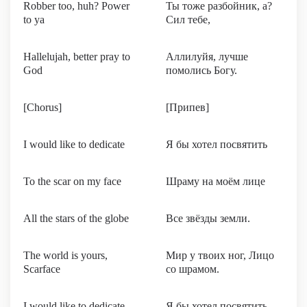
Robber too, huh? Power
Ты тоже разбойник, а?
to ya
Сил тебе,
Hallelujah, better pray to
Аллилуйя, лучше
God
помолись Богу.
[Chorus]
[Припев]
I would like to dedicate
Я бы хотел посвятить
To the scar on my face
Шраму на моём лице
All the stars of the globe
Все звёзды земли.
The world is yours,
Мир у твоих ног, Лицо
Scarface
со шрамом.
I would like to dedicate
Я бы хотел посвятить