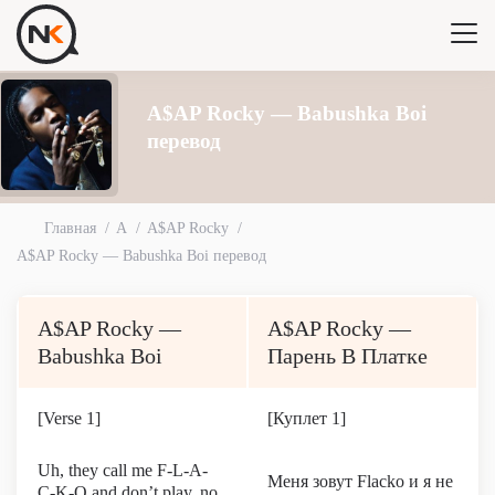
A$AP Rocky — Babushka Boi
перевод
Главная
A
A$AP Rocky
A$AP Rocky — Babushka Boi перевод
A$AP Rocky —
A$AP Rocky —
Babushka Boi
Парень В Платке
[Verse 1]
[Куплет 1]
Uh, they call me F-L-A-
Меня зовут Flacko и я не
C-K-O and don’t play, no,