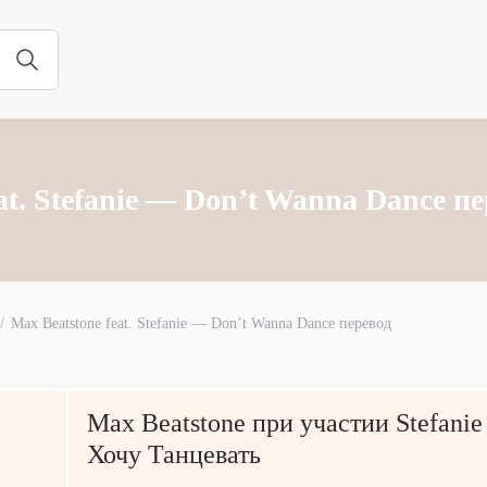
at. Stefanie — Don’t Wanna Dance п
Max Beatstone feat. Stefanie — Don’t Wanna Dance перевод
Max Beatstone при участии Stefani
Хочу Танцевать