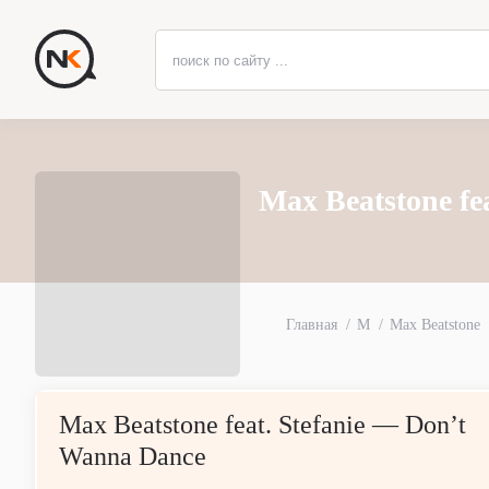
Max Beatstone fe
Главная
M
Max Beatstone
Max Beatstone feat. Stefanie — Don’t
Wanna Dance