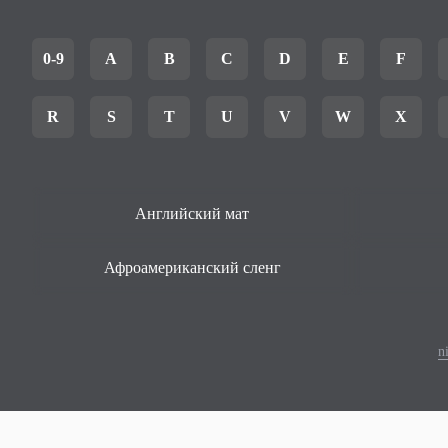
0-9
A
B
C
D
E
F
R
S
T
U
V
W
X
Английский мат
Афроамериканский сленг
n