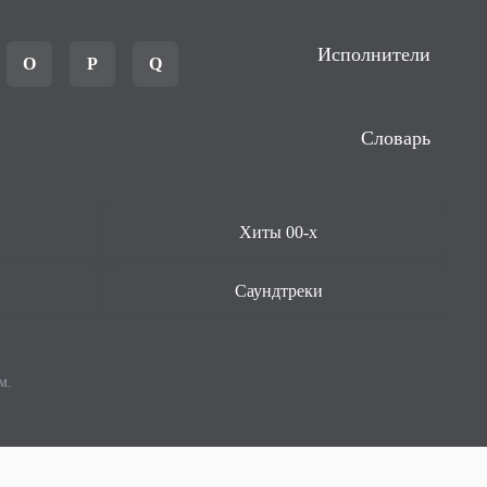
Исполнители
O
P
Q
Словарь
Хиты 00-х
Саундтреки
м.