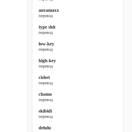
auramaxx
перевод
type shit
перевод
low-key
перевод
high-key
перевод
cishet
перевод
chomo
перевод
skibidi
перевод
delulu