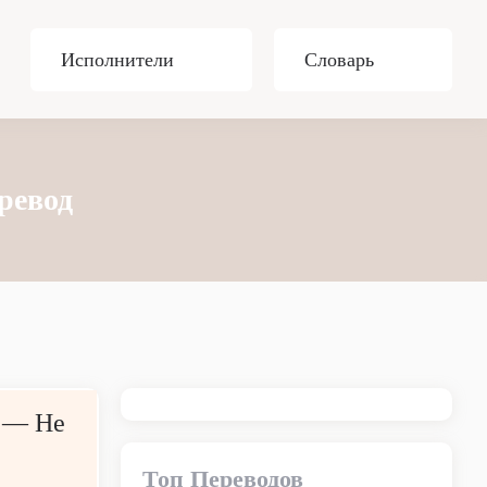
Исполнители
Словарь
еревод
e — Не
Топ Переводов