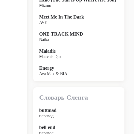
Mizmo
Meet Me In The Dark
AVE
ONE TRACK MIND
Naïka
Maladie
Mauvais Djo
Energy
Ava Max & BIA
Словарь Сленга
buttmad
перевод
bell-end
перевод