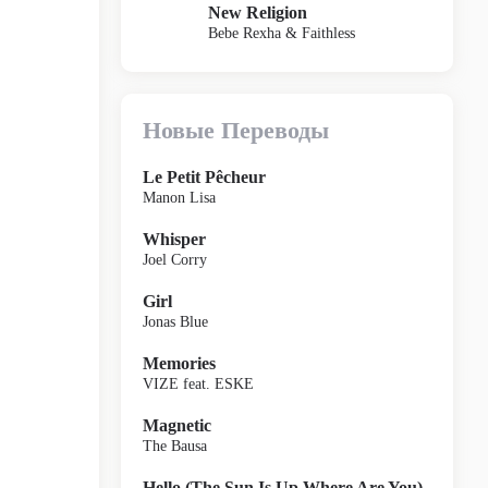
New Religion
Bebe Rexha & Faithless
Новые Переводы
Le Petit Pêcheur
Manon Lisa
Whisper
Joel Corry
Girl
Jonas Blue
Memories
VIZE feat. ESKE
Magnetic
The Bausa
Hello (The Sun Is Up Where Are You)