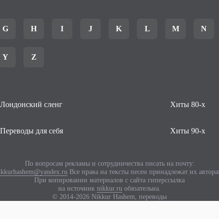
G
H
I
J
K
L
M
N
Y
Z
Лондонский сленг
Хиты 80-х
Переводы для себя
Хиты 90-х
По вопросам рекламы и сотрудничества писать на почту:
ikkurhashem@yandex.ru
Все права на тексты песен принадлежат их автора
При копировании материалов с сайта гиперссылка
на источник
nikkur.ru
обязательна.
© 2014-2026 Nikkur Hashem, переводы